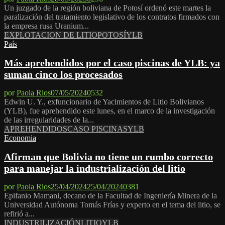
Un juzgado de la región boliviana de Potosí ordenó este martes la
paralización del tratamiento legislativo de los contratos firmados con
la empresa rusa Uranium...
EXPLOTACION DE LITIO
POTOSÍ
YLB
País
Más aprehendidos por el caso piscinas de YLB: ya
suman cinco los procesados
por
Paola Rios
07/05/2024
0
532
Edwin U. Y., exfuncionario de Yacimientos de Litio Bolivianos
(YLB), fue aprehendido este lunes, en el marco de la investigación
de las irregularidades de la...
APREHENDIDOS
CASO PISCINAS
YLB
Economia
Afirman que Bolivia no tiene un rumbo correcto
para manejar la industrialización del litio
por
Paola Rios
25/04/2024
25/04/2024
0
381
Epifanio Mamani, decano de la Facultad de Ingeniería Minera de la
Universidad Autónoma Tomás Frías y experto en el tema del litio, se
refirió a...
INDUSTRILIZACIÓN
LITIO
YLB