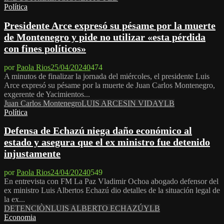
Política
Presidente Arce expresó su pésame por la muerte
de Montenegro y pide no utilizar «esta pérdida
con fines políticos»
por
Paola Rios
25/04/2024
0
474
A minutos de finalizar la jornada del miércoles, el presidente Luis
Arce expresó su pésame por la muerte de Juan Carlos Montenegro,
exgerente de Yacimientos...
Juan Carlos Montenegro
LUIS ARCE
SIN VIDA
YLB
Política
Defensa de Echazú niega daño económico al
estado y asegura que el ex ministro fue detenido
injustamente
por
Paola Rios
24/04/2024
0
549
En entrevista con FM La Paz Vladimir Ochoa abogado defensor del
ex ministro Luis Albertos Echazú dio detalles de la situación legal de
la ex...
DETENCIÒN
LUIS ALBERTO ECHAZÚ
YLB
Economia