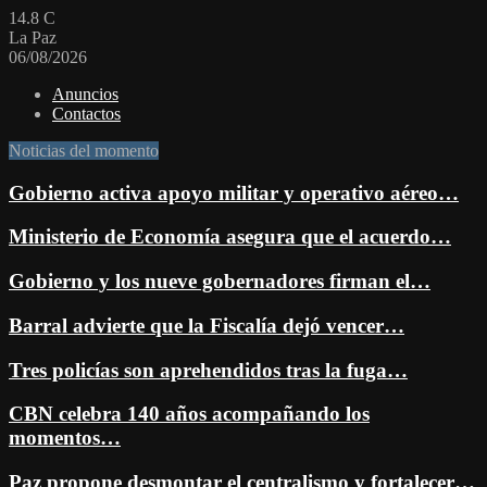
14.8
C
La Paz
06/08/2026
Anuncios
Contactos
Noticias del momento
Gobierno activa apoyo militar y operativo aéreo…
Ministerio de Economía asegura que el acuerdo…
Gobierno y los nueve gobernadores firman el…
Barral advierte que la Fiscalía dejó vencer…
Tres policías son aprehendidos tras la fuga…
CBN celebra 140 años acompañando los
momentos…
Paz propone desmontar el centralismo y fortalecer…