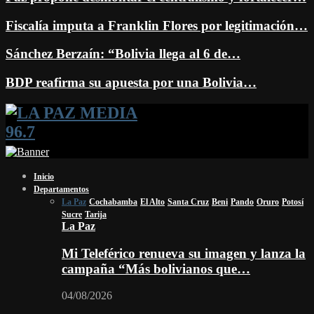
Fiscalía imputa a Franklin Flores por legitimación…
Sánchez Berzaín: “Bolivia llega al 6 de…
BDP reafirma su apuesta por una Bolivia…
Facebook
Twitter
Instagram
Youtube
Email
Twitch
Whatsapp
Inicio
Departamentos
La Paz
Cochabamba
El Alto
Santa Cruz
Beni
Pando
Oruro
Potosí
Sucre
Tarija
La Paz
Mi Teleférico renueva su imagen y lanza la
campaña “Más bolivianos que…
04/08/2026