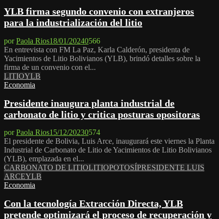
YLB firma segundo convenio con extranjeros
para la industrialización del litio
por
Paola Rios
18/01/2024
0
566
En entrevista con FM La Paz, Karla Calderón, presidenta de
Yacimientos de Litio Bolivianos (YLB), brindó detalles sobre la
firma de un convenio con el...
LITIO
YLB
Economia
Presidente inaugura planta industrial de
carbonato de litio y critica posturas opositoras
por
Paola Rios
15/12/2023
0
574
El presidente de Bolivia, Luis Arce, inaugurará este viernes la Planta
Industrial de Carbonato de Litio de Yacimientos de Litio Bolivianos
(YLB), emplazada en el...
CARBONATO DE LITIO
LITIO
POTOSÍ
PRESIDENTE LUIS
ARCE
YLB
Economia
Con la tecnología Extracción Directa, YLB
pretende optimizará el proceso de recuperación y