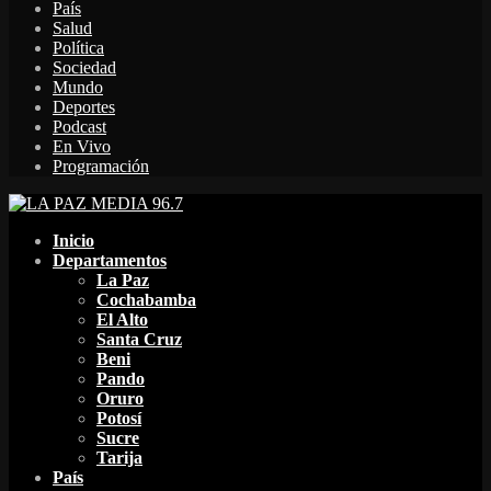
País
Salud
Política
Sociedad
Mundo
Deportes
Podcast
En Vivo
Programación
Facebook
Twitter
Instagram
Youtube
Email
Twitch
Whatsapp
Inicio
Departamentos
La Paz
Cochabamba
El Alto
Santa Cruz
Beni
Pando
Oruro
Potosí
Sucre
Tarija
País