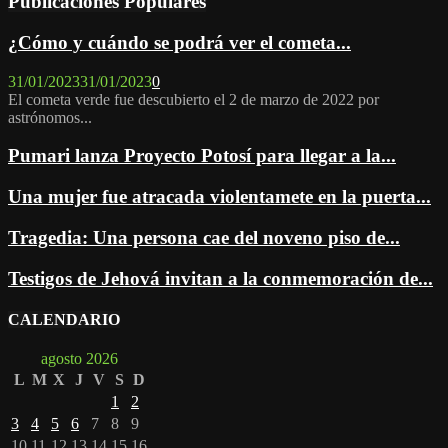
Publicaciones Populares
¿Cómo y cuándo se podrá ver el cometa...
31/01/2023
31/01/2023
0
El cometa verde fue descubierto el 2 de marzo de 2022 por
astrónomos...
Pumari lanza Proyecto Potosí para llegar a la...
Una mujer fue atracada violentamete en la puerta...
Tragedia: Una persona cae del noveno piso de...
Testigos de Jehová invitan a la conmemoración de...
CALENDARIO
agosto 2026
L
M
X
J
V
S
D
1
2
3
4
5
6
7
8
9
10
11
12
13
14
15
16