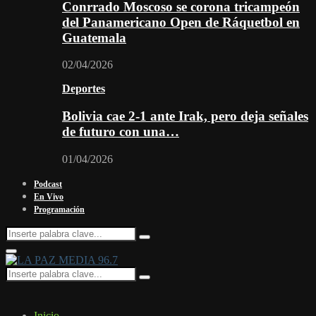
Conrrado Moscoso se corona tricampeón
del Panamericano Open de Ráquetbol en
Guatemala
02/04/2026
Deportes
Bolivia cae 2-1 ante Irak, pero deja señales
de futuro con una…
01/04/2026
Podcast
En Vivo
Programación
Search
Search
for:
Facebook
Twitter
Instagram
Youtube
Email
Twitch
Whatsapp
Primary
Menu
Search
Search
for:
Inicio