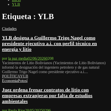
YLB
Etiqueta : YLB
Ciudades
YLB designa a Guillermo Trigo Nagel como
presidente ejecutivo a.i. con perfil técnico en
energía y litio
por
la paz media
02/06/2026
0
208
Yacimientos de Litio Bolivianos (Yacimientos de Litio Bolivianos)
informó la designación del ingeniero petrolero y de gas natural
Guillermo Trigo Nagel como presidente ejecutivo a.i....
POLÍTICA
YLB
Economia
Potosí
Juez ordena frenar contratos de litio con
empresas extranjeras por falta de estudios
ambientales
por
Paola Rios
28/05/2025
0
296