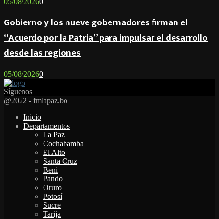
05/08/2026
0
Gobierno y los nueve gobernadores firman el
“Acuerdo por la Patria” para impulsar el desarrollo
desde las regiones
05/08/2026
0
Síguenos
Facebook
Twitter
Instagram
Youtube
Email
Twitch
Whatsapp
@2022 - fmlapaz.bo
Inicio
Departamentos
La Paz
Cochabamba
El Alto
Santa Cruz
Beni
Pando
Oruro
Potosí
Sucre
Tarija