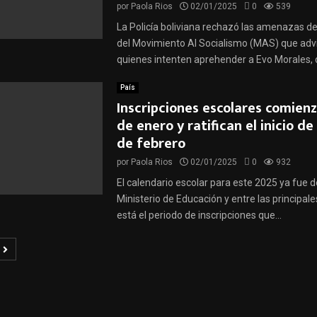
por
Paola Rios
02/01/2025
0
539
La Policía boliviana rechazó las amenazas d
del Movimiento Al Socialismo (MAS) que advi
quienes intenten aprehender a Evo Morales, d
País
Inscripciones escolares comienz
de enero y ratifican el inicio de 
de febrero
por
Paola Rios
02/01/2025
0
932
El calendario escolar para este 2025 ya fue de
Ministerio de Educación y entre las principale
está el periodo de inscripciones que...
ción
as