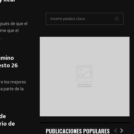
S
e
spués de que el
a
rme que el
S
r
..
c
E
h
f
A
camino
o
esto 26
r
R
:
C
tre los mejores
a parte de la
H
 de
rio de
PUBLICACIONES POPULARES