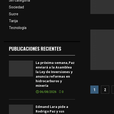
Sin categoría
Sociedad
Sucre
Tarija
Tecnología
PUBLICACIONES RECIENTES
La próxima semana, Paz
enviará a la Asamblea
la Ley de Inversiones y
anuncia reformas en
hidrocarburos y
minería
Pagina
1
2
06/08/2026
0
de
entrad
Edmand Lara pide a
Rodrigo Paz y sus