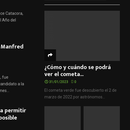
rce Catacora,
l Año del
y, Manfred
¿Cómo y cuándo se podrá
ver el cometa...
, fue
31/01/2023
0
andidato a la
El cometa verde fue descubierto el 2 de
nes...
marzo de 2022 por astrónomos...
 a permitir
posible