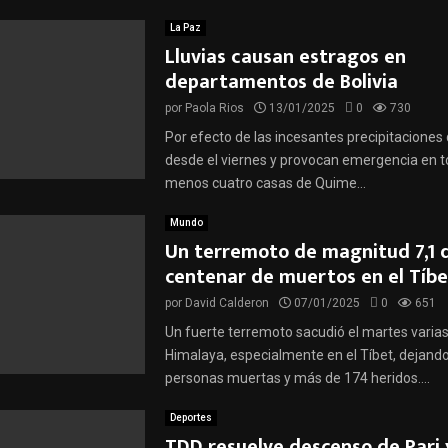
La Paz
Lluvias causan estragos en
departamentos de Bolivia
por
Paola Rios
13/01/2025
0
730
Por efecto de las incesantes precipitaciones
desde el viernes y provocan emergencia en tod
menos cuatro casas de Quime...
Mundo
Un terremoto de magnitud 7,1 
centenar de muertos en el Tíbe
por
David Calderon
07/01/2025
0
651
Un fuerte terremoto sacudió el martes varias
Himalaya, especialmente en el Tíbet, dejand
personas muertas y más de 174 heridos....
Deportes
TDD resuelve descenso de Pari 