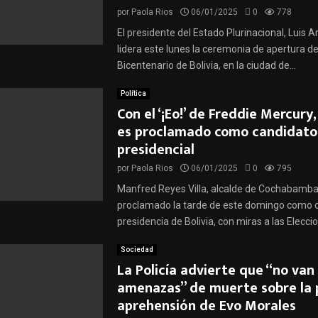
por
Paola Rios
06/01/2025
0
778
El presidente del Estado Plurinacional, Luis A
lidera este lunes la ceremonia de apertura de
Bicentenario de Bolivia, en la ciudad de...
Política
Con el ‘¡Eo!’ de Freddie Mercur
es proclamado como candidato
presidencial
por
Paola Rios
06/01/2025
0
795
Manfred Reyes Villa, alcalde de Cochabamba
proclamado la tarde de este domingo como c
presidencia de Bolivia, con miras a las Eleccio
Sociedad
La Policía advierte que “no van
amenazas” de muerte sobre la 
aprehensión de Evo Morales