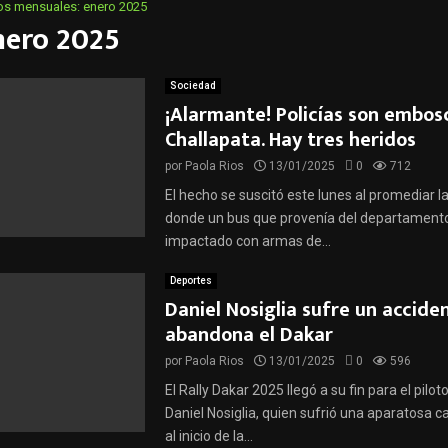
os mensuales: enero 2025
nero 2025
Sociedad
¡Alarmante! Policías son embos
Challapata. Hay tres heridos
por
Paola Rios
13/01/2025
0
712
El hecho se suscitó este lunes al promediar l
donde un bus que provenía del departamento
impactado con armas de...
Deportes
Daniel Nosiglia sufre un accide
abandona el Dakar
por
Paola Rios
13/01/2025
0
596
El Rally Dakar 2025 llegó a su fin para el pilot
Daniel Nosiglia, quien sufrió una aparatosa c
al inicio de la...