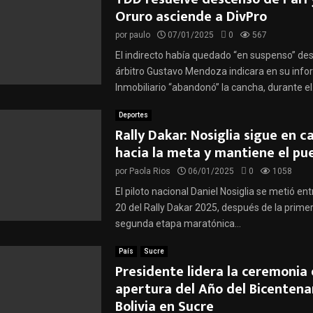
Oruro asciende a DivPro
por
paulo
07/01/2025
0
567
El indirecto había quedado “en suspenso” de
árbitro Gustavo Mendoza indicara en su info
Inmobiliario “abandonó” la cancha, durante el.
Deportes
Rally Dakar: Nosiglia sigue en 
hacia la meta y mantiene el pu
por
Paola Rios
06/01/2025
0
1058
El piloto nacional Daniel Nosiglia se metió en
20 del Rally Dakar 2025, después de la primer
segunda etapa maratónica...
País
Sucre
Presidente lidera la ceremonia
apertura del Año del Bicentena
Bolivia en Sucre