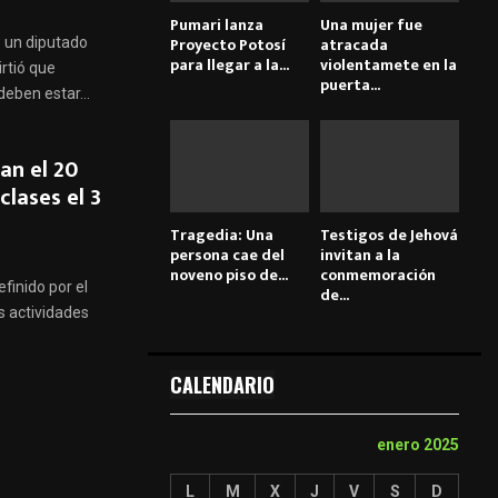
Pumari lanza
Una mujer fue
Proyecto Potosí
atracada
e un diputado
para llegar a la...
violentamete en la
rtió que
puerta...
eben estar...
an el 20
clases el 3
Tragedia: Una
Testigos de Jehová
persona cae del
invitan a la
noveno piso de...
conmemoración
finido por el
de...
s actividades
CALENDARIO
enero 2025
L
M
X
J
V
S
D