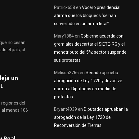
Patrick658
en
Vocero presidencial
afirma que los bloqueos “se han
convertido en un arma letal”
Mary1884
en
Gobierno acuerda con
 que no cesan
gremiales descartar el SIETE-RG y el
o el país, al
monotributo del 5%; sector suspende
sus protestas
Melissa2766
en
Senado aprueba
deja un
abrogación de Ley 1720 y devuelve
t
norma a Diputados en medio de
protestas
 regiones del
Bryant4039
en
Diputados aprueban la
o al menos 106
abrogación de la Ley 1720 de
Reconversión de Tierras
y Real