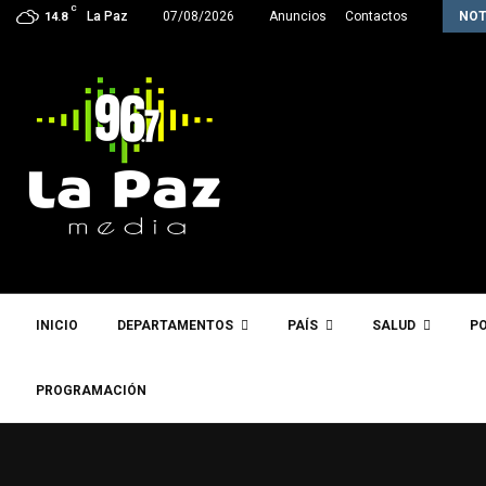
C
La próxima semana, Paz enviará a la…
La Paz
07/08/2026
Anuncios
Contactos
NOT
14.8
INICIO
DEPARTAMENTOS
PAÍS
SALUD
PO
PROGRAMACIÓN