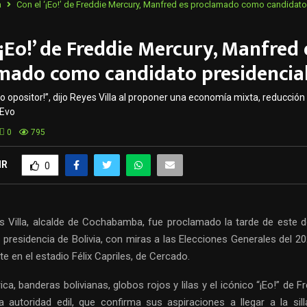
a
Con el ‘¡Eo!’ de Freddie Mercury, Manfred es proclamado como candidato
‘¡Eo!’ de Freddie Mercury, Manfred 
mado como candidato presidencia
co opositor!”, dijo Reyes Villa al proponer una economía mixta, reducción
 Evo
0
795
IR
0
s Villa, alcalde de Cochabamba, fue proclamado la tarde de este
 presidencia de Bolivia, con miras a las Elecciones Generales del 2
te en el estadio Félix Capriles, de Cercado.
ica, banderas bolivianas, globos rojos y lilas y el icónico “¡Eo!” de F
la autoridad edil, que confirma sus aspiraciones a llegar a la silla