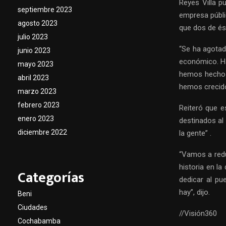
Reyes Villa p
septiembre 2023
empresa públic
agosto 2023
que dos de é
julio 2023
“Se ha agotad
junio 2023
económico. H
mayo 2023
hemos hecho 
abril 2023
hemos crecido
marzo 2023
febrero 2023
Reiteró que e
enero 2023
destinados al
diciembre 2022
la gente” .
“Vamos a redu
historia en la
Categorías
dedicar al pu
hay”, dijo.
Beni
Ciudades
//Visión360
Cochabamba