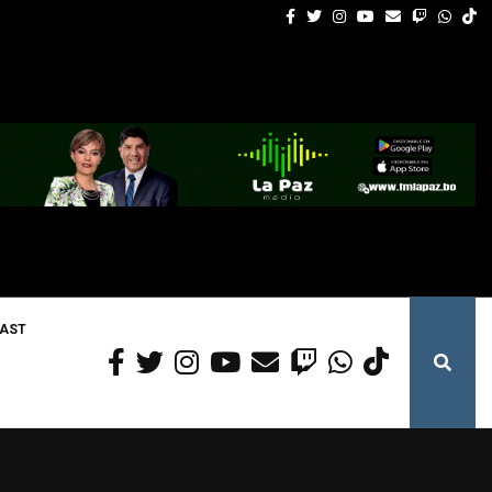
Excombatientes de Ñancahuazú y
Facebook
Twitter
Instagram
Youtube
Email
Twitch
What
AST