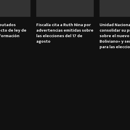
putados
Fiscalía cita a Ruth Nina por
Unidad Naciona
cto de ley de
advertencias emitidas sobre
consolidar su 
nformación
las elecciones del 17 de
sobre el nuevo
agosto
Boliviano» y se
para las elecci