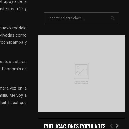
el apoyo de la
isterios a 12 y
S
e
a
n nuevo modelo
S
r
privadas como
c
E
 Cochabamba y
h
f
A
o
 éstos estarán
r
R
de Economía de
:
C
H
mera vez en la
milla. Me voy a
cit fiscal que
PUBLICACIONES POPULARES