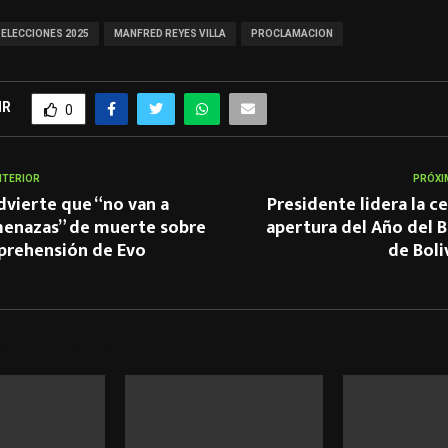
ELECCIONES 2025
MANFRED REYES VILLA
PROCLAMACION
IR
0
NTERIOR
PRÓXI
advierte que “no van a
Presidente lidera la 
menazas” de muerte sobre
apertura del Año del 
aprehensión de Evo
de Boli
 RELACIONADOS