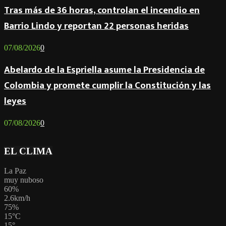
Tras más de 36 horas, controlan el incendio en
Barrio Lindo y reportan 22 personas heridas
07/08/2026
0
Abelardo de la Espriella asume la Presidencia de
Colombia y promete cumplir la Constitución y las
leyes
07/08/2026
0
EL CLIMA
La Paz
muy nuboso
60%
2.6km/h
75%
15
°
C
15
°