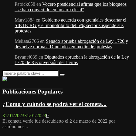
Patrick658
en
Vocero presidencial afirma que los bloqueos
“se han convertido en un arma letal”
Mary1884
en
Gobierno acuerda con gremiales descartar el
SIETE-RG y el monotributo del 5%; sector suspende sus
protestas
Melissa2766
en
Senado aprueba abrogación de Ley 1720 y
devuelve norma a Diputados en medio de protestas
Bryant4039
en
Diputados aprueban la abrogación de la Ley
1720 de Reconversión de Tierras
Search
Search
for:
Publicaciones Populares
¿Cómo y cuándo se podrá ver el cometa...
31/01/2023
31/01/2023
0
El cometa verde fue descubierto el 2 de marzo de 2022 por
astrónomos...