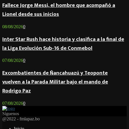
Fallece Jorge Messi, el hombre que acompañó a
Lionel desde sus inicios
08/08/2026
0
Inter Star Rush hace historia y clasifica a la final de
la Liga Evolución Sub-16 de Conmebol
07/08/2026
0
Excombatientes de Ñancahuazú y Teoponte
vuelven a la Parada Militar bajo el mando de
Rodrigo Paz
07/08/2026
0
Síguenos
Facebook
Twitter
Instagram
Youtube
Email
Twitch
Whatsapp
@2022 - fmlapaz.bo
Inicio