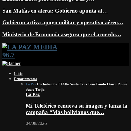
San Matías en alerta: Gobierno apunta al…
Gobierno activa apoyo militar y operativo aéreo…
Ministerio de Economía asegura que el acuerdo…
Facebook
Twitter
Instagram
Youtube
Email
Twitch
Whatsapp
Inicio
Departamentos
La Paz
Cochabamba
El Alto
Santa Cruz
Beni
Pando
Oruro
Potosí
Sucre
Tarija
La Paz
Mi Teleférico renueva su imagen y lanza la
campaña “Más bolivianos que…
04/08/2026