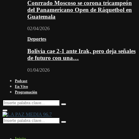
Conrrado Moscoso se corona tricampeón
del Panamericano Open de Ráquetbol en
Guatemala
02/04/2026
Deportes
Bolivia cae 2-1 ante Irak, pero deja señales
de futuro con una…
01/04/2026
Podcast
En Vivo
Programación
Search
Search
for:
Facebook
Twitter
Instagram
Youtube
Email
Twitch
Whatsapp
Primary
Menu
Search
Search
for:
Inicio