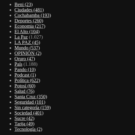
Beni
(23)
Ciudades
(481)
Cochabamba
(193)
Deportes
(260)
Economia
(217)
El Alto
(104)
La Paz
(1.027)
LA PAZ
(45)
Mundo
(537)
OPINIÓN
(2)
Oruro
(47)
País
(1.188)
Pando
(10)
Podcast
(1)
Política
(622)
Potosí
(60)
Salud
(76)
Santa Cruz
(350)
Seguridad
(101)
Sin categoría
(159)
Sociedad
(401)
Sucre
(42)
Tarija
(49)
Tecnología
(2)