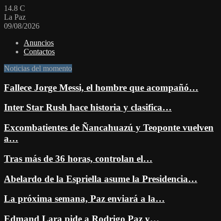
14.8
C
La Paz
09/08/2026
Anuncios
Contactos
Noticias del momento
Fallece Jorge Messi, el hombre que acompañó…
Inter Star Rush hace historia y clasifica…
Excombatientes de Ñancahuazú y Teoponte vuelven
a…
Tras más de 36 horas, controlan el…
Abelardo de la Espriella asume la Presidencia…
La próxima semana, Paz enviará a la…
Edmand Lara pide a Rodrigo Paz y…