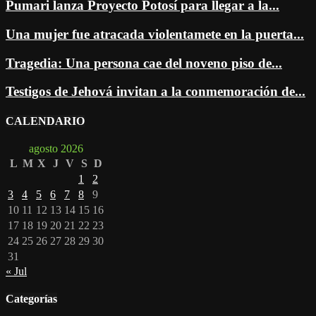
Pumari lanza Proyecto Potosí para llegar a la...
Una mujer fue atracada violentamete en la puerta...
Tragedia: Una persona cae del noveno piso de...
Testigos de Jehová invitan a la conmemoración de...
CALENDARIO
agosto 2026
L
M
X
J
V
S
D
1
2
3
4
5
6
7
8
9
10
11
12
13
14
15
16
17
18
19
20
21
22
23
24
25
26
27
28
29
30
31
« Jul
Categorías