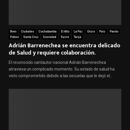
Beni
Ciudades
Cochabamba
El Alto
La Paz
Oruro
País
Pando
Potosí
Santa Cruz
Sociedad
Sucre
Tarija
Adrián Barrenechea se encuentra delicado
de Salud y requiere colaboración.
El reconocido cantautor nacional Adrián Barrenechea
atraviesa un complicado momento. Su estado de salud ha
visto comprometido debido a las secuelas que le dejó el...