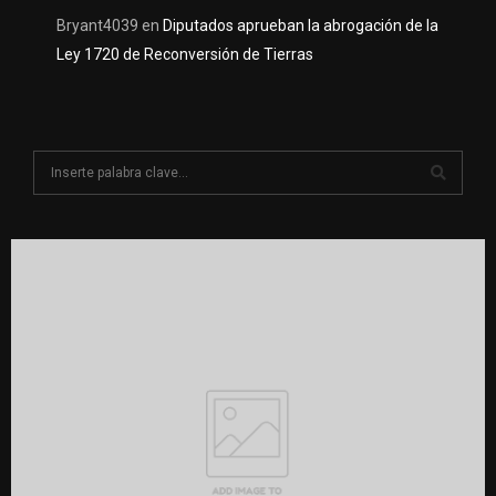
Bryant4039
en
Diputados aprueban la abrogación de la
Ley 1720 de Reconversión de Tierras
S
e
a
S
r
c
E
h
f
A
o
r
R
:
C
H