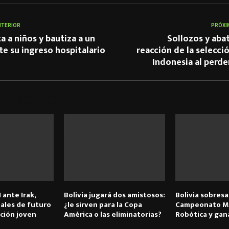
NTERIOR
PRÓXI
ta a niños y bautiza a un
Sollozos y aba
e su ingreso hospitalario
reacción de la selecci
Indonesia al perde
 RELACIONADOS
1 ante Irak,
Bolivia jugará dos amistosos:
Bolivia sobresa
ales de futuro
¿le sirven para la Copa
Campeonato Mu
ción joven
América o las eliminatorias?
Robótica y gan