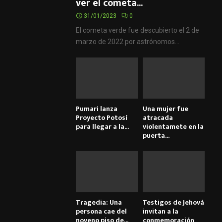
ver el cometa...
31/01/2023
0
El cometa verde fue descubierto el 2 de
marzo de 2022 por astrónomos...
Pumari lanza
Una mujer fue
Proyecto Potosí
atracada
para llegar a la...
violentamete en la
puerta...
Tragedia: Una
Testigos de Jehová
persona cae del
invitan a la
noveno piso de...
conmemoración