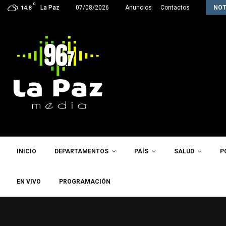
C
La próxima semana, Paz enviará a la…
La Paz
07/08/2026
Anuncios
Contactos
NOT
14.8
INICIO
DEPARTAMENTOS
PAÍS
SALUD
P
EN VIVO
PROGRAMACIÓN