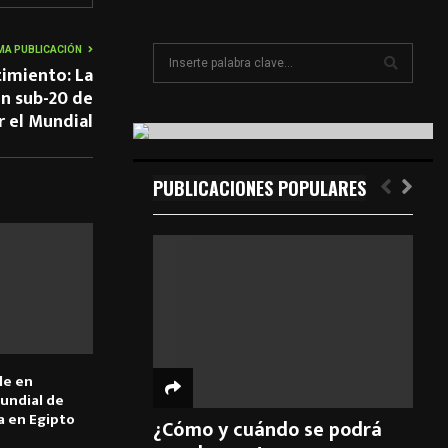
MA PUBLICACIÓN
S
timiento: La
e
ón sub-20 de
a
S
r el Mundial
r
c
E
h
f
PUBLICACIONES POPULARES
A
o
r
R
:
C
H
le en
ndial de
a en Egipto
¿Cómo y cuándo se podrá