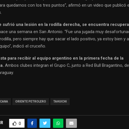
ara quedarnos con los tres puntos”, afirmó en un video que publicó 
.
 sufrió una lesión en la rodilla derecha, se encuentra recuper
 hace una semana en San Antonio. “Fue una jugada muy desafortunad
rodilla, pero siempre hay que sacar el lado positivo, ya estoy bien y a
quipo”, indicó el cruceño.
ista para recibir al equipo argentino en la primera fecha de la
a.
Ambos clubes integran el Grupo C, junto a Red Bull Bragantino, de 
araguay.
ICANA
ORIENTE PETROLERO
TAHUICHI
IR
0