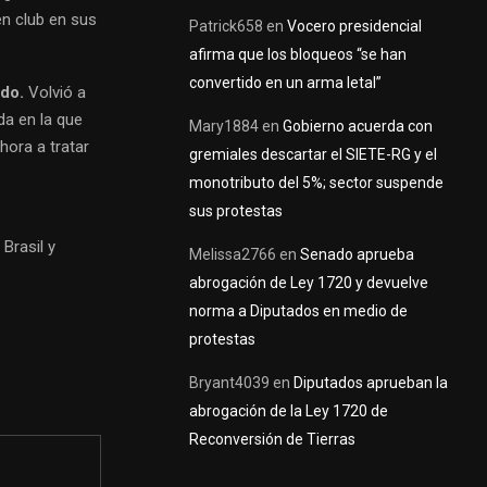
en club en sus
Patrick658
en
Vocero presidencial
afirma que los bloqueos “se han
convertido en un arma letal”
ado.
Volvió a
a en la que
Mary1884
en
Gobierno acuerda con
hora a tratar
gremiales descartar el SIETE-RG y el
monotributo del 5%; sector suspende
sus protestas
Brasil y
Melissa2766
en
Senado aprueba
abrogación de Ley 1720 y devuelve
norma a Diputados en medio de
protestas
Bryant4039
en
Diputados aprueban la
abrogación de la Ley 1720 de
Reconversión de Tierras