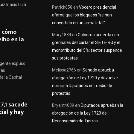
iz Inácio Lula
Patrick658
en
Vocero presidencial
afirma que los bloqueos “se han
convertido en un arma letal”
a cómo
Mary1884
en
Gobierno acuerda con
lho en la
gremiales descartar el SIETE-RG y el
monotributo del 5%; sector suspende
sus protestas
Urgente expuso
Melissa2766
en
Senado aprueba
las
e la Capital
abrogación de Ley 1720 y devuelve
norma a Diputados en medio de
protestas
7,1 sacude
Bryant4039
en
Diputados aprueban la
ial y hay
abrogación de la Ley 1720 de
Reconversión de Tierras