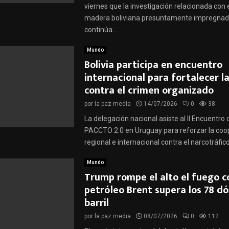
viernes que la investigación relacionada con 
madera boliviana presuntamente impregnad
continúa...
Mundo
Bolivia participa en encuentro
internacional para fortalecer l
contra el crimen organizado
por
la paz media
14/07/2026
0
38
La delegación nacional asiste al II Encuentro
PACCTO 2.0 en Uruguay para reforzar la coo
regional e internacional contra el narcotráfico.
Mundo
Trump rompe el alto el fuego co
petróleo Brent supera los 78 dó
barril
por
la paz media
08/07/2026
0
112