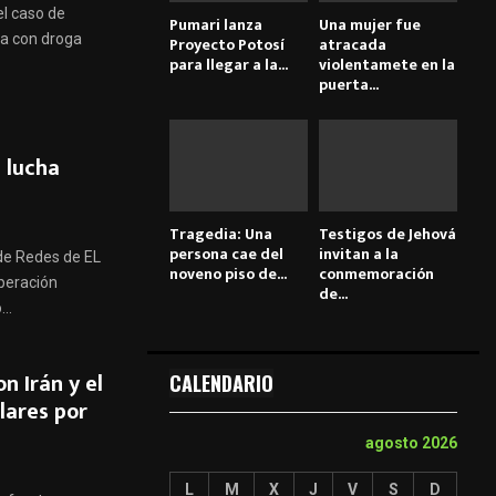
el caso de
Pumari lanza
Una mujer fue
a con droga
Proyecto Potosí
atracada
para llegar a la...
violentamete en la
puerta...
a lucha
Tragedia: Una
Testigos de Jehová
persona cae del
invitan a la
 de Redes de EL
noveno piso de...
conmemoración
peración
de...
..
n Irán y el
CALENDARIO
lares por
agosto 2026
L
M
X
J
V
S
D