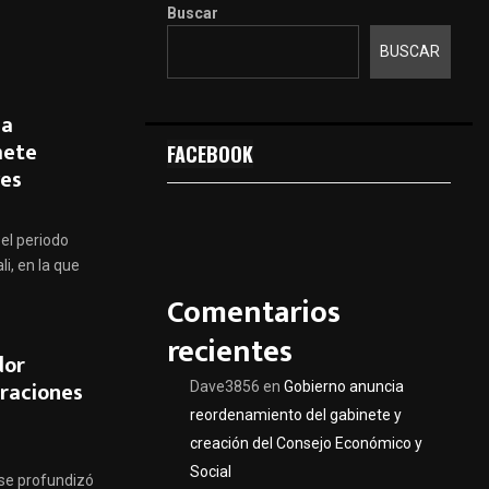
Buscar
BUSCAR
la
mete
FACEBOOK
yes
el periodo
i, en la que
Comentarios
recientes
dor
araciones
Dave3856
en
Gobierno anuncia
reordenamiento del gabinete y
creación del Consejo Económico y
Social
 se profundizó