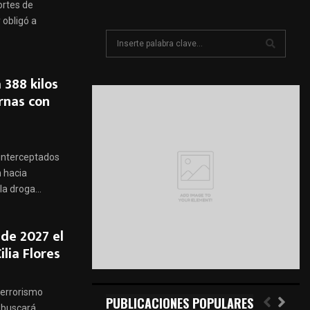
ortes de
 obligó a
S
e
a
S
388 kilos
r
c
rnas con
E
h
f
A
o
r
R
 interceptados
:
n hacia
C
a droga...
H
o de 2027 el
ilia Flores
terrorismo
PUBLICACIONES POPULARES
 buscará