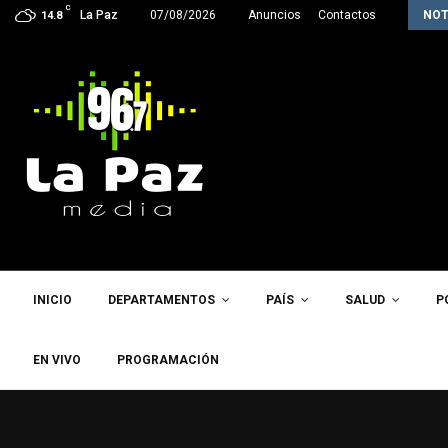
C
Inter Star Rush hace historia y clasifica…
La Paz
07/08/2026
Anuncios
Contactos
NOT
14.8
INICIO
DEPARTAMENTOS
PAÍS
SALUD
P
EN VIVO
PROGRAMACIÓN