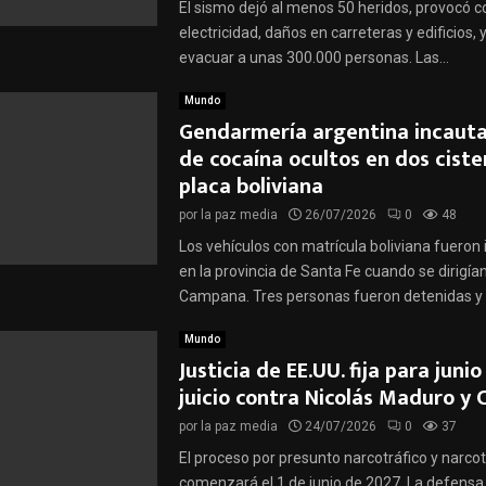
El sismo dejó al menos 50 heridos, provocó c
electricidad, daños en carreteras y edificios, y
evacuar a unas 300.000 personas. Las...
Mundo
Gendarmería argentina incauta 
de cocaína ocultos en dos ciste
placa boliviana
por
la paz media
26/07/2026
0
48
Los vehículos con matrícula boliviana fueron
en la provincia de Santa Fe cuando se dirigía
Campana. Tres personas fueron detenidas y l
Mundo
Justicia de EE.UU. fija para juni
juicio contra Nicolás Maduro y C
por
la paz media
24/07/2026
0
37
El proceso por presunto narcotráfico y narco
comenzará el 1 de junio de 2027. La defensa