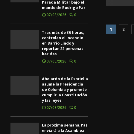
Parada Militar bajo el
mando de Rodrigo Paz
07/08/2026
0
Pagina
1
2
Tras más de 36 horas,
de
controlan el incendio
en Barrio Lindo y
entrad
reportan 22 personas
heridas
07/08/2026
0
Abelardo de la Espriella
asume la Presidencia
de Colombia y promete
cumplir la Constitución
y las leyes
07/08/2026
0
La próxima semana, Paz
enviará a la Asamblea