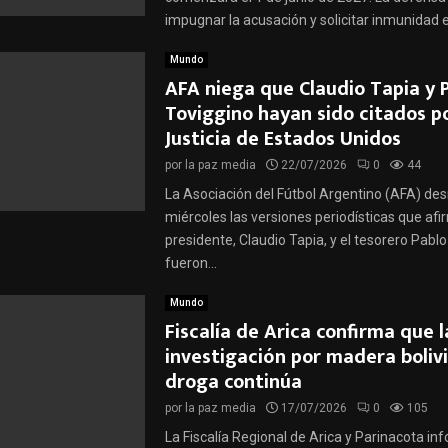
impugnar la acusación y solicitar inmunidad en
Mundo
AFA niega que Claudio Tapia y 
Toviggino hayan sido citados po
Justicia de Estados Unidos
por
la paz media
22/07/2026
0
44
La Asociación del Fútbol Argentino (AFA) des
miércoles las versiones periodísticas que af
presidente, Claudio Tapia, y el tesorero Pabl
fueron...
Mundo
Fiscalía de Arica confirma que l
investigación por madera boliv
droga continúa
por
la paz media
17/07/2026
0
105
La Fiscalía Regional de Arica y Parinacota in