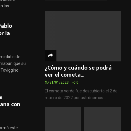
 las...
Pablo
r la
mintió este
irmaban que su
¿Cómo y cuándo se podrá
o Toviggino
ver el cometa...
31/01/2023
0
El cometa verde fue descubierto el 2 de
a
marzo de 2022 por astrónomos...
iana con
formó este