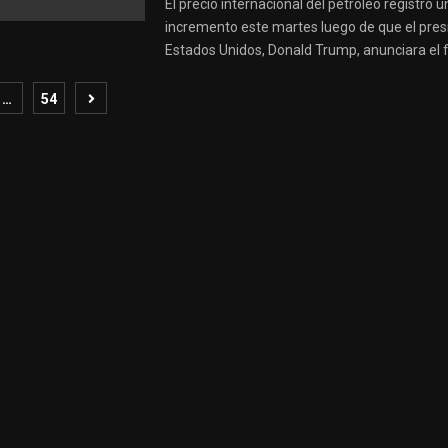
El precio internacional del petróleo registró u
incremento este martes luego de que el pres
Estados Unidos, Donald Trump, anunciara el fin
ción
…
54
as