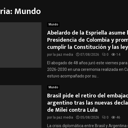
o
ria: Mundo
Mundo
Abelardo de la Espriella asume 
Presidencia de Colombia y pro
cumplir la Constitución y las le
por
la paz media
07/08/2026
0
14
El abogado de 48 años juró este viernes para 
2026-2030 en una ceremonia realizada en Cal
estuvo acompañado por su...
Mundo
Brasil pide el retiro del embaja
argentino tras las nuevas decl
de Milei contra Lula
por
la paz media
05/08/2026
0
46
La crisis diplomática entre Brasil y Argentina