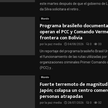
este martes después de que el gobierno de Lu
da Silva solicitara el retiro...
Mundo
Programa brasileño document
operan el PCC y Comando Verme
frontera con Bolivia
por
la paz media
04/08/2026
0
33
Un reportaje del programa brasileño Brasil 
el funcionamiento de las rutas utilizadas por 
organizaciones criminales Primer Comando d
(PCC) y...
Mundo
Fuerte terremoto de magnitud 
Japón; colapsa un centro comerc
personas atrapadas
por
la paz media
28/07/2026
0
32