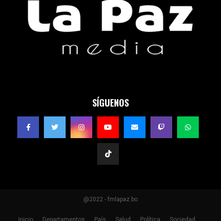
SÍGUENOS
@2022 - fmlapaz.bo
Inicio
Departamentos
País
Salud
Política
Sociedad