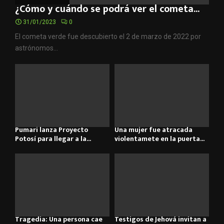
¿Cómo y cuándo se podrá ver el cometa...
31/01/2023
0
El cometa verde fue descubierto el 2 de marzo de 2022 por
astrónomos...
Pumari lanza Proyecto
Una mujer fue atracada
Potosí para llegar a la...
violentamete en la puerta...
Tragedia: Una persona cae
Testigos de Jehová invitan a