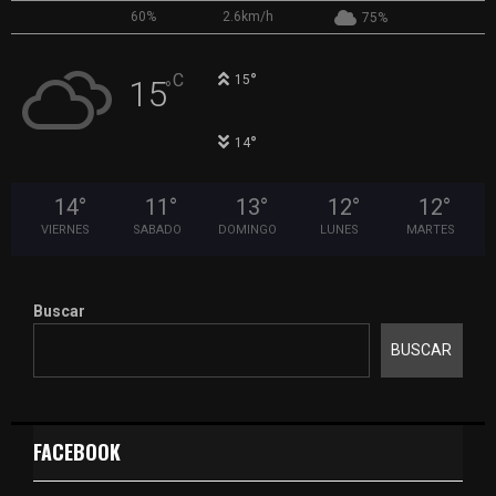
60%
2.6km/h
75%
°
C
15
15
°
°
14
14
°
11
°
13
°
12
°
12
°
VIERNES
SABADO
DOMINGO
LUNES
MARTES
Buscar
BUSCAR
FACEBOOK