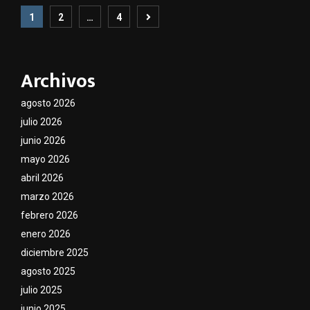
Paginación
1
2
…
4
de
entradas
Archivos
agosto 2026
julio 2026
junio 2026
mayo 2026
abril 2026
marzo 2026
febrero 2026
enero 2026
diciembre 2025
agosto 2025
julio 2025
junio 2025