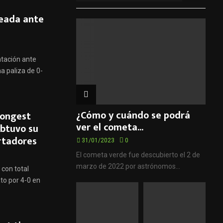
leada ante
ntación ante
a paliza de 0-
¿Cómo y cuándo se podrá
rongest
ver el cometa...
obtuvo su
ertadores
31/01/2023
0
El cometa verde fue descubierto el 2 de
marzo de 2022 por astrónomos...
 con total
to por 4-0 en