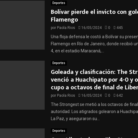
Deportes
Bolívar pierde el invicto con go
Flamengo
por
Paola Rios
16/05/2024
0
445
Una floja defensa le costó a Bolívar su prese
Flamengo en Río de Janeiro, donde recibió un
4, en el estadio Maracaná,...
Deportes
Goleada y clasificación: The St
venció a Huachipato por 4-0 y 
cupo a octavos de final de Lib
por
Paola Rios
16/05/2024
0
642
The Strongest se metió a los octavos de final
autoridad. Los atigrados golearon a Huachipa
La Paz, y aseguraron su...
Deportes