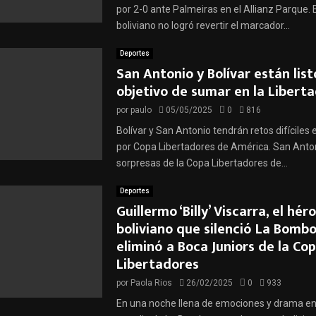
por 2-0 ante Palmeiras en el Allianz Parque. 
boliviano no logró revertir el marcador...
Deportes
San Antonio y Bolívar están listo
objetivo de sumar en la Libert
por
paulo
05/05/2025
0
816
Bolívar y San Antonio tendrán retos difícile
por Copa Libertadores de América. San Anton
sorpresas de la Copa Libertadores de...
Deportes
Guillermo ‘Billy’ Viscarra, el hér
boliviano que silenció La Bomb
eliminó a Boca Juniors de la Co
Libertadores
por
Paola Rios
26/02/2025
0
933
En una noche llena de emociones y drama en 