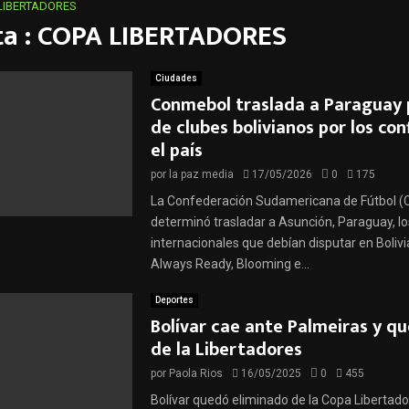
LIBERTADORES
ta : COPA LIBERTADORES
Ciudades
Conmebol traslada a Paraguay 
de clubes bolivianos por los con
el país
por
la paz media
17/05/2026
0
175
La Confederación Sudamericana de Fútbol 
determinó trasladar a Asunción, Paraguay, lo
internacionales que debían disputar en Bolivi
Always Ready, Blooming e...
Deportes
Bolívar cae ante Palmeiras y q
de la Libertadores
por
Paola Rios
16/05/2025
0
455
Bolívar quedó eliminado de la Copa Libertado