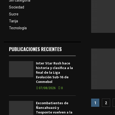
Sin categoría
Sociedad
Sucre
Tarija
Tecnología
PUBLICACIONES RECIENTES
Inter Star Rush hace
historia y clasifica a la
final de la Liga
Evolución Sub-16 de
Conmebol
07/08/2026
0
Pagina
Excombatientes de
1
2
Ñancahuazú y
de
Teoponte vuelven a la