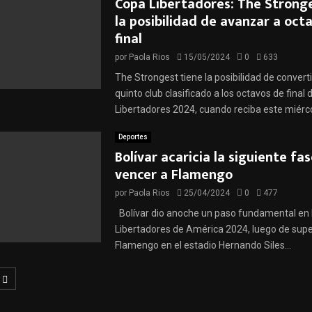
Copa Libertadores: The Stronge
la posibilidad de avanzar a oct
final
por
Paola Rios
15/05/2024
0
633
The Strongest tiene la posibilidad de converti
quinto club clasificado a los octavos de final
Libertadores 2024, cuando reciba este miérco
Deportes
Bolívar acaricia la siguiente fas
vencer a Flamengo
por
Paola Rios
25/04/2024
0
477
Bolívar dio anoche un paso fundamental en 
Libertadores de América 2024, luego de supe
Flamengo en el estadio Hernando Siles...
ción