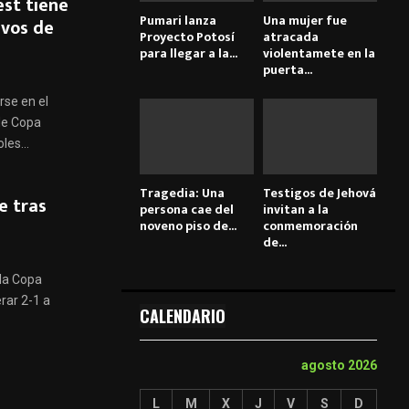
st tiene
Pumari lanza
Una mujer fue
avos de
Proyecto Potosí
atracada
para llegar a la...
violentamete en la
puerta...
rse en el
 de Copa
les...
Tragedia: Una
Testigos de Jehová
e tras
persona cae del
invitan a la
noveno piso de...
conmemoración
de...
la Copa
rar 2-1 a
CALENDARIO
agosto 2026
L
M
X
J
V
S
D