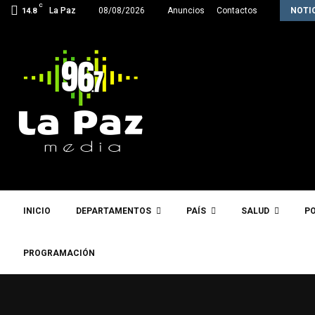
C
Inter Star Rush hace historia y clasifica…
La Paz
08/08/2026
Anuncios
Contactos
NOTI
14.8
INICIO
DEPARTAMENTOS
PAÍS
SALUD
PO
PROGRAMACIÓN