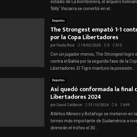
estadio de La Bombonera, el arquero bolivian
‘Billy’ Viscarra se convirtió en el...
Deportes
The Strongest empató 1-1 contr
por la Copa Libertadores
por
Paola Rios
19/02/2025
0
515
Con un jugador menos, The Strongest logró 
contra el Bahía por la segunda fase de la Co
Libertadores. El Tigre mantuvo la posesión...
Deportes
Así quedó conformada la final 
Libertadores 2024
por
David Calderon
31/10/2024
0
699
Atlético Mineiro y Botafogo se metieron en la
torneo más importante de Sudamérica a nivel
dirimirán el trofeo el 30...