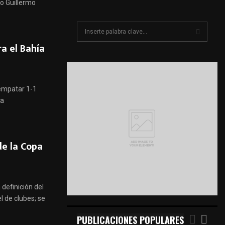
o Guillermo
S
e
a el Bahía
a
S
r
c
E
h
empatar 1-1
f
A
o
pa
r
R
:
C
de la Copa
H
 definición del
 de clubes; se
PUBLICACIONES POPULARES