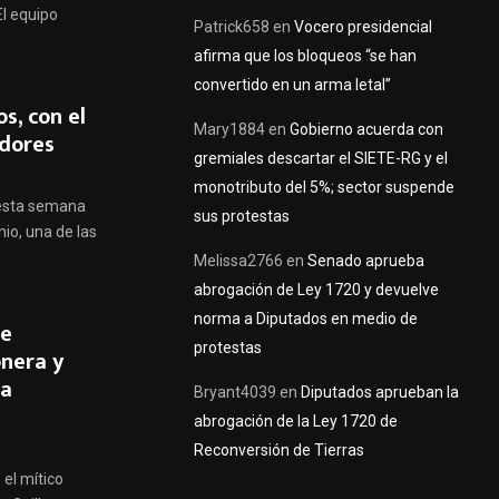
El equipo
Patrick658
en
Vocero presidencial
afirma que los bloqueos “se han
convertido en un arma letal”
s, con el
Mary1884
en
Gobierno acuerda con
adores
gremiales descartar el SIETE-RG y el
monotributo del 5%; sector suspende
s esta semana
sus protestas
io, una de las
Melissa2766
en
Senado aprueba
abrogación de Ley 1720 y devuelve
norma a Diputados en medio de
oe
protestas
onera y
pa
Bryant4039
en
Diputados aprueban la
abrogación de la Ley 1720 de
Reconversión de Tierras
el mítico