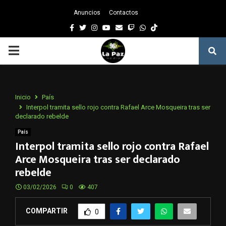
Anuncios
Contactos
Facebook
Twitter
Instagram
Youtube
Email
Twitch
Whatsapp
PRIMARY
MENU
Inicio
País
Interpol tramita sello rojo contra Rafael Arce Mosqueira tras ser
declarado rebelde
País
Interpol tramita sello rojo contra Rafael
Arce Mosqueira tras ser declarado
rebelde
03/02/2026
0
407
COMPARTIR
0