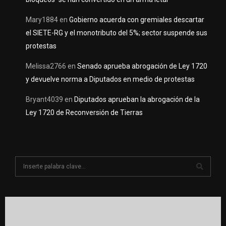
Mary1884
en
Gobierno acuerda con gremiales descartar
el SIETE-RG y el monotributo del 5%; sector suspende sus
protestas
Melissa2766
en
Senado aprueba abrogación de Ley 1720
y devuelve norma a Diputados en medio de protestas
Bryant4039
en
Diputados aprueban la abrogación de la
Ley 1720 de Reconversión de Tierras
S
e
a
S
r
c
E
h
f