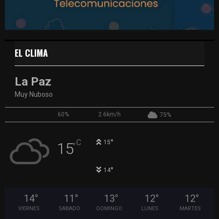
EL CLIMA
La Paz
Muy Nuboso
60%
2.6km/h
75%
°
C
15
15
°
°
14
14
°
11
°
13
°
12
°
12
°
VIERNES
SABADO
DOMINGO
LUNES
MARTES