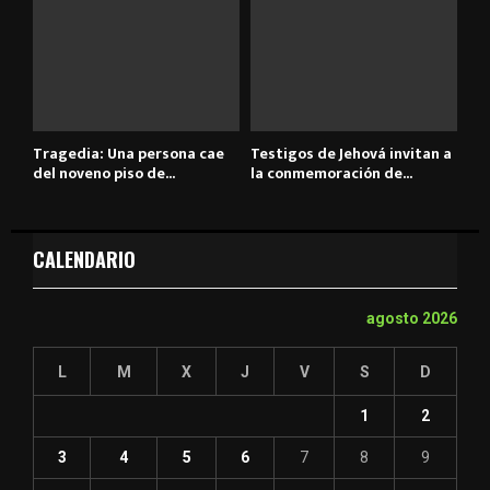
Tragedia: Una persona cae
Testigos de Jehová invitan a
del noveno piso de...
la conmemoración de...
CALENDARIO
agosto 2026
L
M
X
J
V
S
D
1
2
3
4
5
6
7
8
9