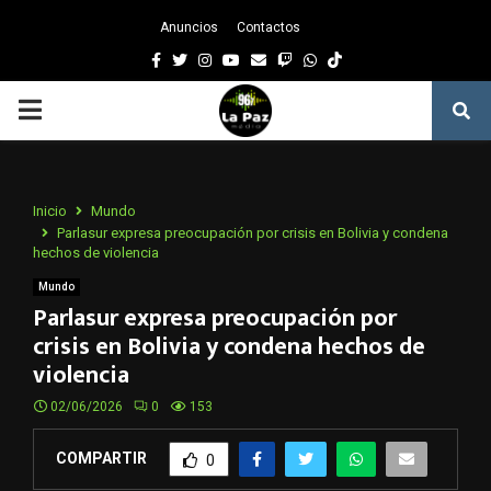
Anuncios
Contactos
Facebook
Twitter
Instagram
Youtube
Email
Twitch
Whatsapp
PRIMARY
MENU
Inicio
Mundo
Parlasur expresa preocupación por crisis en Bolivia y condena
hechos de violencia
Mundo
Parlasur expresa preocupación por
crisis en Bolivia y condena hechos de
violencia
02/06/2026
0
153
COMPARTIR
0