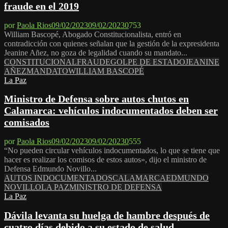
fraude en el 2019
por
Paola Rios
09/02/2023
09/02/2023
0
753
William Bascopé, Abogado Constitucionalista, entró en
contradicción con quienes señalan que la gestión de la expresidenta
Jeanine Añez, no goza de legalidad cuando su mandato...
CONSTITUCIONAL
FRAUDE
GOLPE DE ESTADO
JEANINE
AÑEZ
MANDATO
WILLIAM BASCOPÉ
La Paz
Ministro de Defensa sobre autos chutos en
Calamarca: vehículos indocumentados deben ser
comisados
por
Paola Rios
09/02/2023
09/02/2023
0
555
“No pueden circular vehículos indocumentados, lo que se tiene que
hacer es realizar los comisos de estos autos», dijo el ministro de
Defensa Edmundo Novillo...
AUTOS INDOCUMENTADOS
CALAMARCA
EDMUNDO
NOVILLO
LA PAZ
MINISTRO DE DEFENSA
La Paz
Dávila levanta su huelga de hambre después de
cuatro días debido a su estado de salud