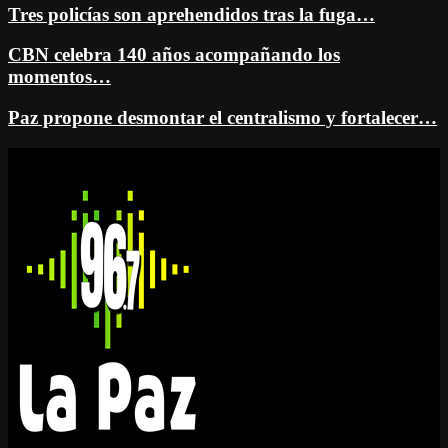
Tres policías son aprehendidos tras la fuga…
CBN celebra 140 años acompañando los
momentos…
Paz propone desmontar el centralismo y fortalecer…
Facebook
Twitter
Instagram
Youtube
Email
Twitch
Whatsapp