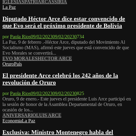
IGLESIAS
PATRIARCAS
SIRIA
La Paz
Diputado Héctor Arce dice estar convencido de
que Evo será el próximo presidente de Bolivia
por
Paola Rios
09/02/2023
09/02/2023
0
734
La Paz, 9 de febrero .-Héctor Arce, diputado del Movimiento Al
Socialismo (MAS), afirmó este jueves que está convencido de que
Evo Morales se convertirá...
EVO MORALES
HECTOR ARCE
Oruro
País
El presidente Arce celebró los 242 años de la
revolución de Oruro
por
Paola Rios
09/02/2023
09/02/2023
0
825
Oruro, 9 de enero.- Este jueves el presidente Luis Arce participó en
la sesión de honor de la Asamblea Departamental de Oruro, en
ocasión de los...
ANIVERSARIO
LUIS ARCE
Economia
La Paz
Exclusiva: Ministro Montenegro habla del