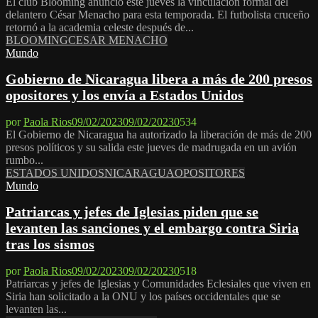
El club Blooming anunció este jueves la vinculación formal del
delantero César Menacho para esta temporada. El futbolista cruceño
retornó a la academia celeste después de...
BLOOMING
CESAR MENACHO
Mundo
Gobierno de Nicaragua libera a más de 200 presos
opositores y los envía a Estados Unidos
por
Paola Rios
09/02/2023
09/02/2023
0
534
El Gobierno de Nicaragua ha autorizado la liberación de más de 200
presos políticos y su salida este jueves de madrugada en un avión
rumbo...
ESTADOS UNIDOS
NICARAGUA
OPOSITORES
Mundo
Patriarcas y jefes de Iglesias piden que se
levanten las sanciones y el embargo contra Siria
tras los sismos
por
Paola Rios
09/02/2023
09/02/2023
0
518
Patriarcas y jefes de Iglesias y Comunidades Eclesiales que viven en
Siria han solicitado a la ONU y los países occidentales que se
levanten las...