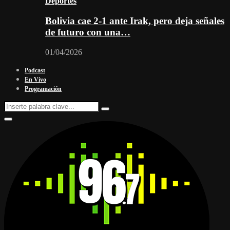
Deportes
Bolivia cae 2-1 ante Irak, pero deja señales
de futuro con una…
01/04/2026
Podcast
En Vivo
Programación
Search
Search
for:
Facebook
Twitter
Instagram
Youtube
Email
Twitch
Whatsapp
Primary
Menu