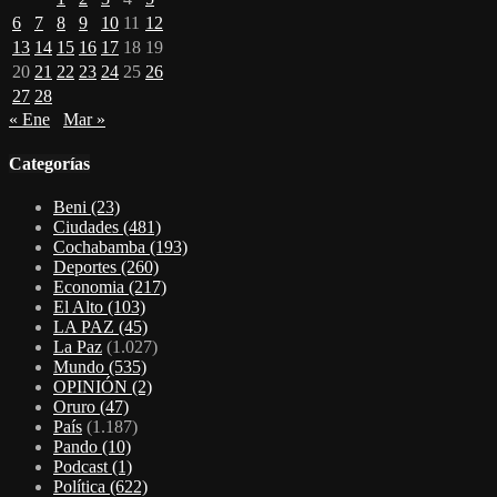
6
7
8
9
10
11
12
13
14
15
16
17
18
19
20
21
22
23
24
25
26
27
28
« Ene
Mar »
Categorías
Beni
(23)
Ciudades
(481)
Cochabamba
(193)
Deportes
(260)
Economia
(217)
El Alto
(103)
LA PAZ
(45)
La Paz
(1.027)
Mundo
(535)
OPINIÓN
(2)
Oruro
(47)
País
(1.187)
Pando
(10)
Podcast
(1)
Política
(622)