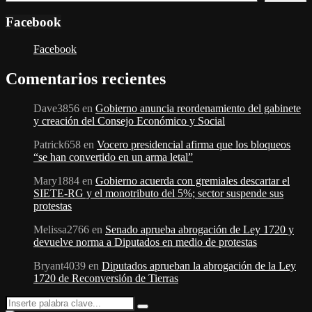
Facebook
Facebook
Comentarios recientes
Dave3856
en
Gobierno anuncia reordenamiento del gabinete
y creación del Consejo Económico y Social
Patrick658
en
Vocero presidencial afirma que los bloqueos
“se han convertido en un arma letal”
Mary1884
en
Gobierno acuerda con gremiales descartar el
SIETE-RG y el monotributo del 5%; sector suspende sus
protestas
Melissa2766
en
Senado aprueba abrogación de Ley 1720 y
devuelve norma a Diputados en medio de protestas
Bryant4039
en
Diputados aprueban la abrogación de la Ley
1720 de Reconversión de Tierras
Search
Search