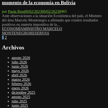
momento de la economía en Bolivia
por
Paola Rios
09/02/2023
09/02/2023
0
965
Ante observaciones a la situación Económica del país, el Ministro
del área Marcelo Montenegro a afirmado que existen resultados
positivos en materia impositiva de la...
ECONOMÍA
MINISTRO MARCELO
MONTENEGRO
RESERVAS
Paginación
1
2
de
Archivos
entradas
agosto 2026
julio 2026
junio 2026
mayo 2026
abril 2026
marzo 2026
febrero 2026
enero 2026
diciembre 2025
agosto 2025
julio 2025
junio 2025