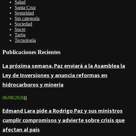
Salud
Santa Cruz
Seguridad
Sin categoría
Sociedad
Sucre
Tarija
Tecnología
Publicaciones Recientes
La próxima semana, Paz enviará a la Asamblea la
Ley de Inversiones y anuncia reformas en
hidrocarburos y minería
06/08/2026
0
Edmand Lara pide a Rodrigo Paz y sus ministros
cumplir compromisos y advierte sobre crisis que
afectan al país