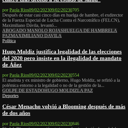
por
Paola Rios
09/02/2023
09/02/2023
0
705
Después de estar casi cinco días en huelga de hambre, el exdirector
de la Fuerza Especial de Lucha Contra el Narcotráfico (FELCN),
Maximiliano Dávila, levantó...
ABOGADO MANOLO ROJAS
HUELGA DE HAMBRE
LA
PAZ
MAXIMILIANO DAVILA
Política
Hugo Moldiz justifica legalidad de las elecciones
del 2020 pero insiste en la ilegalidad de mandato
de Áñez
por
Paola Rios
09/02/2023
09/02/2023
0
554
El analista y ex ministro de gobierno, Hugo Moldiz, se refirió a la
polémica entorno a la legalidad o no de la gestión de la...
GOLPE DE ESTADO
HUGO MOLDIZ
LA PAZ
Deportes
César Menacho volvió a Blooming después de más
de dos años
por
Paola Rios
09/02/2023
09/02/2023
0
846