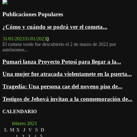
for:
Publicaciones Populares
¿Cómo y cuándo se podrá ver el cometa...
31/01/2023
31/01/2023
0
El cometa verde fue descubierto el 2 de marzo de 2022 por
astrónomos...
Pumari lanza Proyecto Potosí para llegar a la...
Una mujer fue atracada violentamete en la puerta...
Tragedia: Una persona cae del noveno piso de...
Testigos de Jehová invitan a la conmemoración de...
CALENDARIO
febrero 2023
L
M
X
J
V
S
D
1
2
3
4
5