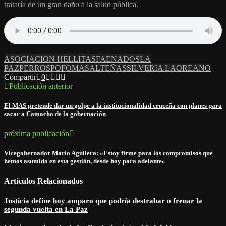
trataría de un gran daño a la salud pública.
ASOCIACION HELLITAS
FAENADOS
LA
PAZ
PERROS
POFOMA
SALTEÑAS
SILVERIA LAOREANO
Compartir
0
Publicación anterior
El MAS pretende dar un golpe a la institucionalidad cruceña con planes para
sacar a Camacho de la gobernación
próxima publicación
Vicegobernador Mario Aguilera: «Estoy firme para los compromisos que
hemos asumido en esta gestión, desde hoy para adelante»
Artículos Relacionados
Justicia define hoy amparo que podría destrabar o frenar la
segunda vuelta en La Paz