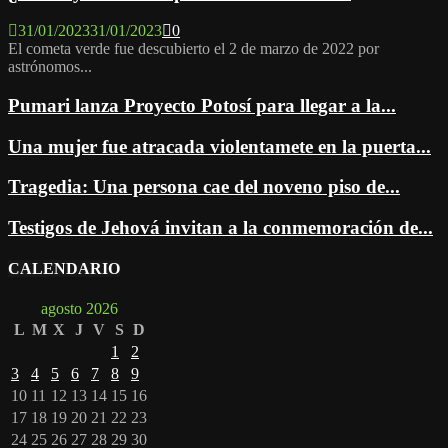
31/01/2023
31/01/2023
0
El cometa verde fue descubierto el 2 de marzo de 2022 por
astrónomos...
Pumari lanza Proyecto Potosí para llegar a la...
Una mujer fue atracada violentamete en la puerta...
Tragedia: Una persona cae del noveno piso de...
Testigos de Jehová invitan a la conmemoración de...
CALENDARIO
agosto 2026
L
M
X
J
V
S
D
1
2
3
4
5
6
7
8
9
10
11
12
13
14
15
16
17
18
19
20
21
22
23
24
25
26
27
28
29
30