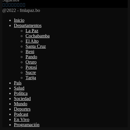
Facebook
Twitter
Instagram
Youtube
Email
Twitch
Whatsapp
@2022 - fmlapaz.bo
Inicio
Departamentos
La Paz
Cochabamba
El Alto
Santa Cruz
Beni
Pando
Oruro
Potosí
Sucre
Tarija
País
Salud
Política
Sociedad
Mundo
Deportes
Podcast
En Vivo
Programación