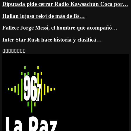
Diputada pide cerrar Radio Kawsachun Coca por…
Hallan lujoso reloj de más de Bs…
Fallece Jorge Messi, el hombre que acompañó…
Inter Star Rush hace historia y clasifica…
Facebook
Twitter
Instagram
Youtube
Email
Twitch
Whatsapp