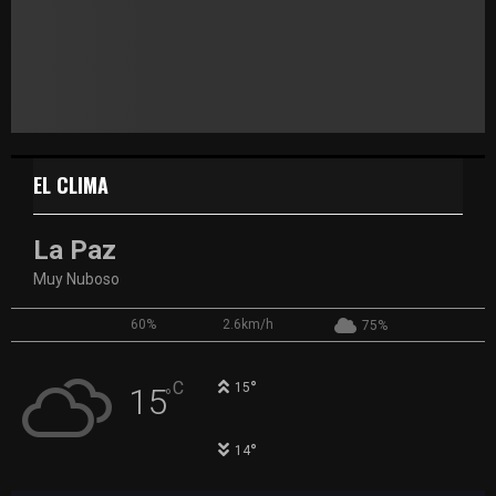
EL CLIMA
La Paz
Muy Nuboso
60%
2.6km/h
75%
°
C
15
15
°
°
14