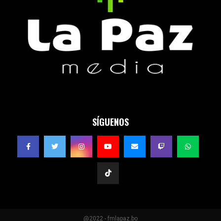
SÍGUENOS
@2022 - fmlapaz.bo