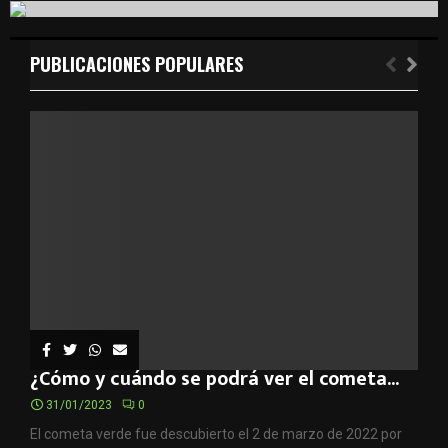
c
E
h
f
PUBLICACIONES POPULARES
A
o
r
R
:
C
H
¿Cómo y cuándo se podrá ver el cometa...
31/01/2023
0
El cometa verde fue descubierto el 2 de marzo de 2022 por