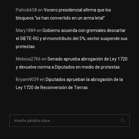
Patrick658
en
Vocero presidencial afirma que los
bloqueos “se han convertido en un arma letal”
Mary1884
en
Gobierno acuerda con gremiales descartar
el SIETE-RG y el monotributo del 5%; sector suspende sus
protestas
Melissa2766
en
Senado aprueba abrogación de Ley 1720
y devuelve norma a Diputados en medio de protestas
Bryant4039
en
Diputados aprueban la abrogación de la
Ley 1720 de Reconversión de Tierras
S
e
a
S
r