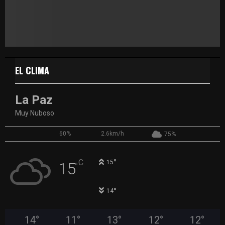
EL CLIMA
La Paz
Muy Nuboso
60%
2.6km/h
75%
°
C
15
15
°
°
14
14
°
11
°
13
°
12
°
12
°