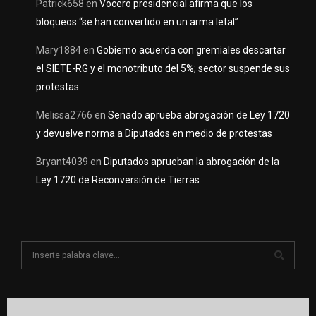
Patrick658
en
Vocero presidencial afirma que los
bloqueos “se han convertido en un arma letal”
Mary1884
en
Gobierno acuerda con gremiales descartar
el SIETE-RG y el monotributo del 5%; sector suspende sus
protestas
Melissa2766
en
Senado aprueba abrogación de Ley 1720
y devuelve norma a Diputados en medio de protestas
Bryant4039
en
Diputados aprueban la abrogación de la
Ley 1720 de Reconversión de Tierras
S
e
a
S
r
c
E