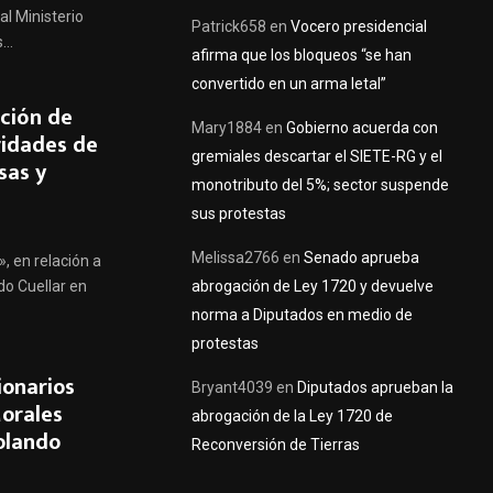
al Ministerio
Patrick658
en
Vocero presidencial
..
afirma que los bloqueos “se han
convertido en un arma letal”
ción de
Mary1884
en
Gobierno acuerda con
ridades de
gremiales descartar el SIETE-RG y el
sas y
monotributo del 5%; sector suspende
sus protestas
Melissa2766
en
Senado aprueba
, en relación a
abrogación de Ley 1720 y devuelve
do Cuellar en
norma a Diputados en medio de
protestas
ionarios
Bryant4039
en
Diputados aprueban la
Morales
abrogación de la Ley 1720 de
olando
Reconversión de Tierras