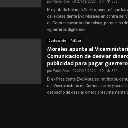
por
Paola Rios
27/02/2023
0
508
El diputado Rolando Cuellar, aseguró que las
del expresidente Evo Morales en contra del V
de Comunicación serían falsas, porque los 
«guerreros digitales»...
Cochabamba
Política
Morales apunta al Viceminister
Comunicación de desviar diner
publicidad para pagar guerrero
por
Paola Rios
27/02/2023
0
632
El ex Presidente Evo Morales, ratificó su den
del Viceministerio de Comunicación y acusó 
despacho de desviar dinero presuntamente de