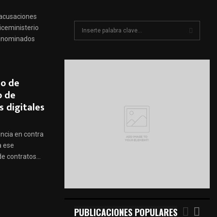
 acusaciones
S
iceministerio
e
denominados
a
S
r
c
E
h
io de
f
A
o de
o
s digitales
r
R
:
C
uncia en contra
a ese
H
 contratos...
PUBLICACIONES POPULARES