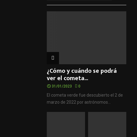
¿Cómo y cuándo se podrá
ver el cometa...
31/01/2023
0
El cometa verde fue descubierto el 2 de
marzo de 2022 por astrónomos...