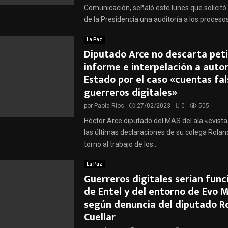
Comunicación, señaló este lunes que solicitó 
de la Presidencia una auditoría a los procesos.
La Paz
Diputado Arce no descarta peti
informe e interpelación a auto
Estado por el caso «cuentas fal
guerreros digitales»
por
Paola Rios
27/02/2023
0
505
Héctor Arce diputado del MAS del ala «evista»
las últimas declaraciones de su colega Rolan
torno al trabajo de los...
La Paz
Guerreros digitales serían func
de Entel y del entorno de Evo 
según denuncia del diputado R
Cuellar