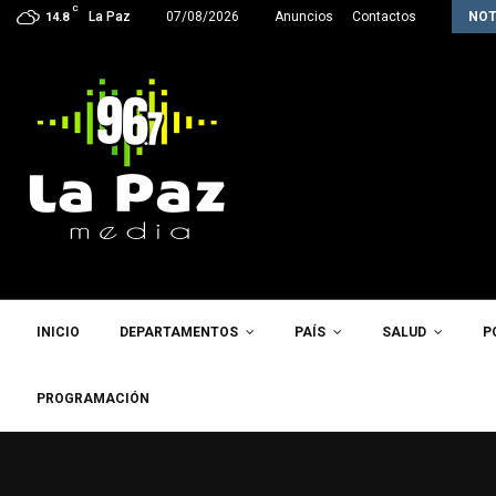
C
La próxima semana, Paz enviará a la…
La Paz
07/08/2026
Anuncios
Contactos
NOT
14.8
INICIO
DEPARTAMENTOS
PAÍS
SALUD
P
PROGRAMACIÓN