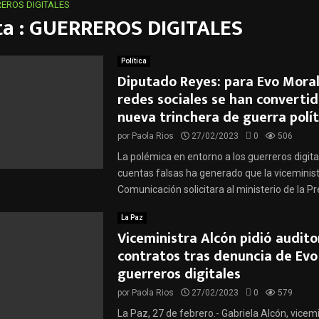
EROS DIGITALES
ta : GUERREROS DIGITALES
Política
Diputado Reyes: para Evo Moral
redes sociales se han convertid
nueva trinchera de guerra polít
por
Paola Rios
27/02/2023
0
506
La polémica en entorno a los guerreros digital
cuentas falsas ha generado que la viceminis
Comunicación solicitara al ministerio de la Pre
La Paz
Viceministra Alcón pidió audito
contratos tras denuncia de Evo
guerreros digitales
por
Paola Rios
27/02/2023
0
579
La Paz, 27 de febrero.- Gabriela Alcón, vicem