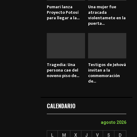
Pumari lanza
Una mujer fue
Proyecto Potosí
atracada
para llegar a la...
violentamete en la
puerta...
Tragedia: Una
Testigos de Jehová
persona cae del
invitan a la
noveno piso de...
conmemoración
de...
CALENDARIO
agosto 2026
L
M
X
J
V
S
D