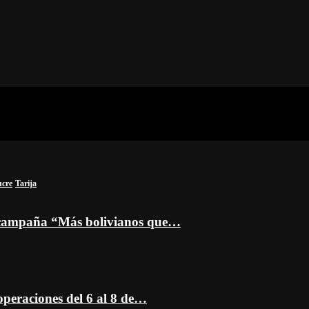
ucre
Tarija
a campaña “Más bolivianos que…
peraciones del 6 al 8 de…