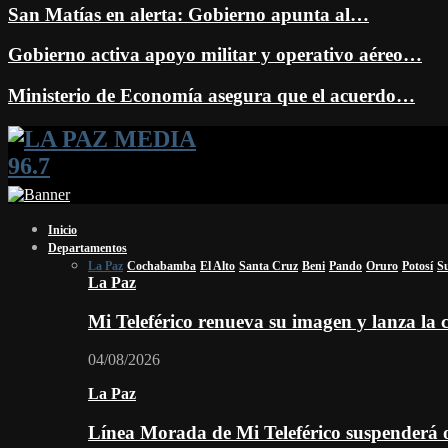
San Matías en alerta: Gobierno apunta al…
Gobierno activa apoyo militar y operativo aéreo…
Ministerio de Economía asegura que el acuerdo…
Facebook
Twitter
Instagram
Youtube
Email
Twitch
Whatsapp
Inicio
Departamentos
La Paz
Cochabamba
El Alto
Santa Cruz
Beni
Pando
Oruro
Potosí
S
La Paz
Mi Teleférico renueva su imagen y lanza l
04/08/2026
La Paz
Línea Morada de Mi Teleférico suspenderá o