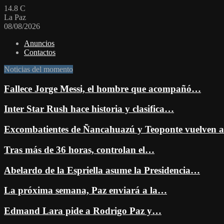
14.8
C
La Paz
08/08/2026
Anuncios
Contactos
Noticias del momento
Fallece Jorge Messi, el hombre que acompañó…
Inter Star Rush hace historia y clasifica…
Excombatientes de Ñancahuazú y Teoponte vuelven
Tras más de 36 horas, controlan el…
Abelardo de la Espriella asume la Presidencia…
La próxima semana, Paz enviará a la…
Edmand Lara pide a Rodrigo Paz y…