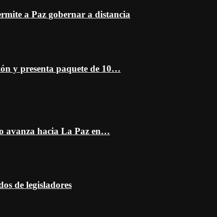
mite a Paz gobernar a distancia
ción y presenta paquete de 10…
do avanza hacia La Paz en…
dos de legisladores