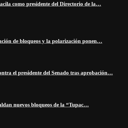
cila como presidente del Directorio de la…
ción de bloqueos y la polarización ponen…
ontra el presidente del Senado tras aprobación…
spaldan nuevos bloqueos de la “Tupac…