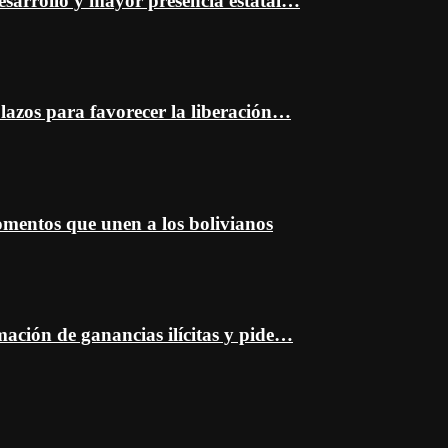
esarrollo y mayor presencia estatal…
plazos para favorecer la liberación…
entos que unen a los bolivianos
mación de ganancias ilícitas y pide…