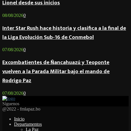
Lionel desde sus inicios
08/08/2026
0
Inter Star Rush hace historia y clasifica a la final de
la Liga Evolución Sub-16 de Conmebol
07/08/2026
0
Excombatientes de Ñancahuazú y Teoponte
vuelven a la Parada Militar bajo el mando de
Rodrigo Paz
07/08/2026
0
Síguenos
Facebook
Twitter
Instagram
Youtube
Email
Twitch
Whatsapp
@2022 - fmlapaz.bo
Inicio
Departamentos
La Paz