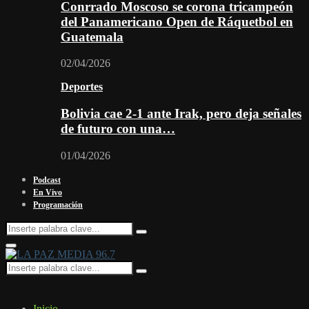
Conrrado Moscoso se corona tricampeón
del Panamericano Open de Ráquetbol en
Guatemala
02/04/2026
Deportes
Bolivia cae 2-1 ante Irak, pero deja señales
de futuro con una…
01/04/2026
Podcast
En Vivo
Programación
Search
Search
for:
Facebook
Twitter
Instagram
Youtube
Email
Twitch
Whatsapp
Primary
Menu
Search
Search
for:
Inicio