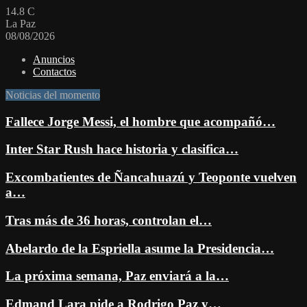
14.8
C
La Paz
08/08/2026
Anuncios
Contactos
Noticias del momento
Fallece Jorge Messi, el hombre que acompañó…
Inter Star Rush hace historia y clasifica…
Excombatientes de Ñancahuazú y Teoponte vuelven
a…
Tras más de 36 horas, controlan el…
Abelardo de la Espriella asume la Presidencia…
La próxima semana, Paz enviará a la…
Edmand Lara pide a Rodrigo Paz y…