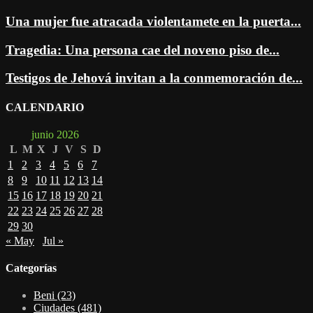
Una mujer fue atracada violentamete en la puerta...
Tragedia: Una persona cae del noveno piso de...
Testigos de Jehová invitan a la conmemoración de...
CALENDARIO
junio 2026
L
M
X
J
V
S
D
1
2
3
4
5
6
7
8
9
10
11
12
13
14
15
16
17
18
19
20
21
22
23
24
25
26
27
28
29
30
« May
Jul »
Categorías
Beni
(23)
Ciudades
(481)