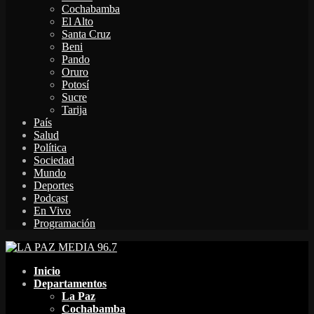
Cochabamba
El Alto
Santa Cruz
Beni
Pando
Oruro
Potosí
Sucre
Tarija
País
Salud
Política
Sociedad
Mundo
Deportes
Podcast
En Vivo
Programación
Facebook
Twitter
Instagram
Youtube
Email
Twitch
Whatsapp
Inicio
Departamentos
La Paz
Cochabamba