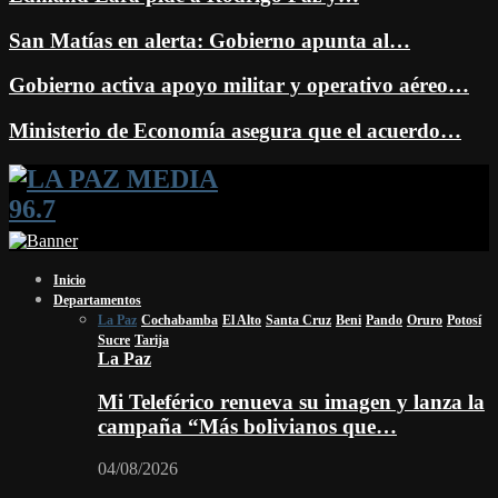
San Matías en alerta: Gobierno apunta al…
Gobierno activa apoyo militar y operativo aéreo…
Ministerio de Economía asegura que el acuerdo…
Facebook
Twitter
Instagram
Youtube
Email
Twitch
Whatsapp
Inicio
Departamentos
La Paz
Cochabamba
El Alto
Santa Cruz
Beni
Pando
Oruro
Potosí
Sucre
Tarija
La Paz
Mi Teleférico renueva su imagen y lanza la
campaña “Más bolivianos que…
04/08/2026