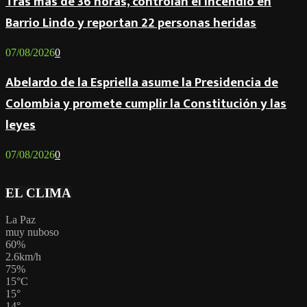
Tras más de 36 horas, controlan el incendio en
Barrio Lindo y reportan 22 personas heridas
07/08/2026
0
Abelardo de la Espriella asume la Presidencia de
Colombia y promete cumplir la Constitución y las
leyes
07/08/2026
0
EL CLIMA
La Paz
muy nuboso
60%
2.6km/h
75%
15
°
C
15
°
14
°