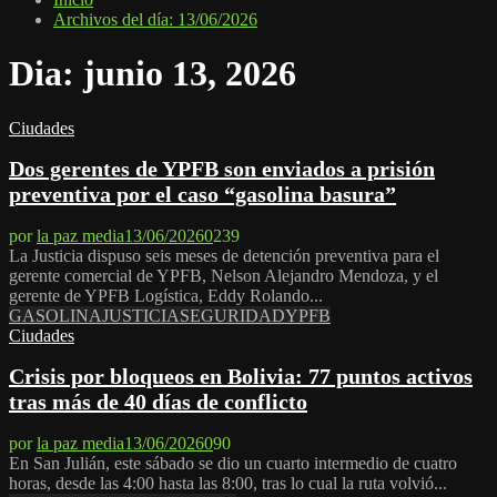
Archivos del día: 13/06/2026
Dia: junio 13, 2026
Ciudades
Dos gerentes de YPFB son enviados a prisión
preventiva por el caso “gasolina basura”
por
la paz media
13/06/2026
0
239
La Justicia dispuso seis meses de detención preventiva para el
gerente comercial de YPFB, Nelson Alejandro Mendoza, y el
gerente de YPFB Logística, Eddy Rolando...
GASOLINA
JUSTICIA
SEGURIDAD
YPFB
Ciudades
Crisis por bloqueos en Bolivia: 77 puntos activos
tras más de 40 días de conflicto
por
la paz media
13/06/2026
0
90
En San Julián, este sábado se dio un cuarto intermedio de cuatro
horas, desde las 4:00 hasta las 8:00, tras lo cual la ruta volvió...