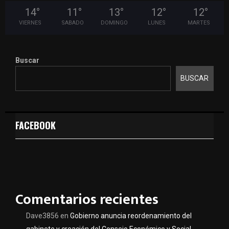
14
°
11
°
13
°
12
°
12
°
VIERNES
SABADO
DOMINGO
LUNES
MARTES
Buscar
BUSCAR
FACEBOOK
Comentarios recientes
Dave3856
en
Gobierno anuncia reordenamiento del
gabinete y creación del Consejo Económico y Social