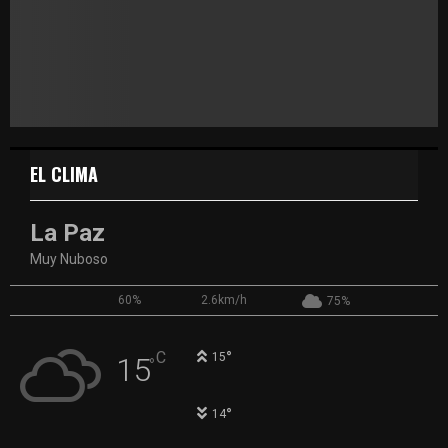
EL CLIMA
La Paz
Muy Nuboso
60%
2.6km/h
75%
°
C
15
15
°
°
14