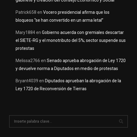
Patrick658
en
Vocero presidencial afirma que los
bloqueos “se han convertido en un arma letal”
Mary1884
en
Gobierno acuerda con gremiales descartar
el SIETE-RG y el monotributo del 5%; sector suspende sus
protestas
Melissa2766
en
Senado aprueba abrogación de Ley 1720
y devuelve norma a Diputados en medio de protestas
Bryant4039
en
Diputados aprueban la abrogación de la
Ley 1720 de Reconversión de Tierras
S
e
a
S