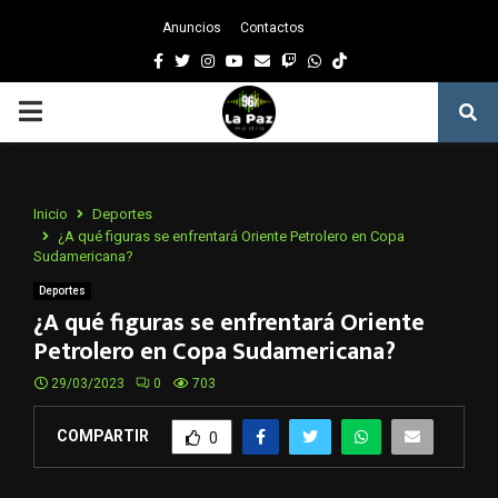
Anuncios
Contactos
Facebook
Twitter
Instagram
Youtube
Email
Twitch
Whatsapp
PRIMARY
MENU
Inicio
Deportes
¿A qué figuras se enfrentará Oriente Petrolero en Copa
Sudamericana?
Deportes
¿A qué figuras se enfrentará Oriente
Petrolero en Copa Sudamericana?
29/03/2023
0
703
COMPARTIR
0