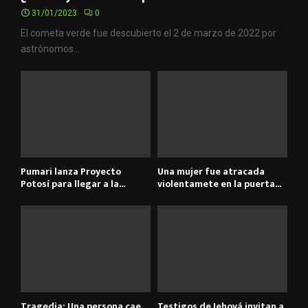
31/01/2023
0
El cometa verde fue descubierto el 2 de marzo de 2022 por
astrónomos...
Pumari lanza Proyecto
Una mujer fue atracada
Potosí para llegar a la...
violentamete en la puerta...
Tragedia: Una persona cae
Testigos de Jehová invitan a