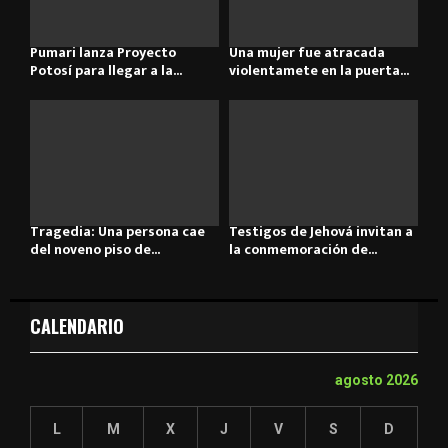
Pumari lanza Proyecto
Una mujer fue atracada
Potosí para llegar a la...
violentamete en la puerta...
Tragedia: Una persona cae
Testigos de Jehová invitan a
del noveno piso de...
la conmemoración de...
CALENDARIO
agosto 2026
L
M
X
J
V
S
D