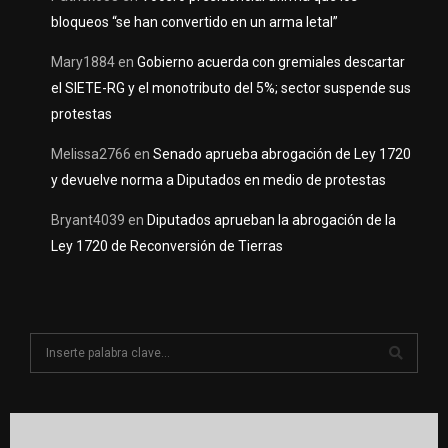
bloqueos “se han convertido en un arma letal”
Mary1884
en
Gobierno acuerda con gremiales descartar
el SIETE-RG y el monotributo del 5%; sector suspende sus
protestas
Melissa2766
en
Senado aprueba abrogación de Ley 1720
y devuelve norma a Diputados en medio de protestas
Bryant4039
en
Diputados aprueban la abrogación de la
Ley 1720 de Reconversión de Tierras
S
e
a
S
r
c
E
h