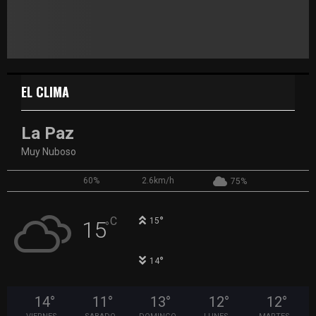
EL CLIMA
La Paz
Muy Nuboso
60%
2.6km/h
75%
°
C
15
15
°
°
14
14
°
11
°
13
°
12
°
12
°