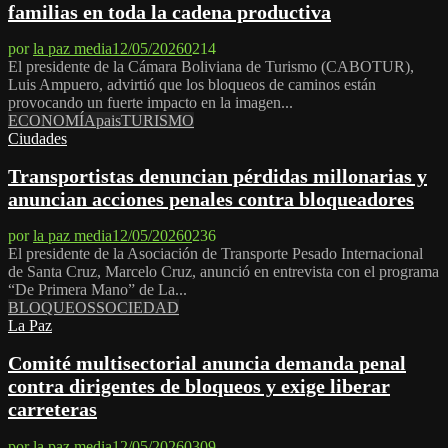
familias en toda la cadena productiva
por
la paz media
12/05/2026
0
214
El presidente de la Cámara Boliviana de Turismo (CABOTUR),
Luis Ampuero, advirtió que los bloqueos de caminos están
provocando un fuerte impacto en la imagen...
ECONOMÍA
pais
TURISMO
Ciudades
Transportistas denuncian pérdidas millonarias y
anuncian acciones penales contra bloqueadores
por
la paz media
12/05/2026
0
236
El presidente de la Asociación de Transporte Pesado Internacional
de Santa Cruz, Marcelo Cruz, anunció en entrevista con el programa
“De Primera Mano” de La...
BLOQUEOS
SOCIEDAD
La Paz
Comité multisectorial anuncia demanda penal
contra dirigentes de bloqueos y exige liberar
carreteras
por
la paz media
12/05/2026
0
309