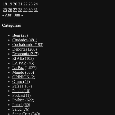
18
19
20
21
22
23
24
25
26
27
28
29
30
31
« Abr
Jun »
Categorías
Beni
(23)
Ciudades
(481)
Cochabamba
(193)
Deportes
(260)
Economia
(217)
El Alto
(103)
LA PAZ
(45)
La Paz
(1.027)
Mundo
(535)
OPINIÓN
(2)
Oruro
(47)
País
(1.187)
Pando
(10)
Podcast
(1)
Política
(622)
Potosí
(60)
Salud
(76)
Santa Cruz
(349)