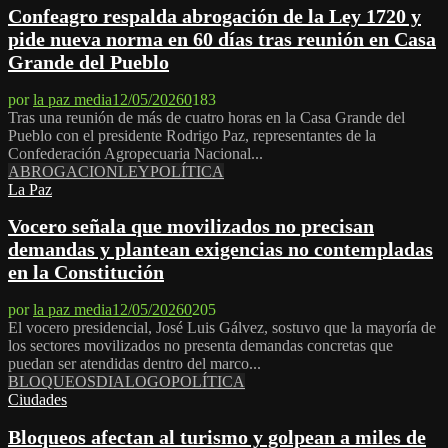
Confeagro respalda abrogación de la Ley 1720 y
pide nueva norma en 60 días tras reunión en Casa
Grande del Pueblo
por
la paz media
12/05/2026
0
183
Tras una reunión de más de cuatro horas en la Casa Grande del
Pueblo con el presidente Rodrigo Paz, representantes de la
Confederación Agropecuaria Nacional...
ABROGACION
LEY
POLÍTICA
La Paz
Vocero señala que movilizados no precisan
demandas y plantean exigencias no contempladas
en la Constitución
por
la paz media
12/05/2026
0
205
El vocero presidencial, José Luis Gálvez, sostuvo que la mayoría de
los sectores movilizados no presenta demandas concretas que
puedan ser atendidas dentro del marco...
BLOQUEOS
DIALOGO
POLÍTICA
Ciudades
Bloqueos afectan al turismo y golpean a miles de