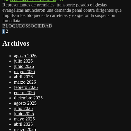
Representantes de gremiales, transporte pesado e iglesias
evangélicas anunciaron una demanda penal contra dirigentes que
impulsan los bloqueos de carreteras y exigieron la suspensión
inmediata...
BLOQUEOS
SOCIEDAD
Paginación
1
2
de
Archivos
entradas
agosto 2026
julio 2026
junio 2026
mayo 2026
abril 2026
marzo 2026
febrero 2026
enero 2026
diciembre 2025
agosto 2025
julio 2025
junio 2025
mayo 2025
abril 2025
marzo 2025