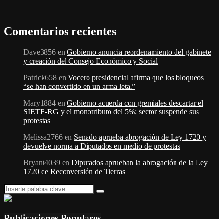
Comentarios recientes
Dave3856
en
Gobierno anuncia reordenamiento del gabinete
y creación del Consejo Económico y Social
Patrick658
en
Vocero presidencial afirma que los bloqueos
“se han convertido en un arma letal”
Mary1884
en
Gobierno acuerda con gremiales descartar el
SIETE-RG y el monotributo del 5%; sector suspende sus
protestas
Melissa2766
en
Senado aprueba abrogación de Ley 1720 y
devuelve norma a Diputados en medio de protestas
Bryant4039
en
Diputados aprueban la abrogación de la Ley
1720 de Reconversión de Tierras
Search
Search
for:
Publicaciones Populares