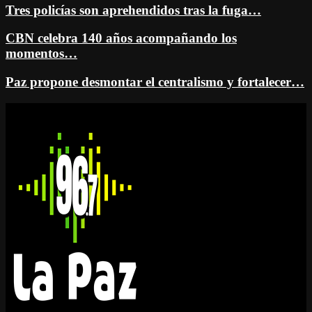
Tres policías son aprehendidos tras la fuga…
CBN celebra 140 años acompañando los
momentos…
Paz propone desmontar el centralismo y fortalecer…
Facebook
Twitter
Instagram
Youtube
Email
Twitch
Whatsapp