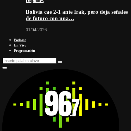
Deportes
Bolivia cae 2-1 ante Irak, pero deja señales
de futuro con una…
01/04/2026
Podcast
En Vivo
Programación
Search
Search
for:
Facebook
Twitter
Instagram
Youtube
Email
Twitch
Whatsapp
Primary
Menu