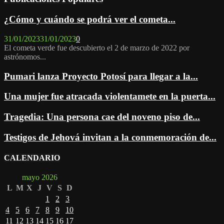
¿Cómo y cuándo se podrá ver el cometa...
31/01/2023
31/01/2023
0
El cometa verde fue descubierto el 2 de marzo de 2022 por
astrónomos...
Pumari lanza Proyecto Potosí para llegar a la...
Una mujer fue atracada violentamete en la puerta...
Tragedia: Una persona cae del noveno piso de...
Testigos de Jehová invitan a la conmemoración de...
CALENDARIO
mayo 2026
L
M
X
J
V
S
D
1
2
3
4
5
6
7
8
9
10
11
12
13
14
15
16
17