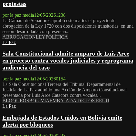
protestas
por
la paz media
12/05/2026
1
238
La Cámara de Senadores aprobó este martes el proyecto de
abrogación de la Ley 1720 con dos disposiciones transitorias, en una
sesión desarrollada con presencia...
ABROGACION
LEY
POLÍTICA
La Paz
Sala Constitucional admite amparo de Luis Arce
en proceso contra vocales judiciales y reprograma
audiencia del caso
por
la paz media
12/05/2026
0
154
La Sala Constitucional Tercera del Tribunal Departamental de
Justicia de La Paz admitió una Acción de Amparo Constitucional
presentada por Luis Arce Catacora contra vocales...
BLOQUEOS
BOLIVIA
EMBAJADA DE LOS EEUU
La Paz
Embajada de Estados Unidos en Bolivia emite
alerta por bloqueos
por
la paz media
12/05/2026
0
223