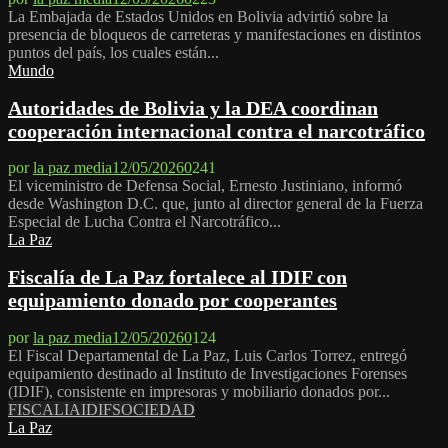
La Embajada de Estados Unidos en Bolivia advirtió sobre la
presencia de bloqueos de carreteras y manifestaciones en distintos
puntos del país, los cuales están...
Mundo
Autoridades de Bolivia y la DEA coordinan
cooperación internacional contra el narcotráfico
por
la paz media
12/05/2026
0
241
El viceministro de Defensa Social, Ernesto Justiniano, informó
desde Washington D.C. que, junto al director general de la Fuerza
Especial de Lucha Contra el Narcotráfico...
La Paz
Fiscalía de La Paz fortalece al IDIF con
equipamiento donado por cooperantes
por
la paz media
12/05/2026
0
124
El Fiscal Departamental de La Paz, Luis Carlos Torrez, entregó
equipamiento destinado al Instituto de Investigaciones Forenses
(IDIF), consistente en impresoras y mobiliario donados por...
FISCALIA
IDIF
SOCIEDAD
La Paz