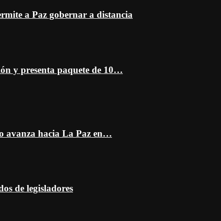
mite a Paz gobernar a distancia
ción y presenta paquete de 10…
do avanza hacia La Paz en…
dos de legisladores