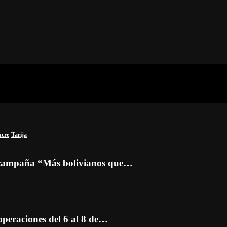
ucre
Tarija
a campaña “Más bolivianos que…
peraciones del 6 al 8 de…