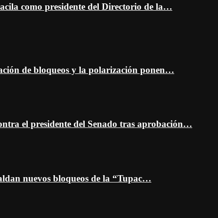
cila como presidente del Directorio de la…
ción de bloqueos y la polarización ponen…
ontra el presidente del Senado tras aprobación…
spaldan nuevos bloqueos de la “Tupac…