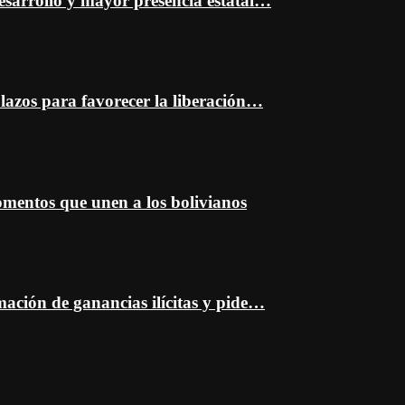
esarrollo y mayor presencia estatal…
plazos para favorecer la liberación…
entos que unen a los bolivianos
mación de ganancias ilícitas y pide…