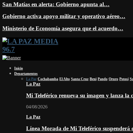
San Matías en alerta: Gobierno apunta al…
Gobierno activa apoyo militar y operativo aéreo…
Ministerio de Economía asegura que el acuerdo…
Facebook
Twitter
Instagram
Youtube
Email
Twitch
Whatsapp
Inicio
Departamentos
La Paz
Cochabamba
El Alto
Santa Cruz
Beni
Pando
Oruro
Potosí
S
La Paz
Mi Teleférico renueva su imagen y lanza l
04/08/2026
La Paz
Línea Morada de Mi Teleférico suspenderá o