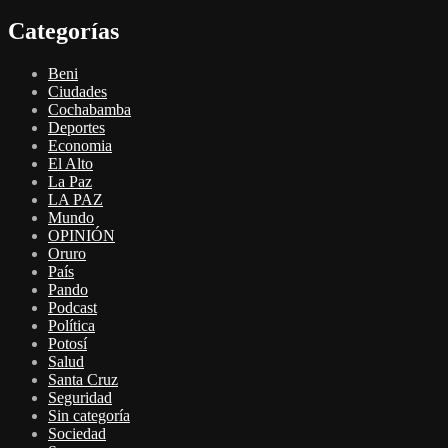
Categorías
Beni
Ciudades
Cochabamba
Deportes
Economia
El Alto
La Paz
LA PAZ
Mundo
OPINIÓN
Oruro
País
Pando
Podcast
Política
Potosí
Salud
Santa Cruz
Seguridad
Sin categoría
Sociedad