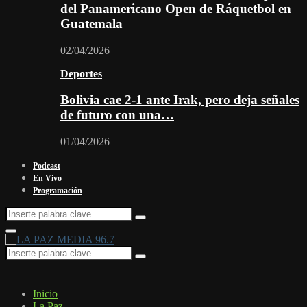
del Panamericano Open de Ráquetbol en
Guatemala
02/04/2026
Deportes
Bolivia cae 2-1 ante Irak, pero deja señales
de futuro con una…
01/04/2026
Podcast
En Vivo
Programación
Search
Search
for:
Facebook
Twitter
Instagram
Youtube
Email
Twitch
Whatsapp
Primary
Menu
Search
Search
for:
Inicio
La Paz