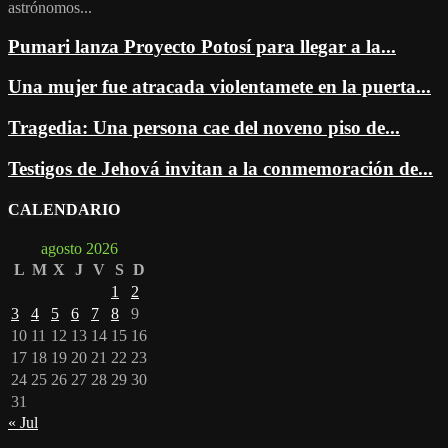
astrónomos...
Pumari lanza Proyecto Potosí para llegar a la...
Una mujer fue atracada violentamete en la puerta...
Tragedia: Una persona cae del noveno piso de...
Testigos de Jehová invitan a la conmemoración de...
CALENDARIO
agosto 2026
L
M
X
J
V
S
D
1
2
3
4
5
6
7
8
9
10
11
12
13
14
15
16
17
18
19
20
21
22
23
24
25
26
27
28
29
30
31
« Jul