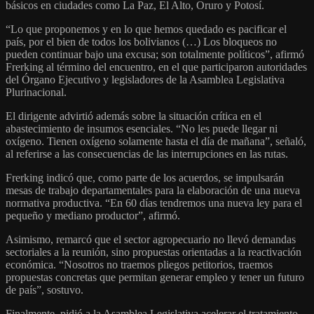
básicos en ciudades como La Paz, El Alto, Oruro y Potosí.
“Lo que proponemos y en lo que hemos quedado es pacificar el
país, por el bien de todos los bolivianos (…) Los bloqueos no
pueden continuar bajo una excusa; son totalmente políticos”, afirmó
Frerking al término del encuentro, en el que participaron autoridades
del Órgano Ejecutivo y legisladores de la Asamblea Legislativa
Plurinacional.
El dirigente advirtió además sobre la situación crítica en el
abastecimiento de insumos esenciales. “No les puede llegar ni
oxígeno. Tienen oxígeno solamente hasta el día de mañana”, señaló,
al referirse a las consecuencias de las interrupciones en las rutas.
Frerking indicó que, como parte de los acuerdos, se impulsarán
mesas de trabajo departamentales para la elaboración de una nueva
normativa productiva. “En 60 días tendremos una nueva ley para el
pequeño y mediano productor”, afirmó.
Asimismo, remarcó que el sector agropecuario no llevó demandas
sectoriales a la reunión, sino propuestas orientadas a la reactivación
económica. “Nosotros no traemos pliegos petitorios, traemos
propuestas concretas que permitan generar empleo y tener un futuro
de país”, sostuvo.
Finalmente, pidió a la Asamblea Legislativa acelerar el tratamiento