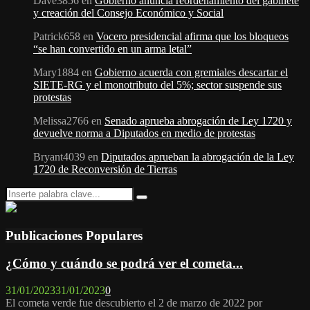
Dave3856
en
Gobierno anuncia reordenamiento del gabinete
y creación del Consejo Económico y Social
Patrick658
en
Vocero presidencial afirma que los bloqueos
“se han convertido en un arma letal”
Mary1884
en
Gobierno acuerda con gremiales descartar el
SIETE-RG y el monotributo del 5%; sector suspende sus
protestas
Melissa2766
en
Senado aprueba abrogación de Ley 1720 y
devuelve norma a Diputados en medio de protestas
Bryant4039
en
Diputados aprueban la abrogación de la Ley
1720 de Reconversión de Tierras
Search
Search
for:
Publicaciones Populares
¿Cómo y cuándo se podrá ver el cometa...
31/01/2023
31/01/2023
0
El cometa verde fue descubierto el 2 de marzo de 2022 por