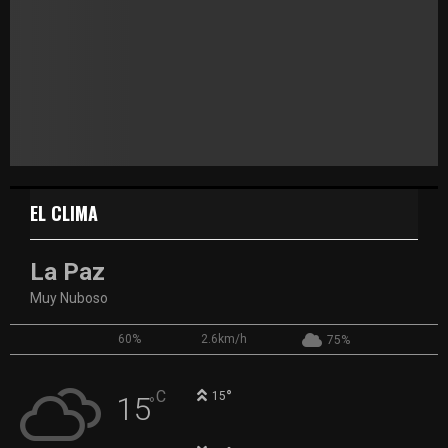
EL CLIMA
La Paz
Muy Nuboso
60%
2.6km/h
75%
°
C
15
15
°