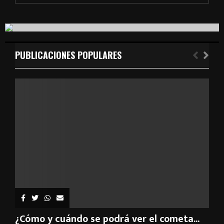
a
S
r
c
E
h
f
PUBLICACIONES POPULARES
A
o
r
R
:
C
H
¿Cómo y cuándo se podrá ver el cometa...