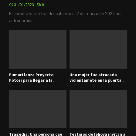
31/01/2023
0
El cometa verde fue descubierto el 2 de marzo de 2022 por
astrónomos...
Pumari lanza Proyecto
Una mujer fue atracada
Potosí para llegar a la...
violentamete en la puerta...
Tragedia: Una persona cae
Testigos de Jehová invitan a