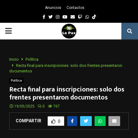
Anuncios
Contactos
Facebook
Twitter
Instagram
Youtube
Email
Twitch
Whatsapp
PRIMARY
MENU
Inicio
Política
Recta final para inscripciones: solo dos frentes presentaron
documentos
Política
Recta final para inscripciones: solo dos
frentes presentaron documentos
19/05/2025
0
767
COMPARTIR
0