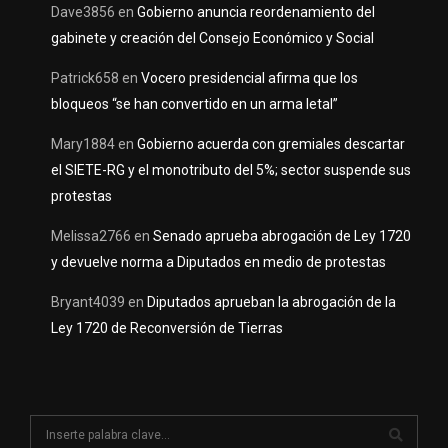
Dave3856
en
Gobierno anuncia reordenamiento del
gabinete y creación del Consejo Económico y Social
Patrick658
en
Vocero presidencial afirma que los
bloqueos “se han convertido en un arma letal”
Mary1884
en
Gobierno acuerda con gremiales descartar
el SIETE-RG y el monotributo del 5%; sector suspende sus
protestas
Melissa2766
en
Senado aprueba abrogación de Ley 1720
y devuelve norma a Diputados en medio de protestas
Bryant4039
en
Diputados aprueban la abrogación de la
Ley 1720 de Reconversión de Tierras
S
e