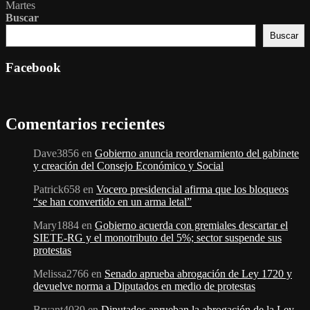
Martes
Buscar
Buscar
Facebook
Comentarios recientes
Dave3856
en
Gobierno anuncia reordenamiento del gabinete
y creación del Consejo Económico y Social
Patrick658
en
Vocero presidencial afirma que los bloqueos
“se han convertido en un arma letal”
Mary1884
en
Gobierno acuerda con gremiales descartar el
SIETE-RG y el monotributo del 5%; sector suspende sus
protestas
Melissa2766
en
Senado aprueba abrogación de Ley 1720 y
devuelve norma a Diputados en medio de protestas
Bryant4039
en
Diputados aprueban la abrogación de la Ley