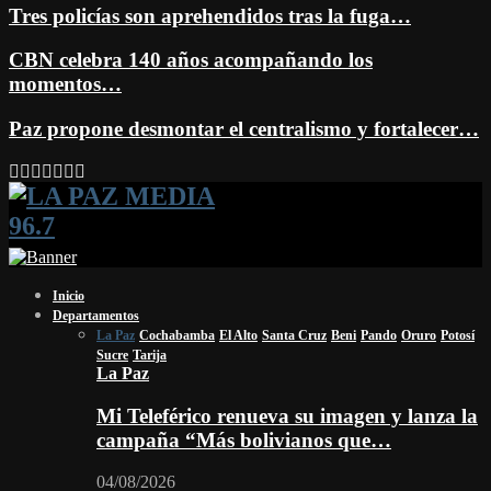
Tres policías son aprehendidos tras la fuga…
CBN celebra 140 años acompañando los
momentos…
Paz propone desmontar el centralismo y fortalecer…
Facebook
Twitter
Instagram
Youtube
Email
Twitch
Whatsapp
Inicio
Departamentos
La Paz
Cochabamba
El Alto
Santa Cruz
Beni
Pando
Oruro
Potosí
Sucre
Tarija
La Paz
Mi Teleférico renueva su imagen y lanza la
campaña “Más bolivianos que…
04/08/2026