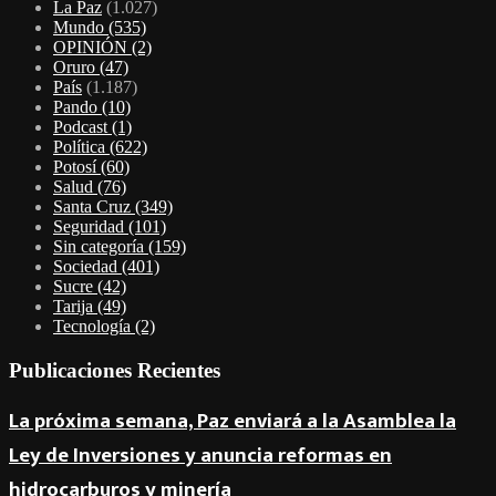
La Paz
(1.027)
Mundo
(535)
OPINIÓN
(2)
Oruro
(47)
País
(1.187)
Pando
(10)
Podcast
(1)
Política
(622)
Potosí
(60)
Salud
(76)
Santa Cruz
(349)
Seguridad
(101)
Sin categoría
(159)
Sociedad
(401)
Sucre
(42)
Tarija
(49)
Tecnología
(2)
Publicaciones Recientes
La próxima semana, Paz enviará a la Asamblea la
Ley de Inversiones y anuncia reformas en
hidrocarburos y minería