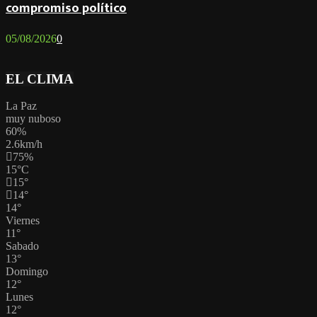
compromiso político
05/08/2026
0
EL CLIMA
La Paz
muy nuboso
60%
2.6km/h
75%
15
°
C
15
°
14
°
14
°
Viernes
11
°
Sabado
13
°
Domingo
12
°
Lunes
12
°