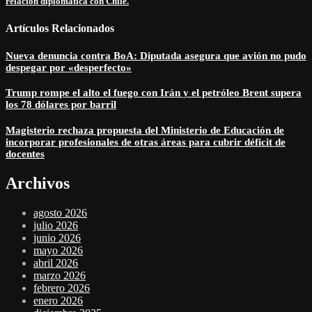
relación diplomática con Chile.
Artículos Relacionados
Nueva denuncia contra BoA: Diputada asegura que avión no pudo
despegar por «desperfecto»
Trump rompe el alto el fuego con Irán y el petróleo Brent supera
los 78 dólares por barril
Magisterio rechaza propuesta del Ministerio de Educación de
incorporar profesionales de otras áreas para cubrir déficit de
docentes
Archivos
agosto 2026
julio 2026
junio 2026
mayo 2026
abril 2026
marzo 2026
febrero 2026
enero 2026