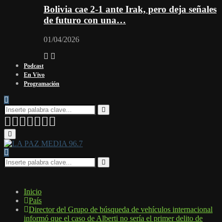
Bolivia cae 2-1 ante Irak, pero deja señales
de futuro con una…
01/04/2026
Podcast
En Vivo
Programación
Search
for:
Search
Facebook
Twitter
Instagram
Youtube
Email
Twitch
Whatsapp
Primary
Menu
Search
for:
Search
Inicio
País
Director del Grupo de búsqueda de vehículos internacional
informó que el caso de Alberti no sería el primer delito de