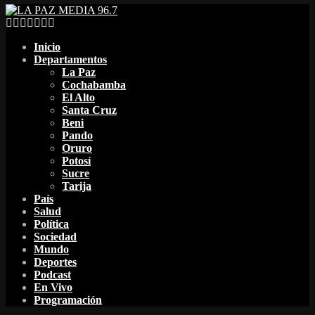
Facebook
Twitter
Instagram
Youtube
Email
Twitch
Whatsapp
Inicio
Departamentos
La Paz
Cochabamba
El Alto
Santa Cruz
Beni
Pando
Oruro
Potosí
Sucre
Tarija
País
Salud
Política
Sociedad
Mundo
Deportes
Podcast
En Vivo
Programación