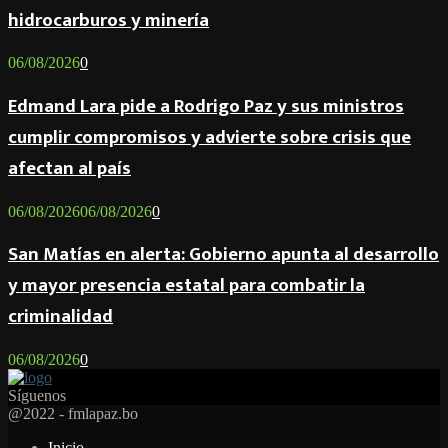
hidrocarburos y minería
06/08/2026
0
Edmand Lara pide a Rodrigo Paz y sus ministros
cumplir compromisos y advierte sobre crisis que
afectan al país
06/08/2026
06/08/2026
0
San Matías en alerta: Gobierno apunta al desarrollo
y mayor presencia estatal para combatir la
criminalidad
06/08/2026
0
Síguenos
Facebook
Twitter
Instagram
Youtube
Email
Twitch
Whatsapp
@2022 - fmlapaz.bo
Inicio