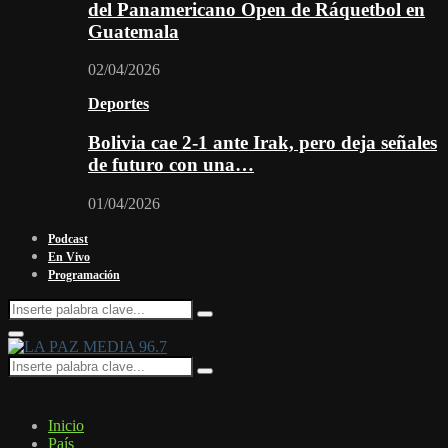
del Panamericano Open de Ráquetbol en
Guatemala
02/04/2026
Deportes
Bolivia cae 2-1 ante Irak, pero deja señales
de futuro con una…
01/04/2026
Podcast
En Vivo
Programación
Search
Search
for:
Facebook
Twitter
Instagram
Youtube
Email
Twitch
Whatsapp
Primary
Menu
Search
Search
for:
Inicio
País