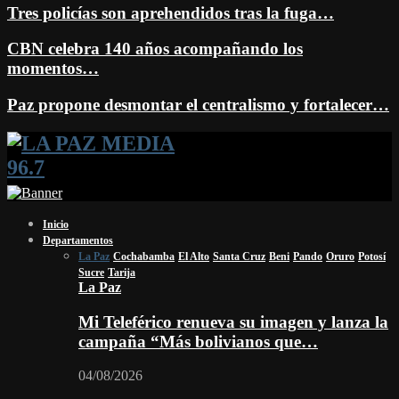
Tres policías son aprehendidos tras la fuga…
CBN celebra 140 años acompañando los
momentos…
Paz propone desmontar el centralismo y fortalecer…
Facebook
Twitter
Instagram
Youtube
Email
Twitch
Whatsapp
Inicio
Departamentos
La Paz
Cochabamba
El Alto
Santa Cruz
Beni
Pando
Oruro
Potosí
Sucre
Tarija
La Paz
Mi Teleférico renueva su imagen y lanza la
campaña “Más bolivianos que…
04/08/2026