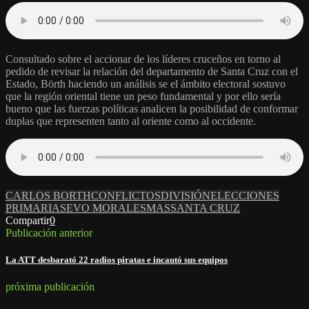
Consultado sobre el accionar de los líderes cruceños en torno al
pedido de revisar la relación del departamento de Santa Cruz con el
Estado, Börth haciendo un análisis se el ámbito electoral sostuvo
que la región oriental tiene un peso fundamental y por ello sería
bueno que las fuerzas políticas analicen la posibilidad de conformar
duplas que representen tanto al oriente como al occidente.
CARLOS BORTH
CONFLICTOS
DIVISIÓN
ELECCIONES
PRIMARIAS
EVO MORALES
MAS
SANTA CRUZ
Compartir
0
Publicación anterior
La ATT desbarató 22 radios piratas e incautó sus equipos
próxima publicación