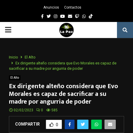
Anuncios
Contactos
Facebook
Twitter
Instagram
Youtube
Email
Twitch
Whatsapp
PRIMARY
MENU
Inicio
El Alto
Ex dirigente alteño considera que Evo Morales es capaz de
sacrificar a su madre por angurria de poder
El Alto
Ex dirigente alteño considera que Evo
Morales es capaz de sacrificar a su
madre por angurria de poder
02/02/2023
0
585
COMPARTIR
0