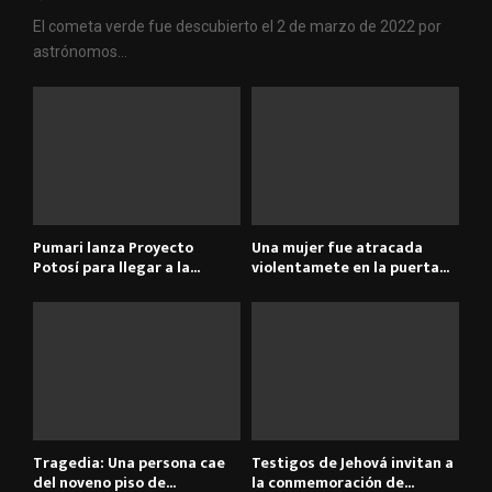
El cometa verde fue descubierto el 2 de marzo de 2022 por
astrónomos...
Pumari lanza Proyecto
Una mujer fue atracada
Potosí para llegar a la...
violentamete en la puerta...
Tragedia: Una persona cae
Testigos de Jehová invitan a
del noveno piso de...
la conmemoración de...