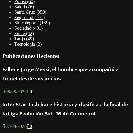
Potosí
(60)
Salud
(76)
Santa Cruz
(350)
Seguridad
(101)
Sin categoría
(159)
Sociedad
(401)
Sucre
(42)
Tarija
(49)
Tecnología
(2)
Publicaciones Recientes
Fallece Jorge Messi, el hombre que acompañó a
Lionel desde sus inicios
08/08/2026
0
Inter Star Rush hace historia y clasifica a la final de
la Liga Evolución Sub-16 de Conmebol
07/08/2026
0