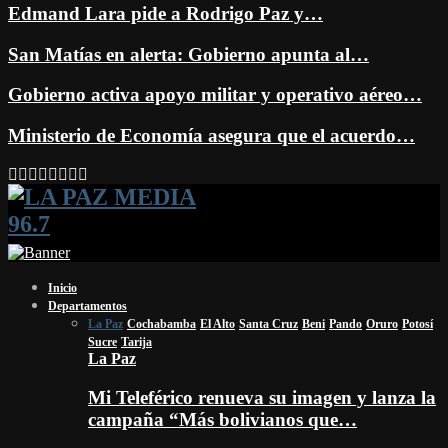
Edmand Lara pide a Rodrigo Paz y…
San Matías en alerta: Gobierno apunta al…
Gobierno activa apoyo militar y operativo aéreo…
Ministerio de Economía asegura que el acuerdo…
Facebook
Twitter
Instagram
Youtube
Email
Twitch
Whatsapp
Inicio
Departamentos
La Paz
Cochabamba
El Alto
Santa Cruz
Beni
Pando
Oruro
Potosí
Sucre
Tarija
La Paz
Mi Teleférico renueva su imagen y lanza la
campaña “Más bolivianos que…