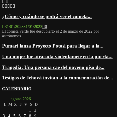
¿Cómo y cuándo se podrá ver el cometa...
31/01/2023
31/01/2023
0
El cometa verde fue descubierto el 2 de marzo de 2022 por
astrónomos...
Pumari lanza Proyecto Potosí para llegar a la...
Una mujer fue atracada violentamete en la puerta...
Tragedia: Una persona cae del noveno piso de...
Testigos de Jehová invitan a la conmemoración de...
CALENDARIO
agosto 2026
L
M
X
J
V
S
D
1
2
3
4
5
6
7
8
9