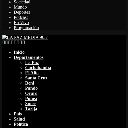
Sociedad
Mundo
Deportes
Podcast
En Vivo
Programación
Facebook
Twitter
Instagram
Youtube
Email
Twitch
Whatsapp
Inicio
Departamentos
La Paz
Cochabamba
El Alto
Santa Cruz
Beni
Pando
Oruro
Potosí
Sucre
Tarija
País
Salud
Política