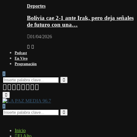
Deportes
Bolivia cae 2-1 ante Irak, pero deja señales
de futuro con una…
01/04/2026
Podcast
En Vivo
Programación
Search
for:
Search
Facebook
Twitter
Instagram
Youtube
Email
Twitch
Whatsapp
Primary
Menu
Search
for:
Search
Inicio
El Alto