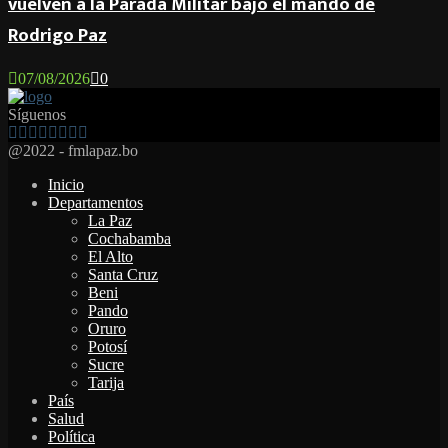
vuelven a la Parada Militar bajo el mando de
Rodrigo Paz
07/08/2026
0
Síguenos
Facebook
Twitter
Instagram
Youtube
Email
Twitch
Whatsapp
@2022 - fmlapaz.bo
Inicio
Departamentos
La Paz
Cochabamba
El Alto
Santa Cruz
Beni
Pando
Oruro
Potosí
Sucre
Tarija
País
Salud
Política