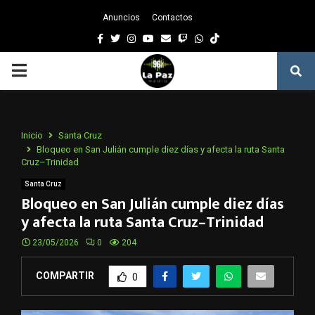
Anuncios
Contactos
Facebook
Twitter
Instagram
Youtube
Email
Twitch
Whatsapp
PRIMARY
MENU
Inicio
Santa Cruz
Bloqueo en San Julián cumple diez días y afecta la ruta Santa
Cruz–Trinidad
Santa Cruz
Bloqueo en San Julián cumple diez días
y afecta la ruta Santa Cruz–Trinidad
23/05/2026
0
204
COMPARTIR
0