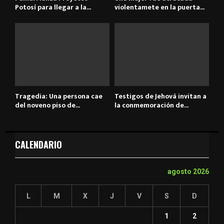
Potosí para llegar a la...
violentamete en la puerta...
Tragedia: Una persona cae
Testigos de Jehová invitan a
del noveno piso de...
la conmemoración de...
CALENDARIO
agosto 2026
L
M
X
J
V
S
D
1
2