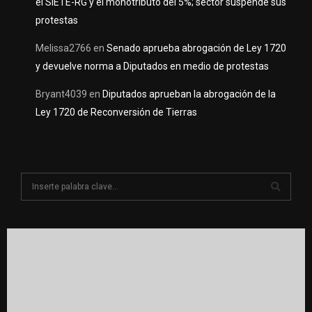
el SIETE-RG y el monotributo del 5%; sector suspende sus
protestas
Melissa2766
en
Senado aprueba abrogación de Ley 1720
y devuelve norma a Diputados en medio de protestas
Bryant4039
en
Diputados aprueban la abrogación de la
Ley 1720 de Reconversión de Tierras
S
e
a
S
r
c
E
h
f
A
o
r
R
: