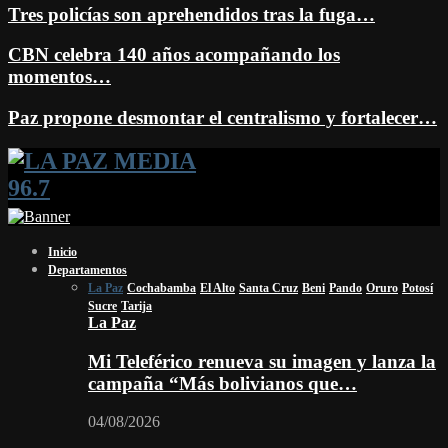
Tres policías son aprehendidos tras la fuga…
CBN celebra 140 años acompañando los
momentos…
Paz propone desmontar el centralismo y fortalecer…
Facebook
Twitter
Instagram
Youtube
Email
Twitch
Whatsapp
Inicio
Departamentos
La Paz
Cochabamba
El Alto
Santa Cruz
Beni
Pando
Oruro
Potosí
Sucre
Tarija
La Paz
Mi Teleférico renueva su imagen y lanza la
campaña “Más bolivianos que…
04/08/2026