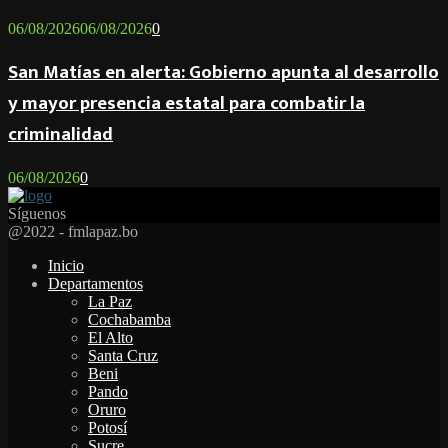
06/08/2026
06/08/2026
0
San Matías en alerta: Gobierno apunta al desarrollo
y mayor presencia estatal para combatir la
criminalidad
06/08/2026
0
Síguenos
Facebook
Twitter
Instagram
Youtube
Email
Twitch
Whatsapp
@2022 - fmlapaz.bo
Inicio
Departamentos
La Paz
Cochabamba
El Alto
Santa Cruz
Beni
Pando
Oruro
Potosí
Sucre