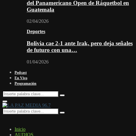
del Panamericano Open de Ráquetbol en
Guatemala
02/04/2026
Deportes
Bolivia cae 2-1 ante Irak, pero deja señales
de futuro con una…
01/04/2026
Podcast
En Vivo
Programación
Search
Search
for:
Facebook
Twitter
Instagram
Youtube
Email
Twitch
Whatsapp
Primary
Menu
Search
Search
for:
Inicio
AUDIOS