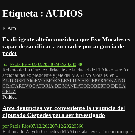
Etiqueta : AUDIOS
El Alto
Ex dirigente alteño considera que Evo Morales es
capaz de sacrificar a su madre por angurria de
poder
por
Paola Rios
02/02/2023
02/02/2023
0
586
Roberto de La Cruz, ex dirigente de la ciudad de El Alto observó el
accionar del ex presidente y jefe del MAS Evo Morales, en...
AUDIOS
El Alto
EVO MORALES
LUIS ARCE
PERSONA NO
GRATA
REVOCATORIA DE MANDATO
ROBERTO DE LA
CRUZ
Política
Ante denuncias ven conveniente la renuncia del
diputado Céspedes para ser investigado
por
Paola Rios
07/12/2022
07/12/2022
0
566
El diputado Ányelo Céspedes (MAS) del ala “evista” reconoció que