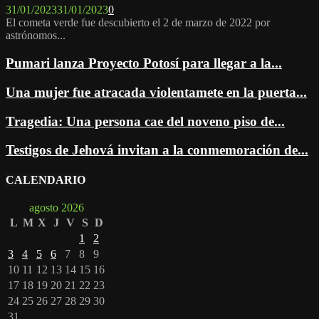
31/01/2023
31/01/2023
0
El cometa verde fue descubierto el 2 de marzo de 2022 por
astrónomos...
Pumari lanza Proyecto Potosí para llegar a la...
Una mujer fue atracada violentamete en la puerta...
Tragedia: Una persona cae del noveno piso de...
Testigos de Jehová invitan a la conmemoración de...
CALENDARIO
agosto 2026
L
M
X
J
V
S
D
1
2
3
4
5
6
7
8
9
10
11
12
13
14
15
16
17
18
19
20
21
22
23
24
25
26
27
28
29
30
31