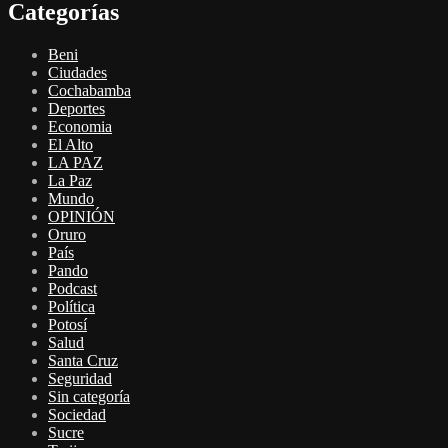
Categorías
Beni
Ciudades
Cochabamba
Deportes
Economia
El Alto
LA PAZ
La Paz
Mundo
OPINIÓN
Oruro
País
Pando
Podcast
Política
Potosí
Salud
Santa Cruz
Seguridad
Sin categoría
Sociedad
Sucre