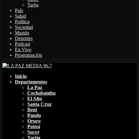
Tarija
País
Salud
Política
Sociedad
Mundo
Deportes
Podcast
En Vivo
Programación
Facebook
Twitter
Instagram
Youtube
Email
Twitch
Whatsapp
Inicio
Departamentos
La Paz
Cochabamba
El Alto
Santa Cruz
Beni
Pando
Oruro
Potosí
Sucre
Tarija