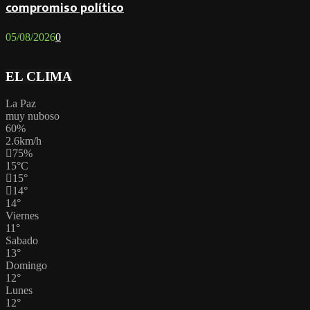
compromiso político
05/08/2026
0
EL CLIMA
La Paz
muy nuboso
60%
2.6km/h
75%
15
°
C
15
°
14
°
14
°
Viernes
11
°
Sabado
13
°
Domingo
12
°
Lunes
12
°