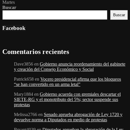
Martes
Buscar
Buscar
Facebook
Comentarios recientes
Dave3856
en
Gobierno anuncia reordenamiento del gabinete
y creación del Consejo Económico y Social
Patrick658
en
Vocero presidencial afirma que los bloqueos
“se han convertido en un arma letal”
Mary1884
en
Gobierno acuerda con gremiales descartar el
SIETE-RG y el monotributo del 5%; sector suspende sus
protestas
Melissa2766
en
Senado aprueba abrogación de Ley 1720 y
devuelve norma a Diputados en medio de protestas
Bryant4039
en
Diputados aprueban la abrogación de la Ley