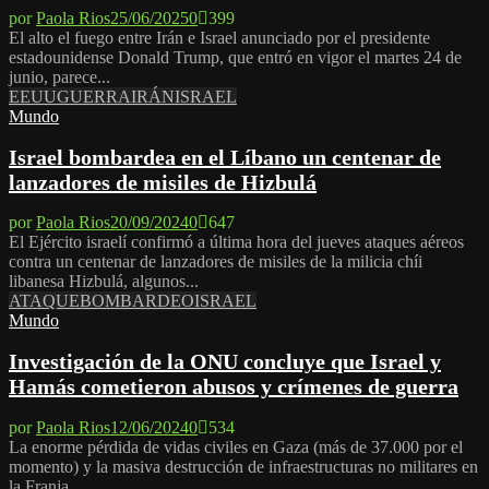
por
Paola Rios
25/06/2025
0
399
El alto el fuego entre Irán e Israel anunciado por el presidente
estadounidense Donald Trump, que entró en vigor el martes 24 de
junio, parece...
EEUU
GUERRA
IRÁN
ISRAEL
Mundo
Israel bombardea en el Líbano un centenar de
lanzadores de misiles de Hizbulá
por
Paola Rios
20/09/2024
0
647
El Ejército israelí confirmó a última hora del jueves ataques aéreos
contra un centenar de lanzadores de misiles de la milicia chíi
libanesa Hizbulá, algunos...
ATAQUE
BOMBARDEO
ISRAEL
Mundo
Investigación de la ONU concluye que Israel y
Hamás cometieron abusos y crímenes de guerra
por
Paola Rios
12/06/2024
0
534
La enorme pérdida de vidas civiles en Gaza (más de 37.000 por el
momento) y la masiva destrucción de infraestructuras no militares en
la Franja...