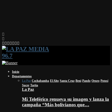
Facebook
Twitter
Instagram
Youtube
Email
Twitch
Whatsapp
Inicio
Departamentos
La Paz
Cochabamba
El Alto
Santa Cruz
Beni
Pando
Oruro
Potosí
Sucre
Tarija
La Paz
Mi Teleférico renueva su imagen y lanza la
campaña “Más bolivianos que…