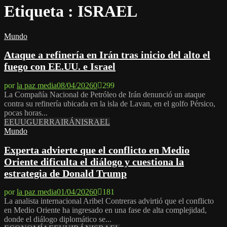
Etiqueta : ISRAEL
Mundo
Ataque a refinería en Irán tras inicio del alto el
fuego con EE.UU. e Israel
por
la paz media
08/04/2026
0
299
La Compañía Nacional de Petróleo de Irán denunció un ataque
contra su refinería ubicada en la isla de Lavan, en el golfo Pérsico,
pocas horas...
EEUU
GUERRA
IRÁN
ISRAEL
Mundo
Experta advierte que el conflicto en Medio
Oriente dificulta el diálogo y cuestiona la
estrategia de Donald Trump
por
la paz media
01/04/2026
0
181
La analista internacional Aribel Contreras advirtió que el conflicto
en Medio Oriente ha ingresado en una fase de alta complejidad,
donde el diálogo diplomático se...