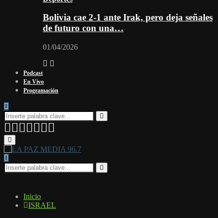
Bolivia cae 2-1 ante Irak, pero deja señales
de futuro con una…
01/04/2026
Podcast
En Vivo
Programación
Search
for:
Search
Facebook
Twitter
Instagram
Youtube
Email
Twitch
Whatsapp
Primary
Menu
Search
for:
Search
Inicio
ISRAEL