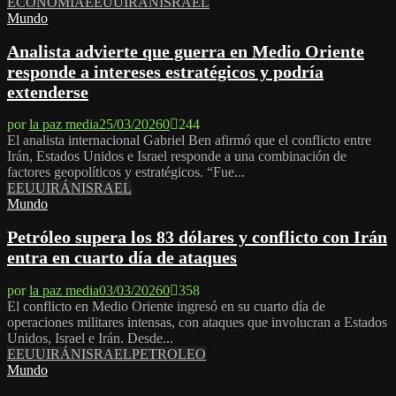
ECONOMÍA
EEUU
IRÁN
ISRAEL
Mundo
Analista advierte que guerra en Medio Oriente
responde a intereses estratégicos y podría
extenderse
por
la paz media
25/03/2026
0
244
El analista internacional Gabriel Ben afirmó que el conflicto entre
Irán, Estados Unidos e Israel responde a una combinación de
factores geopolíticos y estratégicos. “Fue...
EEUU
IRÁN
ISRAEL
Mundo
Petróleo supera los 83 dólares y conflicto con Irán
entra en cuarto día de ataques
por
la paz media
03/03/2026
0
358
El conflicto en Medio Oriente ingresó en su cuarto día de
operaciones militares intensas, con ataques que involucran a Estados
Unidos, Israel e Irán. Desde...
EEUU
IRÁN
ISRAEL
PETROLEO
Mundo