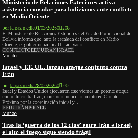
Ministerio de Relaciones Exteriores activa
asistencia consular para bolivianos ante conflicto
en Medio Oriente
por
la paz media
01/03/2026
0
208
El Ministerio de Relaciones Exteriores del Estado Plurinacional de
Bolivia informa que, ante la escalada del conflicto en Medio
Oriente, el gobierno nacional ha activado...
CONFLICTO
EEUU
IRÁN
ISRAEL
Mundo
Israel y EE. UU. lanzan ataque conjunto contra
Irán
por
la paz media
28/02/2026
0
292
Israel y Estados Unidos ejecutaron este viernes un potente ataque
conjunto contra Irán, marcando un hecho inédito en Oriente
Próximo por la coordinación inicial y...
EEUU
IRÁN
ISRAEL
Mundo
Tras la ‘guerra de los 12 días’ entre Irán e Israel,
el alto el fuego sigue siendo frágil