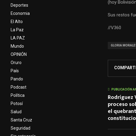
(hoy Bolivisió
Deportes
Economia
Sus restos fue
El Alto
//V360
La Paz
LA PAZ
GLORIA MORALE
Mundo
OPINIÓN
Oruro
COMPART
País
Pando
Podcast
PUBLICACIÓN A
Rodríguez V
Política
proceso sob
Potosí
el quebran
Salud
constitucio
Santa Cruz
Seguridad