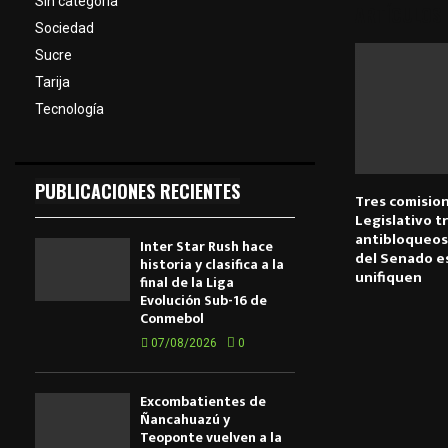
Sin categoría
ARTÍCULOS
Sociedad
Sucre
Tarija
Tecnología
PUBLICACIONES RECIENTES
Tres comisio
Legislativo t
antibloqueos
Inter Star Rush hace
del Senado e
historia y clasifica a la
unifiquen
final de la Liga
Evolución Sub-16 de
Conmebol
07/08/2026
0
Excombatientes de
Ñancahuazú y
Teoponte vuelven a la