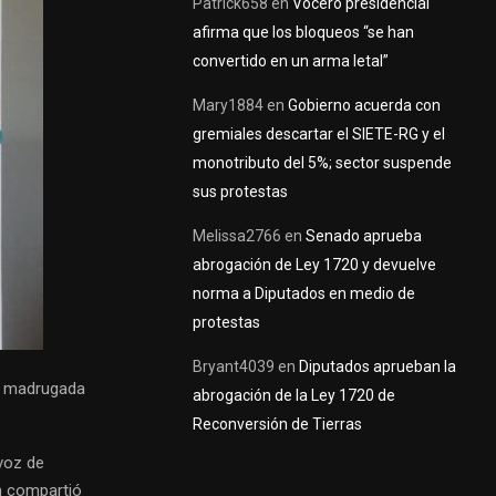
Patrick658
en
Vocero presidencial
afirma que los bloqueos “se han
convertido en un arma letal”
Mary1884
en
Gobierno acuerda con
gremiales descartar el SIETE-RG y el
monotributo del 5%; sector suspende
sus protestas
Melissa2766
en
Senado aprueba
abrogación de Ley 1720 y devuelve
norma a Diputados en medio de
protestas
Bryant4039
en
Diputados aprueban la
la madrugada
abrogación de la Ley 1720 de
Reconversión de Tierras
voz de
en compartió