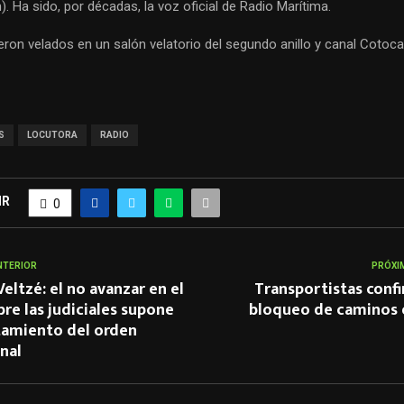
n). Ha sido, por décadas, la voz oficial de Radio Marítima.
ron velados en un salón velatorio del segundo anillo y canal Cotoca
S
LOCUTORA
RADIO
IR
0
NTERIOR
PRÓXI
eltzé: el no avanzar en el
Transportistas conf
re las judiciales supone
bloqueo de caminos e
tamiento del orden
nal