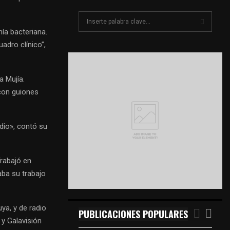
S
e
nía bacteriana.
a
S
adro clínico”,
r
c
E
h
a Mujía.
f
A
 con guiones
o
r
R
:
C
dio», contó su
H
Trabajó en
aba su trabajo
ya, y de radio
PUBLICACIONES POPULARES
 y Galavisión