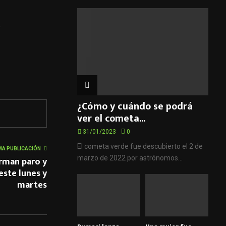
.
¿Cómo y cuándo se podrá
ver el cometa...
31/01/2023
0
El cometa verde fue descubierto el 2 de
MA PUBLICACIÓN
marzo de 2022 por astrónomos...
irman paro y
ste lunes y
martes