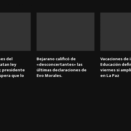
 RELACIONADOS
nes del
Bejarano calificó de
Vacaciones de 
ratan ley
«desconcertantes» las
Educación defi
; presidente
últimas declaraciones de
viernes si ampl
spera que lo
Evo Morales.
en La Paz