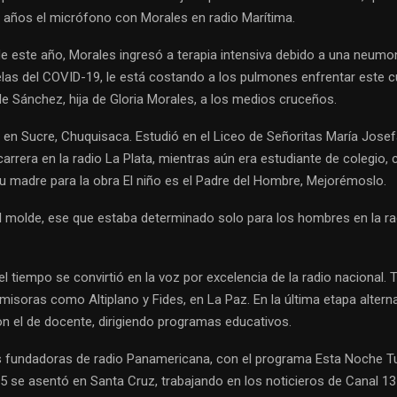
s años el micrófono con Morales en radio Marítima.
 de este año, Morales ingresó a terapia intensiva debido a una neumo
las del COVID-19, le está costando a los pulmones enfrentar este cu
le Sánchez, hija de Gloria Morales, a los medios cruceños.
 en Sucre, Chuquisaca. Estudió en el Liceo de Señoritas María Josef
rrera en la radio La Plata, mientras aún era estudiante de colegio,
su madre para la obra El niño es el Padre del Hombre, Mejorémoslo.
el molde, ese que estaba determinado solo para los hombres en la ra
l tiempo se convirtió en la voz por excelencia de la radio nacional. 
isoras como Altiplano y Fides, en La Paz. En la última etapa altern
on el de docente, dirigiendo programas educativos.
s fundadoras de radio Panamericana, con el programa Esta Noche Tu
85 se asentó en Santa Cruz, trabajando en los noticieros de Canal 13