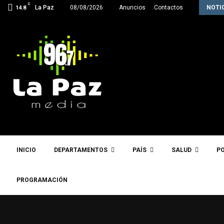
C
Inter Star Rush hace historia y clasifica…
La Paz
08/08/2026
Anuncios
Contactos
NOTI
14.8
INICIO
DEPARTAMENTOS
PAÍS
SALUD
PO
PROGRAMACIÓN