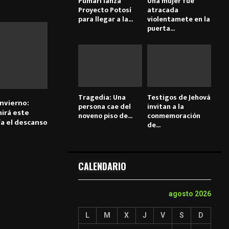
Pumari lanza
Una mujer fue
Proyecto Potosí
atracada
para llegar a la...
violentamete en la
puerta...
Tragedia: Una
Testigos de Jehová
invierno:
persona cae del
invitan a la
nirá este
noveno piso de...
conmemoración
ía el descanso
de...
CALENDARIO
agosto 2026
L
M
X
J
V
S
D