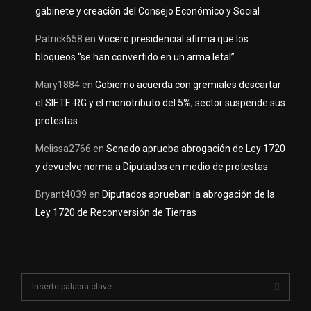
gabinete y creación del Consejo Económico y Social
Patrick658
en
Vocero presidencial afirma que los
bloqueos “se han convertido en un arma letal”
Mary1884
en
Gobierno acuerda con gremiales descartar
el SIETE-RG y el monotributo del 5%; sector suspende sus
protestas
Melissa2766
en
Senado aprueba abrogación de Ley 1720
y devuelve norma a Diputados en medio de protestas
Bryant4039
en
Diputados aprueban la abrogación de la
Ley 1720 de Reconversión de Tierras
S
e
a