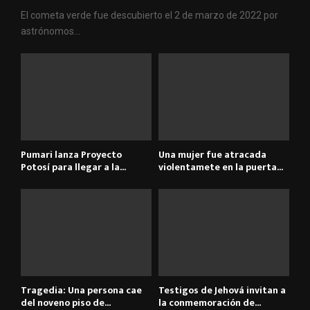
El cometa verde fue descubierto el 2 de marzo de 2022 por
astrónomos...
Pumari lanza Proyecto
Una mujer fue atracada
Potosí para llegar a la...
violentamete en la puerta...
Tragedia: Una persona cae
Testigos de Jehová invitan a
del noveno piso de...
la conmemoración de...