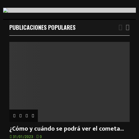
S
r
c
E
h
f
PUBLICACIONES POPULARES
A
o
r
R
:
C
H
¿Cómo y cuándo se podrá ver el cometa...
31/01/2023
0