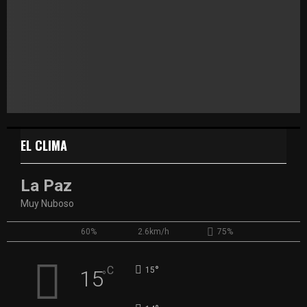
EL CLIMA
La Paz
Muy Nuboso
60%
2.6km/h
75%
°
C
15
15
°