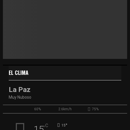
EL CLIMA
La Paz
Muy Nuboso
60%
2.6km/h
75%
°
C
15
15
°