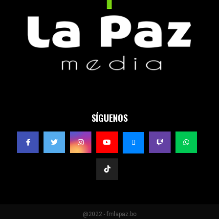
SÍGUENOS
@2022 - fmlapaz.bo