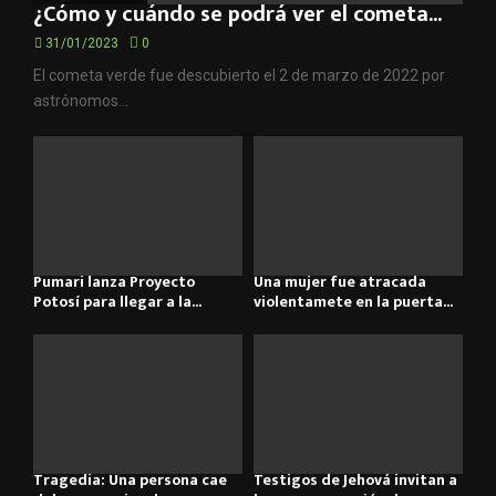
¿Cómo y cuándo se podrá ver el cometa...
31/01/2023
0
El cometa verde fue descubierto el 2 de marzo de 2022 por
astrónomos...
Pumari lanza Proyecto
Una mujer fue atracada
Potosí para llegar a la...
violentamete en la puerta...
Tragedia: Una persona cae
Testigos de Jehová invitan a