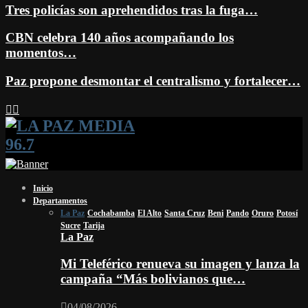
Tres policías son aprehendidos tras la fuga…
CBN celebra 140 años acompañando los
momentos…
Paz propone desmontar el centralismo y fortalecer…
Facebook
Twitter
Instagram
Youtube
Email
Twitch
Whatsapp
Inicio
Departamentos
La Paz
Cochabamba
El Alto
Santa Cruz
Beni
Pando
Oruro
Potosí
Sucre
Tarija
La Paz
Mi Teleférico renueva su imagen y lanza la
campaña “Más bolivianos que…
04/08/2026