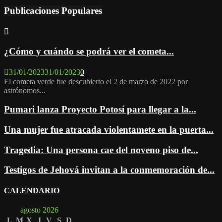
Publicaciones Populares
¿Cómo y cuándo se podrá ver el cometa...
31/01/2023
31/01/2023
0
El cometa verde fue descubierto el 2 de marzo de 2022 por
astrónomos...
Pumari lanza Proyecto Potosí para llegar a la...
Una mujer fue atracada violentamete en la puerta...
Tragedia: Una persona cae del noveno piso de...
Testigos de Jehová invitan a la conmemoración de...
CALENDARIO
agosto 2026
L
M
X
J
V
S
D