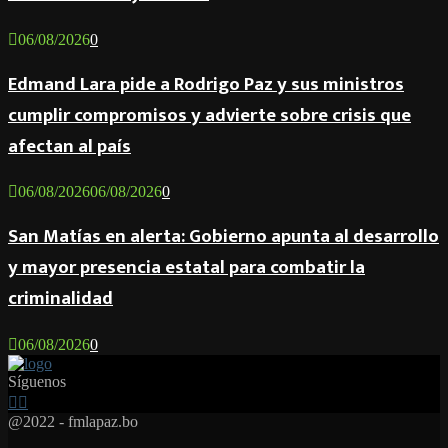
06/08/2026
0
Edmand Lara pide a Rodrigo Paz y sus ministros
cumplir compromisos y advierte sobre crisis que
afectan al país
06/08/2026
06/08/2026
0
San Matías en alerta: Gobierno apunta al desarrollo
y mayor presencia estatal para combatir la
criminalidad
06/08/2026
0
Síguenos
Facebook
Twitter
Instagram
Youtube
Email
Twitch
Whatsapp
@2022 - fmlapaz.bo