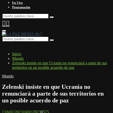
En Vivo
Programación
Search
Search
for:
Facebook
Twitter
Instagram
Youtube
Email
Twitch
Whatsapp
Primary
Menu
Search
Search
for:
Inicio
Mundo
Zelenski insiste en que Ucrania no renunciará a parte de sus
territorios en un posible acuerdo de paz
Mundo
Zelenski insiste en que Ucrania no
renunciará a parte de sus territorios en
un posible acuerdo de paz
16/02/2023
16/02/2023
0
575