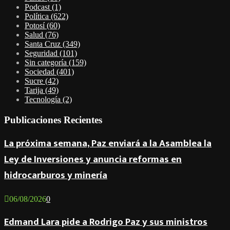
Podcast
(1)
Política
(622)
Potosí
(60)
Salud
(76)
Santa Cruz
(349)
Seguridad
(101)
Sin categoría
(159)
Sociedad
(401)
Sucre
(42)
Tarija
(49)
Tecnología
(2)
Publicaciones Recientes
La próxima semana, Paz enviará a la Asamblea la
Ley de Inversiones y anuncia reformas en
hidrocarburos y minería
06/08/2026
0
Edmand Lara pide a Rodrigo Paz y sus ministros