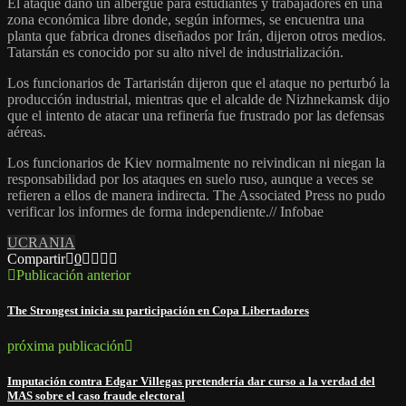
El ataque dañó un albergue para estudiantes y trabajadores en una
zona económica libre donde, según informes, se encuentra una
planta que fabrica drones diseñados por Irán, dijeron otros medios.
Tatarstán es conocido por su alto nivel de industrialización.
Los funcionarios de Tartaristán dijeron que el ataque no perturbó la
producción industrial, mientras que el alcalde de Nizhnekamsk dijo
que el intento de atacar una refinería fue frustrado por las defensas
aéreas.
Los funcionarios de Kiev normalmente no reivindican ni niegan la
responsabilidad por los ataques en suelo ruso, aunque a veces se
refieren a ellos de manera indirecta. The Associated Press no pudo
verificar los informes de forma independiente.// Infobae
UCRANIA
Compartir
0
Publicación anterior
The Strongest inicia su participación en Copa Libertadores
próxima publicación
Imputación contra Edgar Villegas pretendería dar curso a la verdad del
MAS sobre el caso fraude electoral