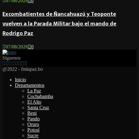
07/08/2026
0
Excombatientes de Ñancahuazú y Teoponte
vuelven a la Parada Militar bajo el mando de
Rodrigo Paz
07/08/2026
0
Síguenos
Facebook
Twitter
Instagram
Youtube
Email
Twitch
Whatsapp
@2022 - fmlapaz.bo
Inicio
Departamentos
La Paz
Cochabamba
El Alto
Santa Cruz
Beni
Pando
Oruro
Potosí
Sucre