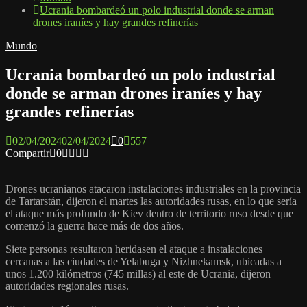
Ucrania bombardeó un polo industrial donde se arman
drones iraníes y hay grandes refinerías
Mundo
Ucrania bombardeó un polo industrial
donde se arman drones iraníes y hay
grandes refinerías
02/04/2024
02/04/2024
0
557
Compartir
0
Drones ucranianos atacaron instalaciones industriales en la provincia
de Tartarstán, dijeron el martes las autoridades rusas, en lo que sería
el ataque más profundo de Kiev dentro de territorio ruso desde que
comenzó la guerra hace más de dos años.
Siete personas resultaron heridasen el ataque a instalaciones
cercanas a las ciudades de Yelabuga y Nizhnekamsk, ubicadas a
unos 1.200 kilómetros (745 millas) al este de Ucrania, dijeron
autoridades regionales rusas.