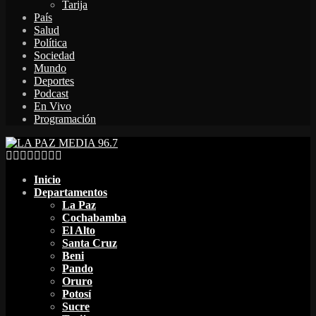
Tarija
País
Salud
Política
Sociedad
Mundo
Deportes
Podcast
En Vivo
Programación
Facebook
Twitter
Instagram
Youtube
Email
Twitch
Whatsapp
Inicio
Departamentos
La Paz
Cochabamba
El Alto
Santa Cruz
Beni
Pando
Oruro
Potosí
Sucre