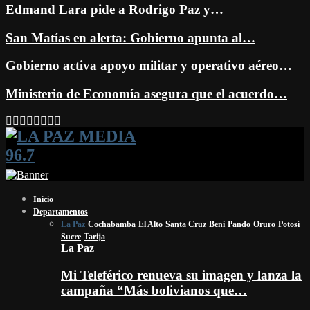
Edmand Lara pide a Rodrigo Paz y…
San Matías en alerta: Gobierno apunta al…
Gobierno activa apoyo militar y operativo aéreo…
Ministerio de Economía asegura que el acuerdo…
Facebook
Twitter
Instagram
Youtube
Email
Twitch
Whatsapp
Inicio
Departamentos
La Paz
Cochabamba
El Alto
Santa Cruz
Beni
Pando
Oruro
Potosí
Sucre
Tarija
La Paz
Mi Teleférico renueva su imagen y lanza la
campaña “Más bolivianos que…