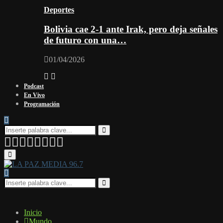
Deportes
Bolivia cae 2-1 ante Irak, pero deja señales
de futuro con una…
01/04/2026
Podcast
En Vivo
Programación
Search
for:
Search
Facebook
Twitter
Instagram
Youtube
Email
Twitch
Whatsapp
Primary
Menu
Search
for:
Search
Inicio
Mundo