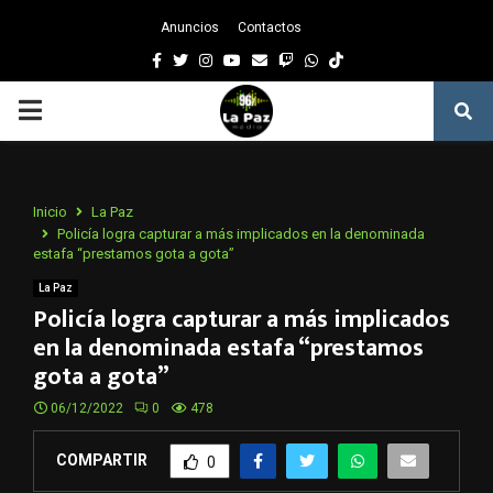
Anuncios
Contactos
Facebook
Twitter
Instagram
Youtube
Email
Twitch
Whatsapp
PRIMARY
MENU
Inicio
La Paz
Policía logra capturar a más implicados en la denominada
estafa “prestamos gota a gota”
La Paz
Policía logra capturar a más implicados
en la denominada estafa “prestamos
gota a gota”
06/12/2022
0
478
COMPARTIR
0