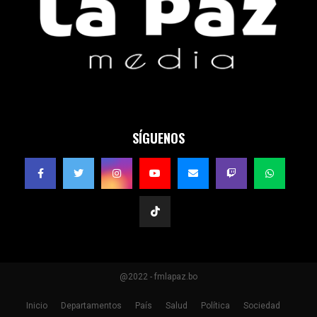
SÍGUENOS
@2022 - fmlapaz.bo
Inicio
Departamentos
País
Salud
Política
Sociedad