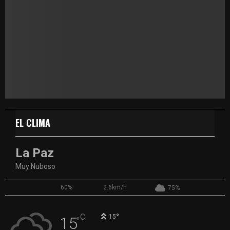
EL CLIMA
La Paz
Muy Nuboso
60%
2.6km/h
75%
°
C
15
15
°