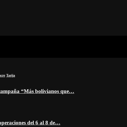
ucre
Tarija
a campaña “Más bolivianos que…
peraciones del 6 al 8 de…