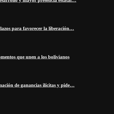
esarrollo y mayor presencia estatal…
plazos para favorecer la liberación…
entos que unen a los bolivianos
mación de ganancias ilícitas y pide…