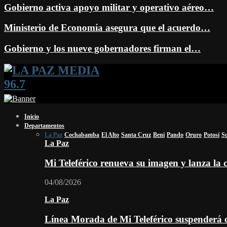
Gobierno activa apoyo militar y operativo aéreo…
Ministerio de Economía asegura que el acuerdo…
Gobierno y los nueve gobernadores firman el…
Facebook
Twitter
Instagram
Youtube
Email
Twitch
Whatsapp
Inicio
Departamentos
La Paz
Cochabamba
El Alto
Santa Cruz
Beni
Pando
Oruro
Potosí
S
La Paz
Mi Teleférico renueva su imagen y lanza l
04/08/2026
La Paz
Línea Morada de Mi Teleférico suspenderá o