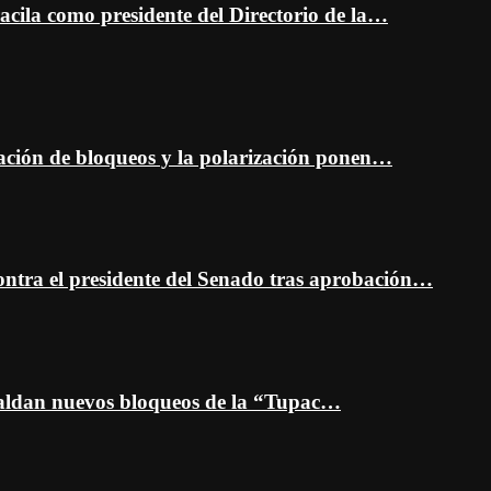
cila como presidente del Directorio de la…
ción de bloqueos y la polarización ponen…
ontra el presidente del Senado tras aprobación…
spaldan nuevos bloqueos de la “Tupac…