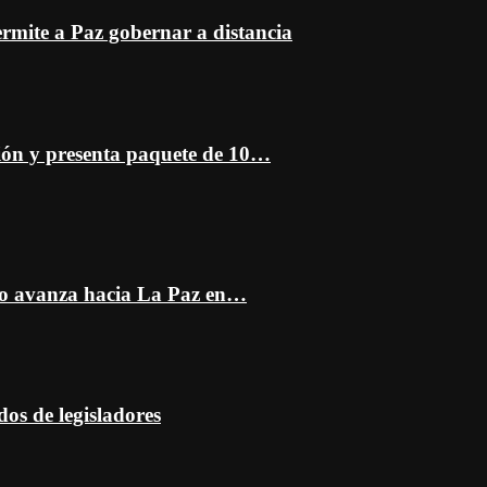
mite a Paz gobernar a distancia
ción y presenta paquete de 10…
do avanza hacia La Paz en…
dos de legisladores