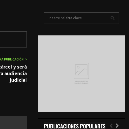
S
e
a
S
r
c
E
h
f
A
o
MA PUBLICACIÓN
r
R
árcel y será
:
ra audiencia
C
judicial
H
PUBLICACIONES POPULARES