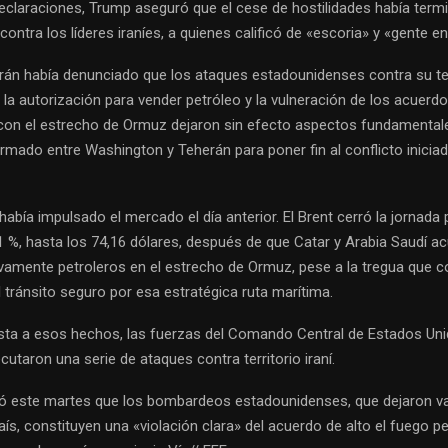
eclaraciones, Trump aseguró que el cese de hostilidades había term
 contra los líderes iraníes, a quienes calificó de «escoria» y «gente e
rán había denunciado que los ataques estadounidenses contra su terr
la autorización para vender petróleo y la vulneración de los acuerd
con el estrecho de Ormuz dejaron sin efecto aspectos fundamental
mado entre Washington y Teherán para poner fin al conflicto inicia
había impulsado el mercado el día anterior. El Brent cerró la jornada
1 %, hasta los 74,16 dólares, después de que Catar y Arabia Saudí ac
vamente petroleros en el estrecho de Ormuz, pese a la tregua que c
l tránsito seguro por esa estratégica ruta marítima.
a a esos hechos, las fuerzas del Comando Central de Estados Un
utaron una serie de ataques contra territorio iraní.
ó este martes que los bombardeos estadounidenses, que dejaron va
país, constituyen una «violación clara» del acuerdo de alto el fuego 