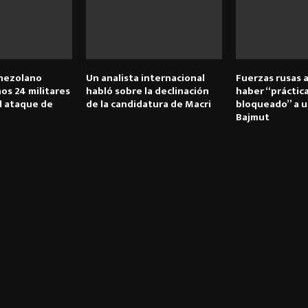
enezolano
Un analista internacional
Fuerzas rusas 
os 24 militares
habló sobre la declinación
haber “prácti
l ataque de
de la candidatura de Macri
bloqueado” a u
Bajmut