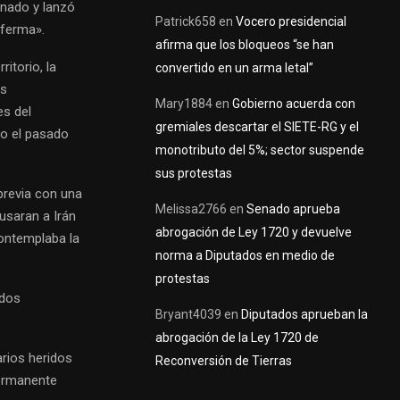
inado y lanzó
Patrick658
en
Vocero presidencial
nferma».
afirma que los bloqueos “se han
itorio, la
convertido en un arma letal”
os
Mary1884
en
Gobierno acuerda con
es del
gremiales descartar el SIETE-RG y el
do el pasado
monotributo del 5%; sector suspende
sus protestas
 previa con una
Melissa2766
en
Senado aprueba
usaran a Irán
abrogación de Ley 1720 y devuelve
ontemplaba la
norma a Diputados en medio de
protestas
idos
Bryant4039
en
Diputados aprueban la
abrogación de la Ley 1720 de
rios heridos
Reconversión de Tierras
permanente