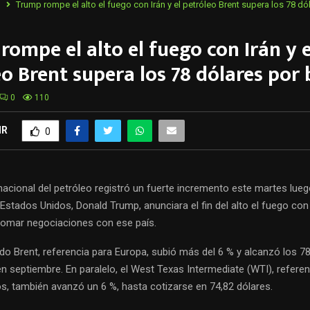
o
Trump rompe el alto el fuego con Irán y el petróleo Brent supera los 78 dól
ompe el alto el fuego con Irán y e
o Brent supera los 78 dólares por 
0
110
IR
0
rnacional del petróleo registró un fuerte incremento este martes lueg
Estados Unidos, Donald Trump, anunciara el fin del alto el fuego con 
tomar negociaciones con ese país.
rudo Brent, referencia para Europa, subió más del 6 % y alcanzó los 7
n septiembre. En paralelo, el West Texas Intermediate (WTI), referen
s, también avanzó un 6 %, hasta cotizarse en 74,82 dólares.