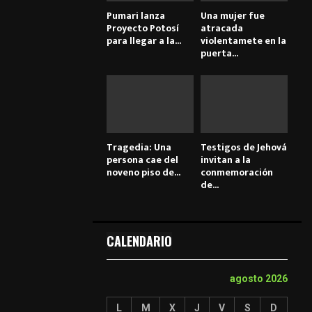
Pumari lanza
Una mujer fue
Proyecto Potosí
atracada
para llegar a la...
violentamete en la
puerta...
Tragedia: Una
Testigos de Jehová
persona cae del
invitan a la
noveno piso de...
conmemoración
de...
CALENDARIO
agosto 2026
L
M
X
J
V
S
D