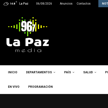
C
La próxima semana, Paz enviará a la…
La Paz
06/08/2026
Anuncios
Contactos
NOT
14.8
INICIO
DEPARTAMENTOS
PAÍS
SALUD
P
EN VIVO
PROGRAMACIÓN