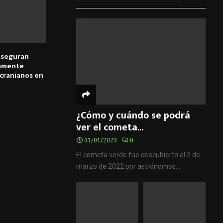
aseguran
camente
cranianos en
¿Cómo y cuándo se podrá
ver el cometa...
31/01/2023
0
El cometa verde fue descubierto el 2 de
marzo de 2022 por astrónomos...