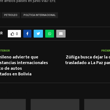
re ambos países en junio.Vía// EFE
PETROLEO
POLÍTICA INTERNACIONAL
IR
0
NTERIOR
PRÓXI
hileno advierte que
Zúñiga busca dejar la c
nstancias internacionales
trasladado a La Paz pa
to de autos
ados en Bolivia
 RELACIONADOS