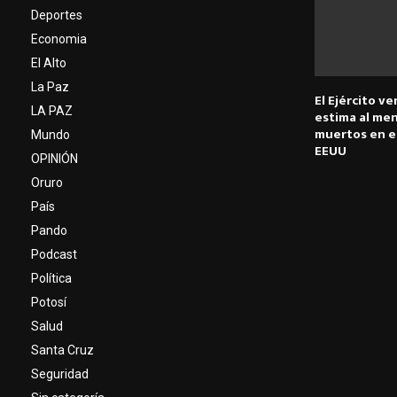
Deportes
Economia
El Alto
La Paz
El Ejército v
LA PAZ
estima al men
muertos en e
Mundo
EEUU
OPINIÓN
Oruro
País
Pando
Podcast
Política
Potosí
Salud
Santa Cruz
Seguridad