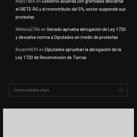
Mary1884
en
Gobierno acuerda con gremiales descartar
el SIETE-RG y el monotributo del 5%; sector suspende sus
protestas
Melissa2766
en
Senado aprueba abrogación de Ley 1720
y devuelve norma a Diputados en medio de protestas
Bryant4039
en
Diputados aprueban la abrogación de la
Ley 1720 de Reconversión de Tierras
S
e
a
S
r
c
E
h
f
A
o