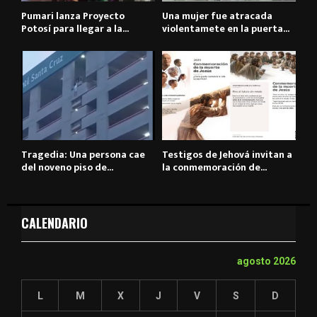
Pumari lanza Proyecto
Una mujer fue atracada
Potosí para llegar a la...
violentamete en la puerta...
Tragedia: Una persona cae
Testigos de Jehová invitan a
del noveno piso de...
la conmemoración de...
CALENDARIO
agosto 2026
L
M
X
J
V
S
D