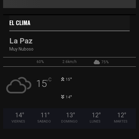
EL CLIMA
La Paz
Muy Nuboso
60%
2.6km/h
75%
°
C
15
15
°
°
14
14
°
11
°
13
°
12
°
12
°
VIERNES
SABADO
DOMINGO
LUNES
MARTES