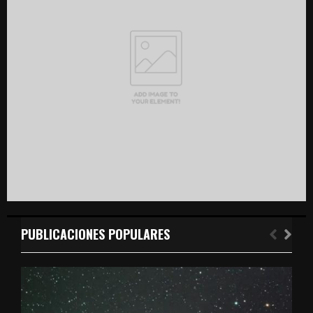
r
R
:
C
H
PUBLICACIONES POPULARES