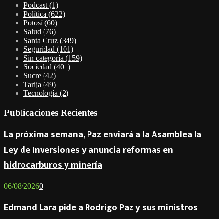
Podcast
(1)
Política
(622)
Potosí
(60)
Salud
(76)
Santa Cruz
(349)
Seguridad
(101)
Sin categoría
(159)
Sociedad
(401)
Sucre
(42)
Tarija
(49)
Tecnología
(2)
Publicaciones Recientes
La próxima semana, Paz enviará a la Asamblea la
Ley de Inversiones y anuncia reformas en
hidrocarburos y minería
06/08/2026
0
Edmand Lara pide a Rodrigo Paz y sus ministros