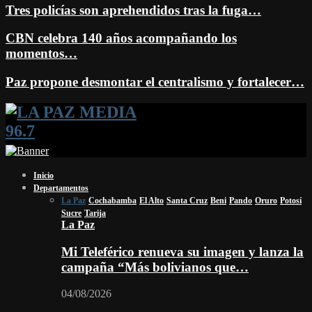
Tres policías son aprehendidos tras la fuga…
CBN celebra 140 años acompañando los
momentos…
Paz propone desmontar el centralismo y fortalecer…
Facebook
Twitter
Instagram
Youtube
Email
Twitch
Whatsapp
Inicio
Departamentos
La Paz
Cochabamba
El Alto
Santa Cruz
Beni
Pando
Oruro
Potosí
Sucre
Tarija
La Paz
Mi Teleférico renueva su imagen y lanza la
campaña “Más bolivianos que…
04/08/2026