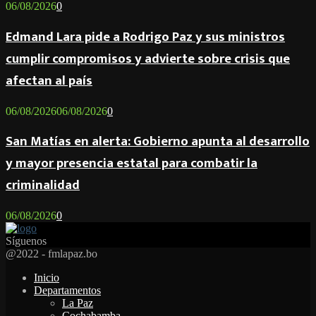
06/08/2026
0
Edmand Lara pide a Rodrigo Paz y sus ministros
cumplir compromisos y advierte sobre crisis que
afectan al país
06/08/2026
06/08/2026
0
San Matías en alerta: Gobierno apunta al desarrollo
y mayor presencia estatal para combatir la
criminalidad
06/08/2026
0
Síguenos
Facebook
Twitter
Instagram
Youtube
Email
Twitch
Whatsapp
@2022 - fmlapaz.bo
Inicio
Departamentos
La Paz
Cochabamba