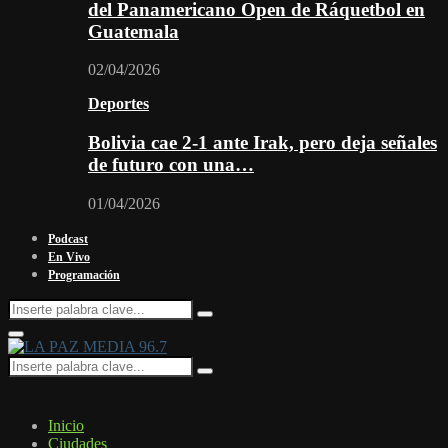
del Panamericano Open de Ráquetbol en
Guatemala
02/04/2026
Deportes
Bolivia cae 2-1 ante Irak, pero deja señales
de futuro con una…
01/04/2026
Podcast
En Vivo
Programación
Search
Search
for:
Facebook
Twitter
Instagram
Youtube
Email
Twitch
Whatsapp
Primary
Menu
Search
Search
for:
Inicio
Ciudades