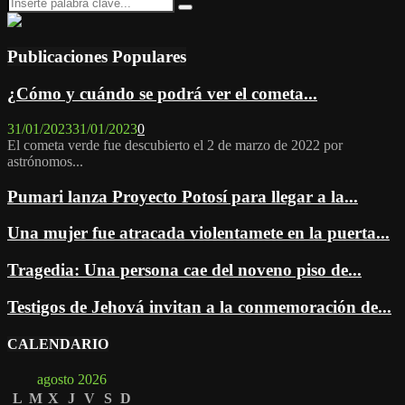
Search
Search
for:
Publicaciones Populares
¿Cómo y cuándo se podrá ver el cometa...
31/01/2023
31/01/2023
0
El cometa verde fue descubierto el 2 de marzo de 2022 por
astrónomos...
Pumari lanza Proyecto Potosí para llegar a la...
Una mujer fue atracada violentamete en la puerta...
Tragedia: Una persona cae del noveno piso de...
Testigos de Jehová invitan a la conmemoración de...
CALENDARIO
agosto 2026
L
M
X
J
V
S
D