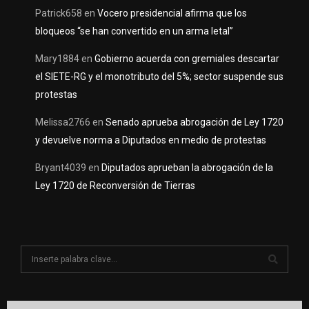
Patrick658
en
Vocero presidencial afirma que los
bloqueos “se han convertido en un arma letal”
Mary1884
en
Gobierno acuerda con gremiales descartar
el SIETE-RG y el monotributo del 5%; sector suspende sus
protestas
Melissa2766
en
Senado aprueba abrogación de Ley 1720
y devuelve norma a Diputados en medio de protestas
Bryant4039
en
Diputados aprueban la abrogación de la
Ley 1720 de Reconversión de Tierras
S
e
a
S
r