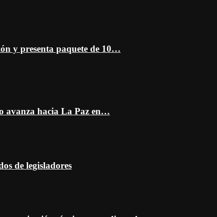
ción y presenta paquete de 10…
do avanza hacia La Paz en…
dos de legisladores