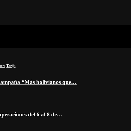
ucre
Tarija
a campaña “Más bolivianos que…
peraciones del 6 al 8 de…