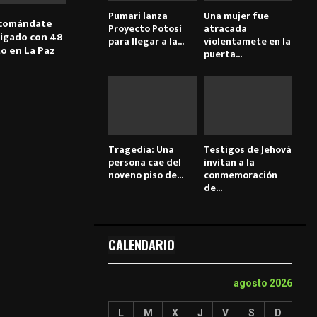
Pumari lanza
Una mujer fue
 comándate
Proyecto Potosí
atracada
tigado con 48
para llegar a la...
violentamete en la
to en La Paz
puerta...
Tragedia: Una
Testigos de Jehová
persona cae del
invitan a la
noveno piso de...
conmemoración
de...
CALENDARIO
agosto 2026
L
M
X
J
V
S
D