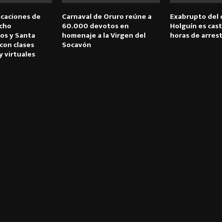
acaciones de
Carnaval de Oruro reúne a
Exabrupto del
ocho
60.000 devotos en
Holguín es cas
os y Santa
homenaje a la Virgen del
horas de arres
con clases
Socavón
y virtuales