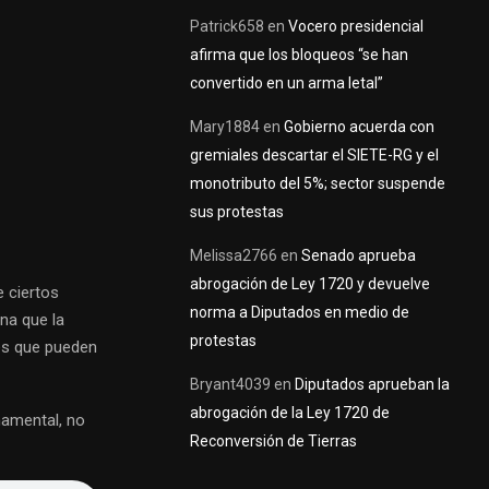
Patrick658
en
Vocero presidencial
afirma que los bloqueos “se han
convertido en un arma letal”
Mary1884
en
Gobierno acuerda con
gremiales descartar el SIETE-RG y el
monotributo del 5%; sector suspende
sus protestas
Melissa2766
en
Senado aprueba
abrogación de Ley 1720 y devuelve
e ciertos
norma a Diputados en medio de
na que la
protestas
es que pueden
Bryant4039
en
Diputados aprueban la
abrogación de la Ley 1720 de
namental, no
Reconversión de Tierras