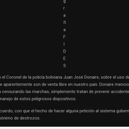
g
r
a
fí
a
F
I
D
E
S
l Coronel de la policía boliviana Juan José Donaire, sobre el uso d
ue aparentemente son de venta libre en nuestro país. Donaire mencio
ta censurando las marchas, simplemente tratan de prevenir accident
 manejo de estos peligrosos dispositivos.
uerdo, con que el hecho de hacer alguna petición al sistema guber
inónimo de destrozos.