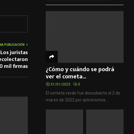
MA PUBLICACIÓN
Los juristas
ecolectaron
0 mil firmas
¿Cómo y cuándo se podrá
ver el cometa...
31/01/2023
0
El cometa verde fue descubierto el 2 de
marzo de 2022 por astrónomos...