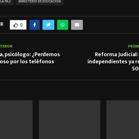
LA PAZ
MINISTERIO DE EDUCACIÓN
IR
0
NTERIOR
PRÓXI
a, psicólogo: ¿Perdemos
Reforma Judicial: 
oso por los teléfonos
independientes ya r
50
 RELACIONADOS