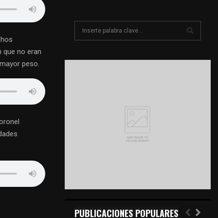
S
e
chos
a
S
n que no eran
r
 mayor peso.
c
E
h
f
A
o
r
R
:
oronel
C
idades
H
PUBLICACIONES POPULARES