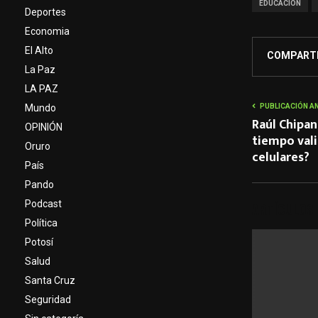
EDUCACIÓN
Deportes
Economia
El Alto
COMPART
La Paz
LA PAZ
PUBLICACIÓN A
Mundo
Raúl Chipan
OPINIÓN
tiempo vali
Oruro
celulares?
País
Pando
Podcast
ARTÍCULOS
Política
Potosí
Salud
Santa Cruz
Seguridad