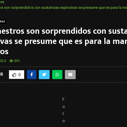
des
s son sorprendidos con sustancias explosivas se presume que es para la m
dad
estros son sorprendidos con sust
ivas se presume que es para la ma
os
0
591
IR
0
F
o
t
o