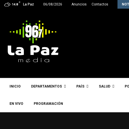
C
La próxima semana, Paz enviará a la…
La Paz
06/08/2026
Anuncios
Contactos
NOT
14.8
INICIO
DEPARTAMENTOS
PAÍS
SALUD
PO
EN VIVO
PROGRAMACIÓN