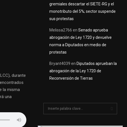
gremiales descartar el SIETE-RG y el
monotributo del 5%; sector suspende
sus protestas
Melissa2766
en
Senado aprueba
abrogación de Ley 1720 y devuelve
norma a Diputados en medio de
protestas
Bryant4039
en
Diputados aprueban la
abrogación de la Ley 1720 de
ELCC), durante
Reconversión de Tierras
 encontrados
de la misma
ará una
S
e
a
S
r