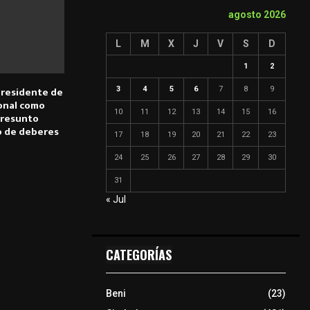
agosto 2026
L
M
X
J
V
S
D
1
2
 presidente de
3
4
5
6
7
8
9
onal como
10
11
12
13
14
15
16
presunto
o de deberes
17
18
19
20
21
22
23
24
25
26
27
28
29
30
31
« Jul
CATEGORÍAS
Beni
(23)