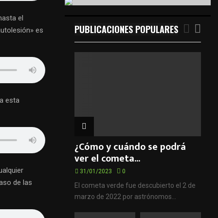
c
E
h
asta el
f
PUBLICACIONES POPULARES
A
utolesión» es
o
r
R
:
C
H
ya esta
¿Cómo y cuándo se podrá
ver el cometa...
ualquier
31/01/2023
0
aso de las
El cometa verde fue descubierto el 2 de
marzo de 2022 por astrónomos...