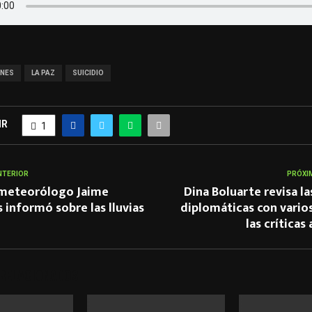
NES
LA PAZ
SUICIDIO
IR
1
NTERIOR
PRÓXI
l meteorólogo Jaime
Dina Boluarte revisa la
 informó sobre las lluvias
diplomáticas con varios
las críticas
 RELACIONADOS