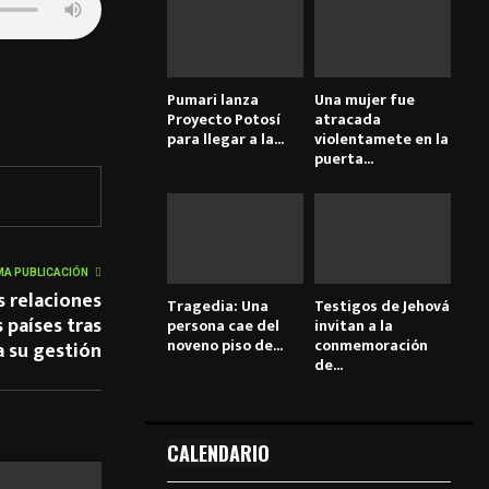
Pumari lanza
Una mujer fue
Proyecto Potosí
atracada
para llegar a la...
violentamete en la
puerta...
MA PUBLICACIÓN
s relaciones
Tragedia: Una
Testigos de Jehová
 países tras
persona cae del
invitan a la
noveno piso de...
conmemoración
 a su gestión
de...
CALENDARIO