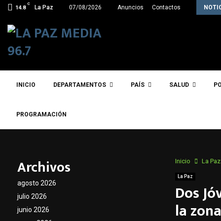
C
La próxima semana, Paz enviará a la…
La Paz
07/08/2026
Anuncios
Contactos
NOTI
14.8
INICIO
DEPARTAMENTOS
PAÍS
SALUD
PO
PROGRAMACIÓN
Archivos
Inicio
La Paz
La Paz
agosto 2026
Dos Jó
julio 2026
la zona
junio 2026