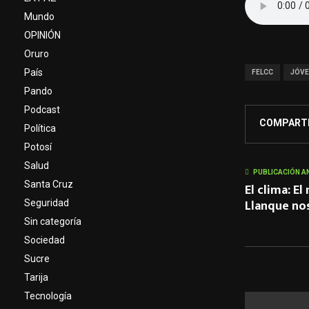
Mundo
OPINIÓN
Oruro
País
FELCC
JÓVE
Pando
Podcast
COMPART
Política
Potosí
Salud
PUBLICACIÓN A
Santa Cruz
El clima: E
Llanque nos
Seguridad
Sin categoría
Sociedad
Sucre
ARTÍCULOS
Tarija
Tecnología