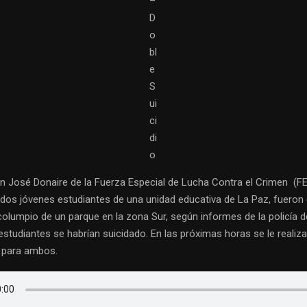
–
D
o
bl
e
S
ui
ci
di
o
an José Donaire de la Fuerza Especial de Lucha Contra el Crimen (F
dos jóvenes estudiantes de una unidad educativa de La Paz, fueron
 columpio de un parque en la zona Sur, según informes de la policía 
studiantes se habrían suicidado. En las próximas horas se le realiz
l para ambos.