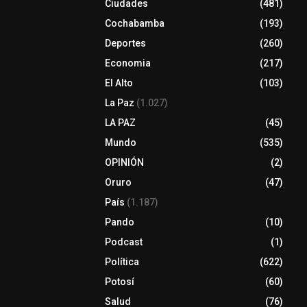
Ciudades
(481)
Cochabamba
(193)
Deportes
(260)
Economia
(217)
El Alto
(103)
La Paz
(1.027)
LA PAZ
(45)
Mundo
(535)
OPINIÓN
(2)
Oruro
(47)
País
(1.187)
Pando
(10)
Podcast
(1)
Política
(622)
Potosí
(60)
Salud
(76)