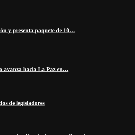
ción y presenta paquete de 10…
do avanza hacia La Paz en…
dos de legisladores