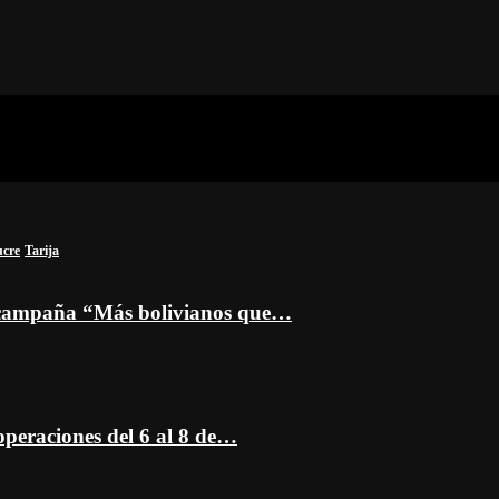
ucre
Tarija
a campaña “Más bolivianos que…
peraciones del 6 al 8 de…