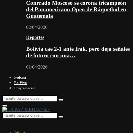
Conrrado Moscoso se corona tricampeón
del Panamericano Open de Ráquetbol en
Guatemala
02/04/2026
Deportes
Bolivia cae 2-1 ante Irak, pero deja señales
de futuro con una…
01/04/2026
Podcast
En Vivo
Programación
Search
Search
for:
Facebook
Twitter
Instagram
Youtube
Email
Twitch
Whatsapp
Primary
Menu
Search
Search
for:
Inicio