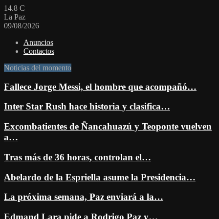
14.8
C
La Paz
09/08/2026
Anuncios
Contactos
Noticias del momento
Fallece Jorge Messi, el hombre que acompañó…
Inter Star Rush hace historia y clasifica…
Excombatientes de Ñancahuazú y Teoponte vuelven
a…
Tras más de 36 horas, controlan el…
Abelardo de la Espriella asume la Presidencia…
La próxima semana, Paz enviará a la…
Edmand Lara pide a Rodrigo Paz y…