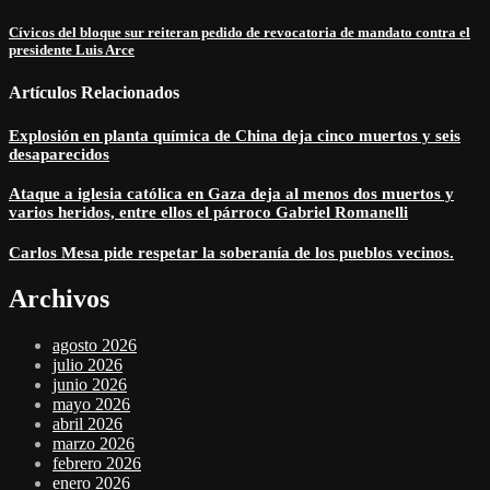
Cívicos del bloque sur reiteran pedido de revocatoria de mandato contra el
presidente Luis Arce
Artículos Relacionados
Explosión en planta química de China deja cinco muertos y seis
desaparecidos
Ataque a iglesia católica en Gaza deja al menos dos muertos y
varios heridos, entre ellos el párroco Gabriel Romanelli
Carlos Mesa pide respetar la soberanía de los pueblos vecinos.
Archivos
agosto 2026
julio 2026
junio 2026
mayo 2026
abril 2026
marzo 2026
febrero 2026
enero 2026