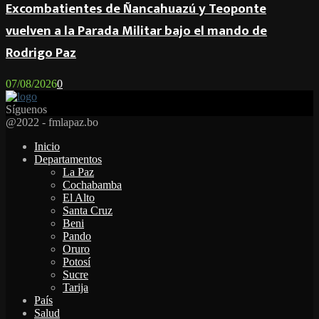
Excombatientes de Ñancahuazú y Teoponte
vuelven a la Parada Militar bajo el mando de
Rodrigo Paz
07/08/2026
0
Síguenos
Facebook
Twitter
Instagram
Youtube
Email
Twitch
Whatsapp
@2022 - fmlapaz.bo
Inicio
Departamentos
La Paz
Cochabamba
El Alto
Santa Cruz
Beni
Pando
Oruro
Potosí
Sucre
Tarija
País
Salud