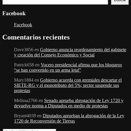
Facebook
Facebook
Comentarios recientes
Dave3856
en
Gobierno anuncia reordenamiento del gabinete
y creación del Consejo Económico y Social
Patrick658
en
Vocero presidencial afirma que los bloqueos
“se han convertido en un arma letal”
Mary1884
en
Gobierno acuerda con gremiales descartar el
SIETE-RG y el monotributo del 5%; sector suspende sus
protestas
Melissa2766
en
Senado aprueba abrogación de Ley 1720 y
devuelve norma a Diputados en medio de protestas
Bryant4039
en
Diputados aprueban la abrogación de la Ley
1720 de Reconversión de Tierras
Search