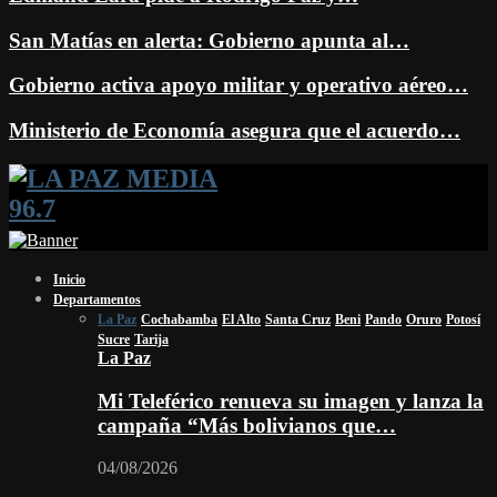
San Matías en alerta: Gobierno apunta al…
Gobierno activa apoyo militar y operativo aéreo…
Ministerio de Economía asegura que el acuerdo…
Facebook
Twitter
Instagram
Youtube
Email
Twitch
Whatsapp
Inicio
Departamentos
La Paz
Cochabamba
El Alto
Santa Cruz
Beni
Pando
Oruro
Potosí
Sucre
Tarija
La Paz
Mi Teleférico renueva su imagen y lanza la
campaña “Más bolivianos que…
04/08/2026