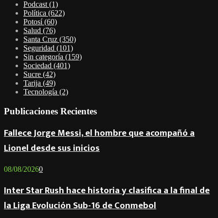
Podcast
(1)
Política
(622)
Potosí
(60)
Salud
(76)
Santa Cruz
(350)
Seguridad
(101)
Sin categoría
(159)
Sociedad
(401)
Sucre
(42)
Tarija
(49)
Tecnología
(2)
Publicaciones Recientes
Fallece Jorge Messi, el hombre que acompañó a
Lionel desde sus inicios
08/08/2026
0
Inter Star Rush hace historia y clasifica a la final de
la Liga Evolución Sub-16 de Conmebol