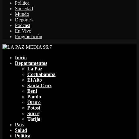
Política
Sociedad
Mundo
Deportes
Podcast
En Vivo
Programación
Facebook
Twitter
Instagram
Youtube
Email
Twitch
Whatsapp
Inicio
Departamentos
La Paz
Cochabamba
El Alto
Santa Cruz
Beni
Pando
Oruro
Potosí
Sucre
Tarija
País
Salud
Política