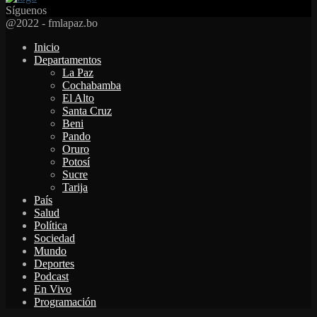
Síguenos
Facebook
Twitter
Instagram
Youtube
Email
Twitch
Whatsapp
@2022 - fmlapaz.bo
Inicio
Departamentos
La Paz
Cochabamba
El Alto
Santa Cruz
Beni
Pando
Oruro
Potosí
Sucre
Tarija
País
Salud
Política
Sociedad
Mundo
Deportes
Podcast
En Vivo
Programación