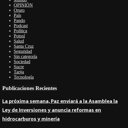
OPINIÓN
Oruro
País
Pando
Podcast
Política
Potosí
Salud
Santa Cruz
Seguridad
Sin categoría
Sociedad
Sucre
Tarija
Tecnología
Publicaciones Recientes
La próxima semana, Paz enviará a la Asamblea la
Ley de Inversiones y anuncia reformas en
hidrocarburos y minería