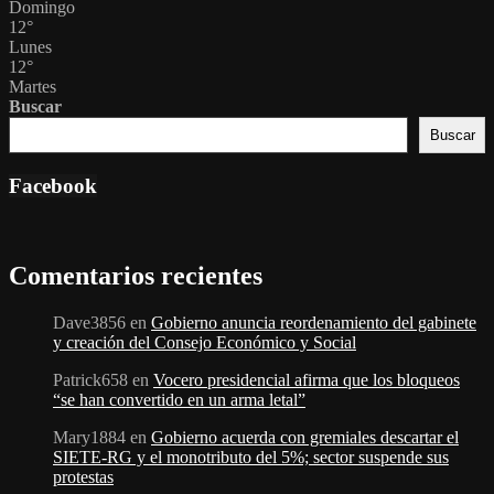
Domingo
12
°
Lunes
12
°
Martes
Buscar
Buscar
Facebook
Comentarios recientes
Dave3856
en
Gobierno anuncia reordenamiento del gabinete
y creación del Consejo Económico y Social
Patrick658
en
Vocero presidencial afirma que los bloqueos
“se han convertido en un arma letal”
Mary1884
en
Gobierno acuerda con gremiales descartar el
SIETE-RG y el monotributo del 5%; sector suspende sus
protestas