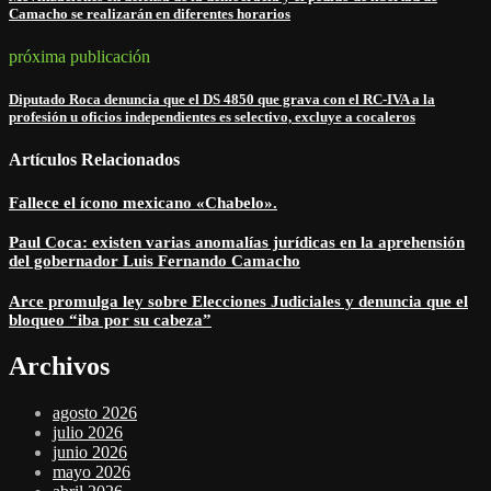
Camacho se realizarán en diferentes horarios
próxima publicación
Diputado Roca denuncia que el DS 4850 que grava con el RC-IVA a la
profesión u oficios independientes es selectivo, excluye a cocaleros
Artículos Relacionados
Fallece el ícono mexicano «Chabelo».
Paul Coca: existen varias anomalías jurídicas en la aprehensión
del gobernador Luis Fernando Camacho
Arce promulga ley sobre Elecciones Judiciales y denuncia que el
bloqueo “iba por su cabeza”
Archivos
agosto 2026
julio 2026
junio 2026
mayo 2026