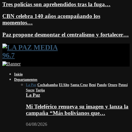
Tres policías son aprehendidos tras la fuga…
CBN celebra 140 años acompañando los
momentos…
Paz propone desmontar el centralismo y fortalecer…
Facebook
Twitter
Instagram
Youtube
Email
Twitch
Whatsapp
Inicio
Departamentos
La Paz
Cochabamba
El Alto
Santa Cruz
Beni
Pando
Oruro
Potosí
Sucre
Tarija
La Paz
Mi Teleférico renueva su imagen y lanza la
campaña “Más bolivianos que…
04/08/2026