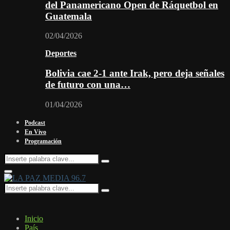
del Panamericano Open de Ráquetbol en
Guatemala
02/04/2026
Deportes
Bolivia cae 2-1 ante Irak, pero deja señales
de futuro con una…
01/04/2026
Podcast
En Vivo
Programación
Search
Search
for:
Facebook
Twitter
Instagram
Youtube
Email
Twitch
Whatsapp
Primary
Menu
Search
Search
for:
Inicio
País