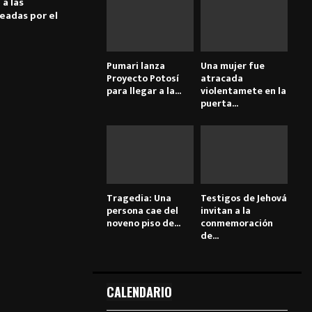
 a las
eadas por el
Pumari lanza
Una mujer fue
Proyecto Potosí
atracada
para llegar a la...
violentamete en la
puerta...
Tragedia: Una
Testigos de Jehová
persona cae del
invitan a la
noveno piso de...
conmemoración
de...
CALENDARIO