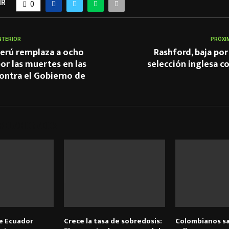
IR
0
NTERIOR
PRÓXI
Perú remplaza a ocho
Rashford, baja por
or las muertes en las
selección inglesa co
ontra el Gobierno de
 RELACIONADOS
e Ecuador
Crece la tasa de sobredosis:
Colombianos sa