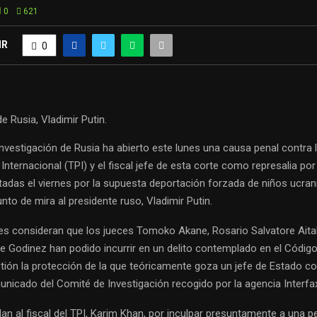
0
621
IR
0
de Rusia, Vladimir Putin.
nvestigación de Rusia ha abierto este lunes una causa penal contra 
 Internacional (TPI) y el fiscal jefe de esta corte como represalia po
ctadas el viernes por la supuesta deportación forzada de niños ucra
nto de mira al presidente ruso, Vladimir Putin.
es consideran que los jueces Tomoko Akane, Rosario Salvatore Aital
e Godinez han podido incurrir en un delito contemplado en el Código
tión la protección de la que teóricamente goza un jefe de Estado c
nicado del Comité de Investigación recogido por la agencia Interfa
an al fiscal del TPI, Karim Khan, por inculpar presuntamente a una 