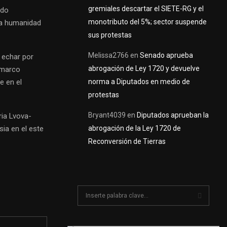
gremiales descartar el SIETE-RG y el
ado
monotributo del 5%; sector suspende
la humanidad
sus protestas
Melissa2766
en
Senado aprueba
 echar por
abrogación de Ley 1720 y devuelve
l marco
e en el
norma a Diputados en medio de
protestas
Bryant4039
en
Diputados aprueban la
ria Lvova-
ia en el este
abrogación de la Ley 1720 de
Reconversión de Tierras
S
e
a
S
r