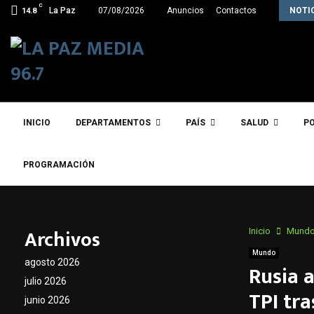
C
Excombatientes de Ñancahuazú y Teoponte vuelven
La Paz
07/08/2026
Anuncios
Contactos
NOTI
14.8
INICIO
DEPARTAMENTOS
PAÍS
SALUD
PO
PROGRAMACIÓN
Archivos
Inicio
Mund
Mundo
agosto 2026
Rusia 
julio 2026
TPI tra
junio 2026