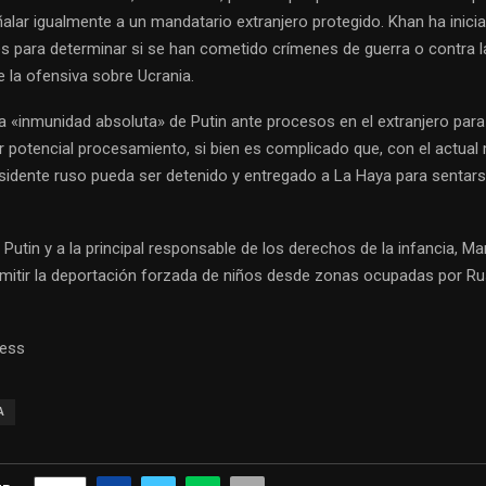
alar igualmente a un mandatario extranjero protegido. Khan ha inici
es para determinar si se han cometido crímenes de guerra o contra 
 la ofensiva sobre Ucrania.
a «inmunidad absoluta» de Putin ante procesos en el extranjero para
er potencial procesamiento, si bien es complicado que, con el actua
residente ruso pueda ser detenido y entregado a La Haya para sentars
 Putin y a la principal responsable de los derechos de la infancia, Ma
rmitir la deportación forzada de niños desde zonas ocupadas por Rus
ress
A